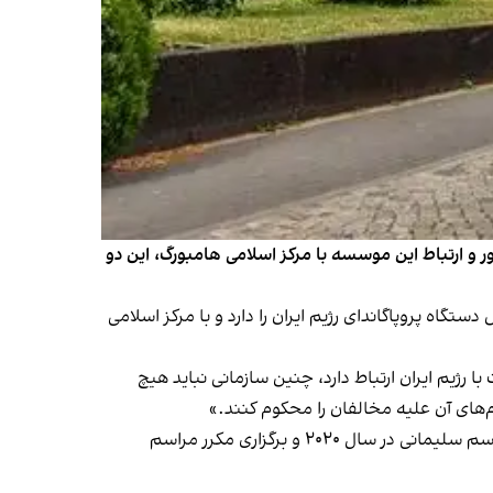
ور و ارتباط این موسسه با مرکز اسلامی هامبورگ، این دو
اه پروپاگاندای رژیم ایران را دارد و با مرکز اسلامی
با رژیم ایران ارتباط دارد، چنین سازمانی نباید هیچ
م‌های آن علیه مخالفان را محکوم کنند.»
به گفته دفتر محافظت از قانون اساسی ایالت هسن آلمان، اقدام‌های مرکز اسلامی فرانکفورت همچون برگزاری مراسم یادبود قاسم سلیمانی در سال ۲۰۲۰ و برگزاری مکرر مراسم