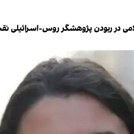
لامی در ربودن پژوهشگر روس-اسرائیلی ن