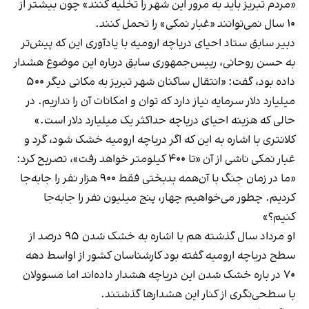
«مردم تبریز باید به مرور این شهر را تخلیه کنند» چون بیشتر از
۱۰ سال نمی‌توانند «غبار نمکی» را تحمل کنند.
دبیر سابق ستاد احیای دریاچه ارومیه با یادآوری این که پیش‌تر
به حسن روحانی، رییس‌جمهوری سابق درباره این موضوع هشدار
داده بود، گفت: «انتقال ساکنان شهر تبریز به مکانی دیگر ۵۰۰
میلیارد دلار سرمایه نیاز دارد که توان و امکانات آن را نداریم. در
حالی‌ که هزینه احیای دریاچه حداکثر یک میلیارد دلار است.»
کلانتری با اشاره به این که اگر دریاچه ارومیه خشک شود، گرد و
غبار نمکی ناشی از آن «تا ۴۰۰ کیلومتر خواهد رفت»، تصریح کرد:
«ما در زمان جنگ با آن‌همه بدبختی فقط ۹۰۰ هزار نفر را جابه‌جا
کردیم. چطور می‌خواهیم چهار، پنج میلیون نفر را جابه‌جا
کنیم؟»
او مرداد سال گذشته هم با اشاره به خشک شدن ۹۵ درصد از
سطح دریاچه ارومیه گفته بود کارشناسان کشور از اواسط دهه
۷۰ در باره خشک شدن این دریاچه هشدار داده‌اند اما مسوولان
با سطحی‌نگری از کنار این هشدارها گذشتند.