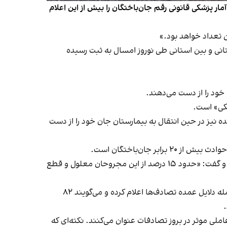
تدای تعطیلات نوروزی تا ۱۰ فروردین خبر داد و پیش‌بینی کرد آمار پزشکی قانونی رقم جان‌باختگان را بیش از این اعلام
سال را در مقایسه با سال قبل «کمتر» دانست و گفت: «حدود ۳۷۰ میلیون تردد استانی و بین استانی طی نوروز امسال به ثبت رسیده
شکی» است.
 باقی مانده نیز در حین انتقال به بیمارستان جان خود را از دست
روز چهارشنبه ۹ فروردین، حسن مومنی، رییس پلیس راه کشور، آماری از «۱۲ هزار و ۶۰۰ نفر مجروح» در حوادث رانندگی ارائه کرد و گفت: «حدود ۱۵ درصد از این مجروحان معلول و قطع
مقام‌های جمهوری اسلامی همواره عدم رعایت حق تقدم، عدم توانایی در کنترل وسیله نقلیه و سرعت و سبقت غیرمجاز را از جمله دلایل عمده تصادف‌ها اعلام کرده و می‌گویند ۸۲
.
ملی موثر در بروز تصادفات عنوان می‌کنند. نکته‌ای که