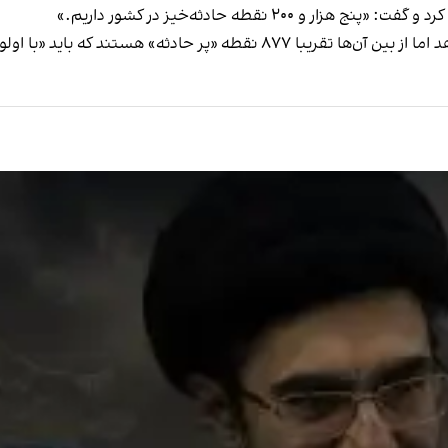
۲ نقطه حادثه‌خیز در کشور داریم.»
 که باید «با اولویت‌دهی» مشکلشان برطرف شوند.