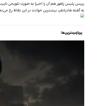
رییس پلیس راهور هم آن را اخیرا به صورت تلویحی تایید کرد و گفت: «پنج هزار و ۰۰
به گفته هادیانفر، بیشترین حوادث در این نقاط رخ می‌دهد اما از بین آن‌ها تقریبا ۸۷۷ نقطه «پر حادثه» هستند
پربازدیدترین‌ها