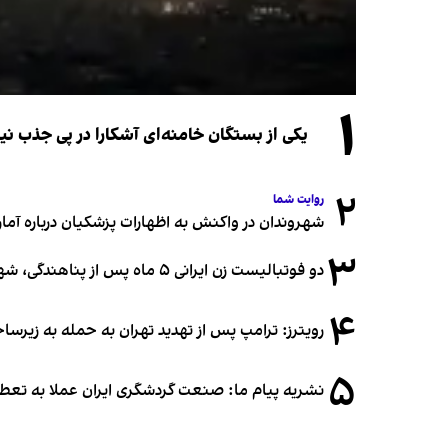
۱
یکی از بستگان خامنه‌ای آشکارا در پی جذب 
۲
روایت شما
شهروندان در واکنش به اظهارات پزشکیان درباره آمار ج
۳
دو فوتبالیست زن ایرانی ۵ ماه پس از پناهندگی، شهروند استرالیا شدند
۴
رویترز: ترامپ پس از تهدید تهران به حمله به زیرس
۵
نشریه پیام ما: صنعت گردشگری ایران عملا به تع