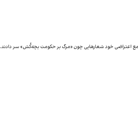
تجمع اعتراضی خود شعارهایی چون «مرگ بر حکومت بچه‌کُش» سر دادند.