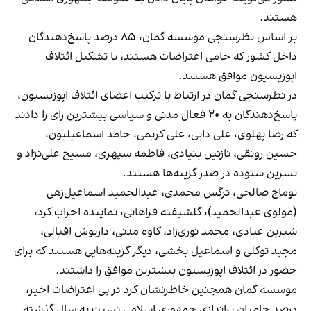
هستند.
بر اساس نظرسنجی موسسه گمان، ۸۵ درصد پاسخ‌دهندگان
داخل کشور که حامی اعتراضات هستند، با تشکیل ائتلاف
اپوزیسیون موافق هستند.
در نظرسنجی گمان در ارتباط با ترکیب اعضای ائتلاف اپوزیسیون،
پاسخ‌‌دهندگان به ۲۰ فعال مدنی و سیاسی بیشترین رای را دادند
که رضا پهلوی، علی دایی، علی کریمی، حامد اسماعیلیون،
حسین رونقی، نازنین بنیادی، فاطمه سپهری، مسیح علی‌نژاد و
نسرین ستوده در صدر گزینه‌ها هستند.
توماج صالحی، نرگس محمدی، عبدالحمید اسماعیل‌زهی
(مولوی عبدالحمید)، گلشیفته فراهانی، نماینده احزاب کرد،
شیرین عبادی، محمد نوری‌زاد، کاوه مدنی، داریوش اقبالی،
مجید توکلی و اسماعیل بخشی، دیگر گزینه‌هایی هستند که برای
حضور در ائتلاف اپوزیسیون بیشترین موافق را داشتند.
موسسه گمان همچنین خاطرنشان کرد در پی اعتراضات اخیر،
درصد حامیان براندازی جمهوری اسلامی نسبت به سال گذشته