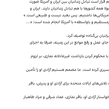
 قرار است تبادل زندانیان بین ایران و آمریکا صورت
 همه کشورها با هم تبادل زندانیان دارند. ایران و
 با آمریکایی‌ها داشتیم. پس بعید نیست و طبیعی است.»
مستقیم و با‌واسطه» با آمریکا انجام شده است: «...
رانیان بی‌گناه» توصیف کرد.
 جای عمل و رفع موانع در این زمینه، صرفا به اجرای
ابعیتی زندانی در ایران، با محکوم کردن بازداشت غیرعادلانه نمازی، بر لزوم
شنبه ۲۵ مرداد گفت: «سیامک نمازی به ناحق دو هزار و ۵۰۰ روز را در زندان ایران سپری کرده است. ما مصمم هستیم آزادی او را تأمین
ز «بازداشت ناحق» سیامک نمازی، بر ادامه تلاش‌های ایالات متحده برای آزادی او و پدرش، باقر
خواستار آزادی او، باقر نمازی، عماد شرقی و مراد طاهباز