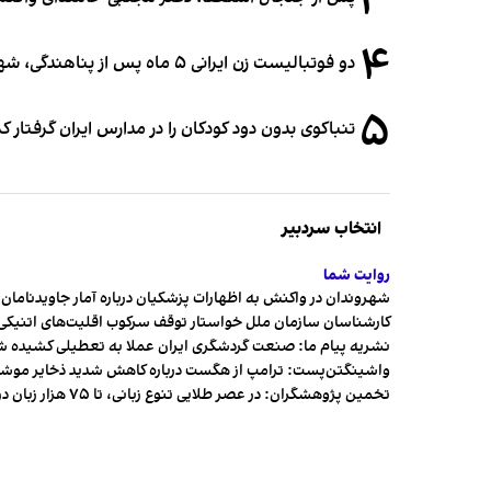
۳
۴
دو فوتبالیست زن ایرانی ۵ ماه پس از پناهندگی، شهروند استرالیا شدند
۵
تنباکوی بدون دود کودکان را در مدارس ایران گرفتار 
انتخاب سردبیر
روایت شما
شهروندان در واکنش به اظهارات پزشکیان درباره آمار جاویدنامان، ا
کارشناسان سازمان ملل خواستار توقف سرکوب اقلیت‌های اتنیکی 
نشریه پیام ما: صنعت گردشگری ایران عملا به تعطیلی کشیده 
واشینگتن‌پست: ترامپ از هگست درباره کاهش شدید ذخایر مو
تخمین پژوهشگران: در عصر طلایی تنوع زبانی، تا ۷۵ هزار زبان در جهان وجود داشت