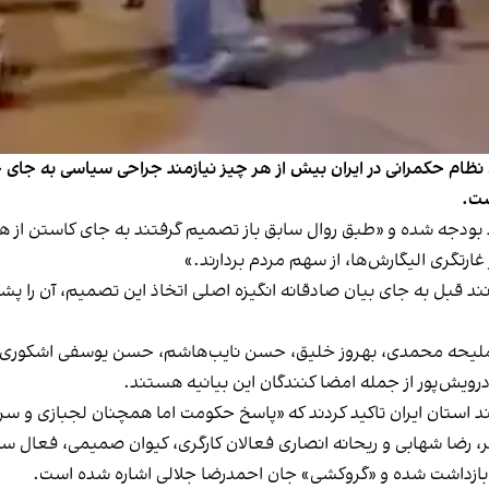
ردند که نظام حکمرانی در ایران بیش از هر چیز نیازمند جراحی سیاسی به ج
ست.
د بودجه شده و «طبق روال سابق باز تصمیم گرفتند به جای کاستن از هز
ارتگری اليگارش ها، از سهم مردم بردارند.»
نند قبل به جای بیان صادقانه انگیزه اصلی اتخاذ این تصمیم، آن را پ
مليحه محمدی، بهروز خليق، حسن نايب هاشم، حسن يوسفی اشکوری، رض
يش پور از جمله امضا کنندگان این بیانیه هستند.
چند استان ایران تاکید کردند که «پاسخ حکومت اما همچنان لجبازی و 
ر، رضا شهابی و ریحانه انصاری فعالان کارگری، کیوان صمیمی، فعا
بازداشت شده و «گروکشی» جان احمدرضا جلالی اشاره شده است.