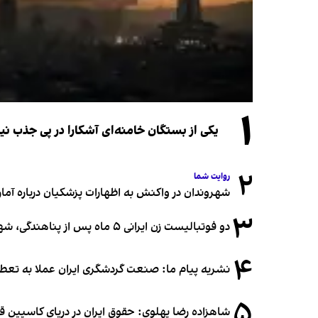
۱
یکی از بستگان خامنه‌ای آشکارا در پی جذب 
۲
روایت شما
شهروندان در واکنش به اظهارات پزشکیان درباره آمار ج
۳
دو فوتبالیست زن ایرانی ۵ ماه پس از پناهندگی، شهروند استرالیا شدند
۴
نشریه پیام ما: صنعت گردشگری ایران عملا به تع
۵
شاهزاده رضا پهلوی: حقوق ایران در دریای کاسپین 