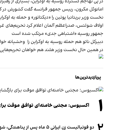
در پی تهاجم گسترده روسیه به اوکراین، بسیاری از رهبران 
امانوئل مکرون، رییس جمهور فرانسه گفت کشورش در کنار
نخست وزیر بریتانیا پوتین را «دیکتاتور» و حمله به اوکرا
اولاف شولتس، صدراعظم آلمان اعلام کرد تحریم‌های غرب
جمهور روسیه «اشتباهی جدی» مرتکب شده است
دبیرکل ناتو هم حمله روسیه به اوکراین را وحشیانه خوان
در همین حال نخست وزیر هلند هم خواهان تحریم‌هایی یک
پربازدیدترین‌ها
۱
اکسیوس: مجتبی خامنه‌ای توافق موقت برای ب
۲
دو فوتبالیست زن ایرانی ۵ ماه پس از پناهندگی، شهروند استرالیا شدند