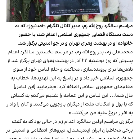
مراسم سالگرد روح‌الله زم، مدیر کانال تلگرام «آمدنیوز» که به
دست دستگاه قضایی جمهوری اسلامی اعدام شد، با حضور
خانواده او در بهشت زهرای تهران و در جو امنیتی برگزار شد.
محمدعلی زم، پدر روح‌الله زم، در مراسم نخستین سالگرد اعدام
پسرش که روز دوشنبه ۲۲ آذر در بهشت زهرای تهران برگزار شد از
تلاش‌ها برای پرونده‌سازی، محاکمه و خلع لباس خود از سوی
جمهوری اسلامی خبر داد و در پاسخ به این تهدیدها، خطاب به
مقام‌های جمهوری اسلامی اضافه کرد: «بفرمایید [این لباس]
مال شما... این لباس و این عمامه را تقدیم می‌کنم به کسانی
که با پول و امکانات ملت از دیگران بازجویی می‌کنند و آنان را وادار
به اقرار دروغ علیه من می‌کنند.»
برگزاری مراسم اولین سالگرد اعدام زم در حالی بود که به گفته
برخی مخاطبان ایران اینترنشنال، نیروهای انتظامی و امنیتی در
اطراف قطعه محل دفن او در بهشت زهرا حضور داشتند و جوی