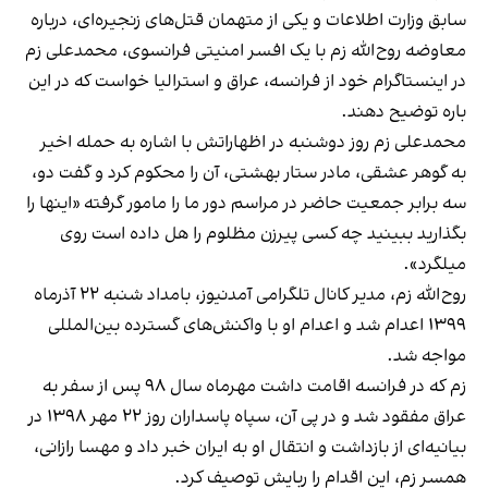
سابق وزارت اطلاعات و یکی از متهمان قتل‌های زنجیره‌ای، درباره
معاوضه روح‌الله زم با یک افسر امنیتی فرانسوی، محمدعلی زم
در اینستاگرام خود از فرانسه، عراق و استراليا خواست که در این
باره توضیح دهند.
محمدعلی زم روز دوشنبه در اظهاراتش با اشاره به حمله اخیر
به گوهر عشقی، مادر ستار بهشتی، آن را محکوم کرد و گفت دو،
سه برابر جمعیت حاضر در مراسم دور ما را مامور گرفته «اینها را
بگذارید ببینید چه کسی پیرزن مظلوم را هل داده است روی
میلگرد».
روح‌الله زم، مدیر کانال تلگرامی آمدنیوز، بامداد شنبه ۲۲ آذرماه
۱۳۹۹ اعدام شد و اعدام او با واکنش‌های گسترده بین‌المللی
مواجه شد.
زم که در فرانسه اقامت داشت مهرماه سال ۹۸ پس از سفر به
عراق مفقود شد و در پی آن، سپاه پاسداران روز ۲۲ مهر ۱۳۹۸ در
بیانیه‌ای از بازداشت و انتقال او به ایران خبر داد و مهسا رازانی،
همسر زم، این اقدام را ربایش توصیف کرد.