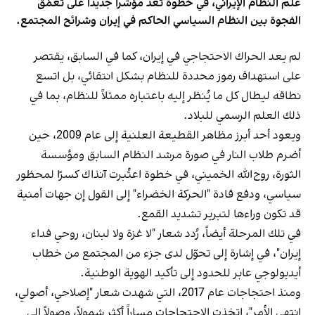
علم النظام الإيراني، في خطوة تُعد مؤشراً جديداً على تعمّق
الفجوة بين النظام السياسي الحاكم في إيران وشرائح المجتمع.
لم يعد الحراك الاحتجاجي في إيران، كما في السابق، يقتصر
على استهداف رموز محددة للنظام بشكل انتقائي، بل اتسع
نطاقه ليطال كل ما يُنظر إليه باعتباره ممثلاً للنظام، بما في
ذلك العلم الرسمي للبلاد.
ويعود أحد أبرز مظاهر القطيعة العلنية إلى عام 2009، حين
أضرم طلاب النار في صورة مرشد النظام السابق ومؤسسة
الثورة، روح‌الله الخميني، في خطوة اعتُبرت آنذاك كسرًا لمحظور
سياسي، ودفع قادة "الحركة الخضراء" إلى القول إن جهات أمنية
قد تكون وراءها لتبرير تشديد القمع.
في تلك المرحلة أيضاً، رُدد شعار "لا غزة ولا لبنان، روحي فداء
إيران"، في إشارة إلى تحوّل لدى جزء من المجتمع من خطاب
أيديولوجي عابر للحدود إلى تأكيد الهوية الوطنية.
ومنذ احتجاجات عام 2017، التي شهدت شعار "إصلاحي، أصولي،
انتهى الأمر"، اتخذت الاحتجاجات مساراً أكثر شمولاً، وصولاً إلى