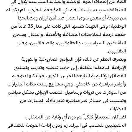
فضلاً عن إضعاف القوة الوطنية والمكانة السياسية لإيران في
المنطقة بسبب سياسات خامنئي المؤججة للحروب، لم يكن له
من نتيجة أو معنى سوى العمل ضد أمن إيران ومصالحها
الوطنية؛ وهي التهمة نفسها التي كانت على مدار 36 عاماً من
حكمه ذريعة للملاحقات القضائية والأمنية، واعتقال وسجن
الناشطين السياسيين، والحقوقيين، والصحافيين، وحتى
النقابيين.
وبصرف النظر عن ذلك، فإن البرامج الصاروخية والنووية
الإيرانية الباهظة التكلفة، إلى جانب تنظيم وتدريب وتسليح
الفصائل الإقليمية التابعة للحرس الثوري، جرت كلها بتوجيه
وأوامر مباشرة من خامنئي. وهي مشاريع بددت مئات المليارات
من الدولارات من ثروات ورساميل الشعب الإيراني بشكل مباشر،
وتسببت في خسائر غير مباشرة تقدر بآلاف المليارات من
الدولارات.
لقد كان استثماراً فلكياً تم دون أي رقابة من الممثلين
الحقيقيين للشعب في البرلمان، ودون إتاحة الفرصة للنقد في