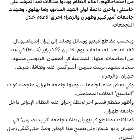
من احتجاجاتهم، أعلام النظام ورددوا هتافات ضد المرشد علي
خامنئي، وأخرى داعمة لولي العهد السابق، رضا بهلوي. وشهدت
جامعات أمير كبير وطهران والزهراء إحراق الأعلام خلال
التجمعات.
وبحسب مقاطع فيديو ورسائل وصلت إلى إيران إنترناشيونال،
فقد اندلعت احتجاجات، يوم الاثنين 23 فبراير (شباط) في عدد
من الجامعات، منها: الصناعية في أصفهان، فردوسي مشهد،
سجاد مشهد، تربيت مدرس، أمير كبير، علم وثقافة، شريف،
طهران، والزهراء.
وفي بعض هذه الجامعات، ومنها جامعة طهران، هاجمت قوات
"الباسيج" الطلاب المحتجين.
وأظهر مقطع فيديو آخر لحظة إحراق علم النظام الإيراني داخل
جامعة طهران.
كما أفادت مقاطع فيديو بأن طلاب جامعة "تربيت مدرس" في
طهران رددوا شعار: «لن يصبح هذا الوطن وطنًا حتى يُكفّن رجال
الدين».