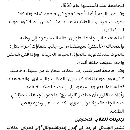
للجامعة عند تأسيسها عام 1965.
وفي هذا اليوم أيضًا، نُظم تجمع في جامعة "علم وثقافة"
بطهران، حيث ردد الطلاب شعارات مثل "عاش الملك" و«الموت
للديكتاتور».
كما هتف طلاب جامعة طهران: «الملك سيعود إلى وطنه،
والضحاك (خامنئي) سيسقط»، إلى جانب شعارات أخرى مثل:
«الموت للديكتاتور»، «المرأة، الحياة، الحرية»، و«إذا قُتل شخص
واحد، سيقف خلفه ألف».
وفي جامعة أمير كبير، ردد الطلاب شعارات من بينها: «خامنئي
قاتل» و«الموت لثلاثة فاسدين: الملالي، واليساري، والمجاهد»،
كما هتفوا: «بهلوي سيعود إلى بلده، والطلاب خلفه».
وأفادت تقارير بأن عناصر "الباسيج" هاجموا تجمعًا سلميًا في
هذه الجامعة، وقاموا بتمزيق الكمامات عن وجوه بعض
الطلاب.
تهديدات للطلاب المحتجين
تشير الرسائل الواردة إلى "إيران إنترناشيونال" إلى تعرض الطلاب