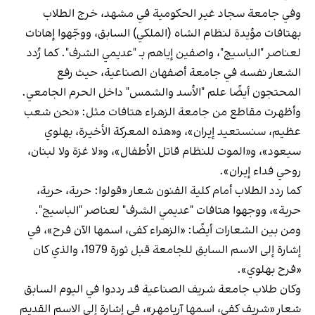
وفي جامعة سجاد غير الحكومية في مشهد، خرج الطلاب
بهتافات مؤيدة لنظام الشاه (الملكي) السابق، ووجّهوا إهانات
لعناصر "الباسيج"، واصفين إياهم بـ "عديمي الشرف". كما رُدد
الشعار نفسه في جامعة أصفهان الصناعية، حيث رفع
المحتجون أيضًا علم "الأسد والشمس" داخل الحرم الجامعي.
وأظهرت مقاطع من جامعة الزهراء هتافات مثل: «نحن شعب
عظيم، سنستعيد إيران»، و«هذه المعركة الأخيرة، بهلوي
سيعود»، و«الموت للنظام قاتل الأطفال»، و«لا غزة ولا لبنان،
روحي فداء إيران».
كما ردد الطلاب أمام كلية الفنون شعار «قولوا: حرية، حرية،
حرية»، ووجهوا هتافات "عديمي الشرف" لعناصر "الباسيج".
ومن بين الشعارات أيضًا: «الزهراء كفى، اسمها الآن فرح»، في
إشارة إلى الاسم السابق للجامعة قبل ثورة 1979، والذي كان
«فرح بهلوي».
وكان طلاب جامعة شريف الصناعية قد رددوا في اليوم السابق
شعار «شريف كفى، اسمها آريامهر»، في إشارة إلى الاسم القديم