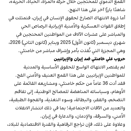
القمع الدموي للمحتجين خلال حركة «المرأة، الحياة، الحرية»،
شاهدًا بارزًا آخر على هذا النهج.
أما ذروة الانتهاك الصارخ لحقوق الإنسان في إيران، فتمثلت في
إطلاق القوات العسكرية والأمنية الإيرانية الرصاص الحي
والمباشر على عشرات الآلاف من المواطنين المحتجين في
شهري ديسمبر (كانون الأول) 2025 ويناير (كانون الثاني) 2026،
وهي المجزرة التي نُفذت بأمر وإشراف مباشر من خامنئي.
حروب علي خامنئي ضد إيران والإيرانيين
لم يقتصر الانتهاك الواسع للحقوق الأساسية والمدنية
للمواطنين الإيرانيين على هذا القمع العنيف والأمني الفج.
فقد أدت 36 عاماً من حكم خامنئي، ومشاریعه القائمة على
الأوهام، وسياساته المناهضة للمصالح الوطنية، إلى تفاقم
التضخم، والفقر، والبطالة، وسوء التغذية، والفجوة الطبقية،
والعديد من الآفات الاجتماعية؛ بما في ذلك انتشار الانفلات
الأمني، والسرقة، والإدمان، والدعارة في إيران.
وعلاوة على ذلك، فإن تراجع الرفاهية والقدرة الاقتصادية للبلاد،