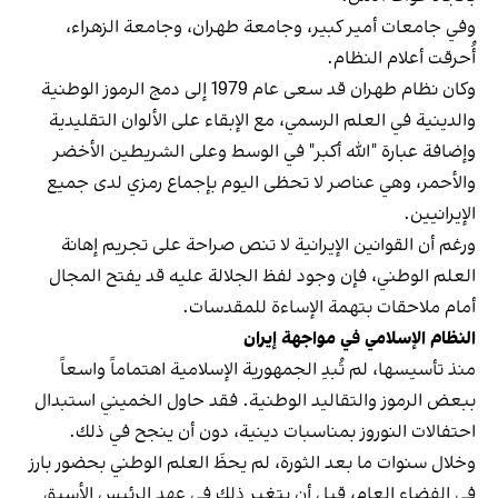
وفي جامعات أمير كبير، وجامعة طهران، وجامعة الزهراء،
أُحرقت أعلام النظام.
وكان نظام طهران قد سعى عام 1979 إلى دمج الرموز الوطنية
والدينية في العلم الرسمي، مع الإبقاء على الألوان التقليدية
وإضافة عبارة "الله أكبر" في الوسط وعلى الشريطين الأخضر
والأحمر، وهي عناصر لا تحظى اليوم بإجماع رمزي لدى جميع
الإيرانيين.
ورغم أن القوانين الإيرانية لا تنص صراحة على تجريم إهانة
العلم الوطني، فإن وجود لفظ الجلالة عليه قد يفتح المجال
أمام ملاحقات بتهمة الإساءة للمقدسات.
النظام الإسلامي في مواجهة إيران
منذ تأسيسها، لم تُبدِ الجمهورية الإسلامية اهتماماً واسعاً
ببعض الرموز والتقاليد الوطنية. فقد حاول الخميني استبدال
احتفالات النوروز بمناسبات دينية، دون أن ينجح في ذلك.
وخلال سنوات ما بعد الثورة، لم يحظَ العلم الوطني بحضور بارز
في الفضاء العام، قبل أن يتغير ذلك في عهد الرئيس الأسبق