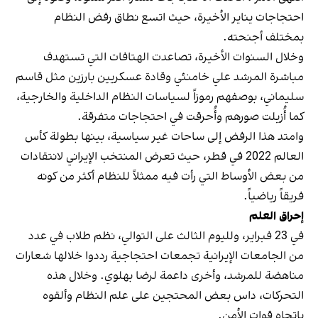
احتجاجات يناير الأخيرة، حيث اتسع نطاق رفض النظام
بمختلف أجنحته.
وخلال السنوات الأخيرة، تصاعدت الهتافات التي تستهدف
مباشرة المرشد علي خامنئي وقادة عسكريين بارزين مثل قاسم
سليماني، بوصفهم رموزاً لسياسات النظام الداخلية والخارجية،
كما أُزيلت صورهم وأُحرقت في احتجاجات متفرقة.
وامتد هذا الرفض إلى ساحات غير سياسية، بينها بطولة كأس
العالم 2022 في قطر، حيث تعرض المنتخب الإيراني لانتقادات
من بعض الأوساط التي رأت فيه ممثلاً للنظام أكثر من كونه
فريقاً رياضياً.
إحراق العلم
في 23 فبراير، ولليوم الثالث على التوالي، نظم طلاب في عدد
من الجامعات الإيرانية تجمعات احتجاجية رددوا خلالها شعارات
مناهضة للمرشد، وأخرى داعمة لرضا بهلوي. وخلال هذه
التحركات، داس بعض المحتجين على علم النظام وألقوه
باتجاه قوات الأمن.