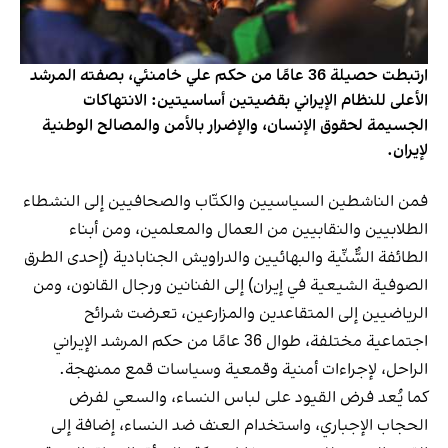
ارتبطت حصيلة 36 عامًا من حكم علي خامنئي، بصفته المرشد
الأعلى للنظام الإيراني بقضيتين أساسيتين: الانتهاكات
الجسيمة لحقوق الإنسان، والإضرار بالأمن والمصالح الوطنية
لإيران.
فمن الناشطين السياسيين والكتّاب والصحافيين إلى النشطاء
الطلابيين والنقابيين من العمال والمعلمين، ومن أبناء
الطائفة السُّنَّية والبهائيين والدراويش الجنابادية (إحدى الطرق
الصوفية الشيعية في إيران) إلى الفنانين ورجال القانون، ومن
الرياضيين إلى المتقاعدين والمزارعين، تعرضت شرائح
اجتماعية مختلفة، طوال 36 عامًا من حكم المرشد الإيراني
الراحل، لإجراءات أمنية وقمعية وسياسات قمع ممنهجة.
كما يُعد فرض القيود على لباس النساء، والسعي لفرض
الحجاب الإجباري، واستخدام العنف ضد النساء، إضافة إلى