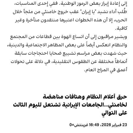
إلى إعادة إبراز بعض الرموز الوطنية. ففي إحدى المناسبات،
طُلب أداء نشيد "يا إيران" عقب خروج خامنئي من ملجأ خلال
الحرب، إلا أن هذه الخطوات اعتبرها منتقدون متأخرة وغير
كافية.
ويشير مراقبون إلى أن اتساع الهوة بين قطاعات من المجتمع
والنظام انعكس أيضاً على بعض المظاهر الاجتماعية والدينية،
حيث شهدت بعض مراسم تشييع ضحايا احتجاجات سابقة
أنماطاً مختلفة عن الطقوس التقليدية، في دلالة على تحولات
أعمق في المزاج العام.
حرق أعلام النظام وهتافات مناهضة
لخامنئي..الجامعات الإيرانية تشتعل لليوم الثالث
على التوالي
23 فبراير 2026، 16:49 غرينتش+0