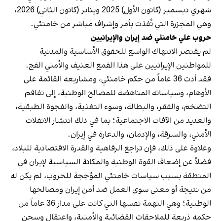
شهري ديسمبر (كانون الأول) 2025 ويناير (كانون الثاني) 2026،
وهي المجزرة التي نُفذت بأمر وإشراف مباشر من خامنئي.
حروب علي خامنئي ضد إيران والإيرانيين
لم يقتصر الانتهاك الواسع للحقوق الأساسية والمدنية
للمواطنين الإيرانيين على هذا القمع العنيف والأمني الفج.
فقد أدت 36 عاماً من حكم خامنئي، ومشاریعه القائمة على
الأوهام، وسياساته المناهضة للمصالح الوطنية، إلى تفاقم
التضخم، والفقر، والبطالة، وسوء التغذية، والفجوة الطبقية،
والعديد من الآفات الاجتماعية؛ بما في ذلك انتشار الانفلات
الأمني، والسرقة، والإدمان، والدعارة في إيران.
وعلاوة على ذلك، فإن تراجع الرفاهية والقدرة الاقتصادية للبلاد،
فضلاً عن إضعاف القوة الوطنية والمكانة السياسية لإيران في
المنطقة بسبب سياسات خامنئي المؤججة للحروب، لم يكن له
من نتيجة أو معنى سوى العمل ضد أمن إيران ومصالحها
الوطنية؛ وهي التهمة نفسها التي كانت على مدار 36 عاماً من
حكمه ذريعة للملاحقات القضائية والأمنية، واعتقال وسجن