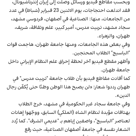
وبحسب مقاطع فيديو ورسائل وصلت إلى إيران إنترناشيونال،
فقد اندلعت احتجاجات، يوم الاثنين 23 فبراير (شباط) في عدد
من الجامعات، منها: الصناعية في أصفهان، فردوسي مشهد،
سجاد مشهد، تربيت مدرس، أمير كبير، علم وثقافة، شريف،
طهران، والزهراء.
وفي بعض هذه الجامعات، ومنها جامعة طهران، هاجمت قوات
"الباسيج" الطلاب المحتجين.
وأظهر مقطع فيديو آخر لحظة إحراق علم النظام الإيراني داخل
جامعة طهران.
كما أفادت مقاطع فيديو بأن طلاب جامعة "تربيت مدرس" في
طهران رددوا شعار: «لن يصبح هذا الوطن وطنًا حتى يُكفّن رجال
الدين».
وفي جامعة سجاد غير الحكومية في مشهد، خرج الطلاب
بهتافات مؤيدة لنظام الشاه (الملكي) السابق، ووجّهوا إهانات
لعناصر "الباسيج"، واصفين إياهم بـ "عديمي الشرف". كما رُدد
الشعار نفسه في جامعة أصفهان الصناعية، حيث رفع