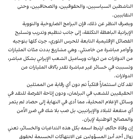
الناشطين السياسيين، والحقوقيين، والصحافيين، وحتى
النقابيين.
وبصرف النظر عن ذلك، فإن البرامج الصاروخية والنووية
الإيرانية الباهظة التكلفة، إلى جانب تنظيم وتدريب وتسليح
الفصائل الإقليمية التابعة للحرس الثوري، جرت كلها بتوجيه
وأوامر مباشرة من خامنئي. وهي مشاريع بددت مئات المليارات
من الدولارات من ثروات ورساميل الشعب الإيراني بشكل مباشر،
وتسببت في خسائر غير مباشرة تقدر بآلاف المليارات من
الدولارات.
لقد كان استثماراً فلكياً تم دون أي رقابة من الممثلين
الحقيقيين للشعب في البرلمان، ودون إتاحة الفرصة للنقد في
وسائل الإعلام المحلية، مما أدى في النهاية إلى حصاد لم يثمر
أي منفعة للبلاد والإيرانيين، بل صب بلا شك في ضرر الأمن
والمصالح الوطنية لإيران.
إن وفاة حاكم، ارتبط اسمه بكل هذه التداعيات والخسائر، تعني
زوال أحد أبرز المسؤولين عن الانتهاكات الجسيمة لحقوق