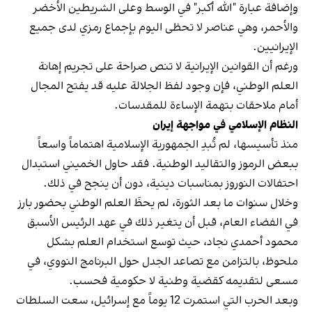
وإضافة عبارة "الله أكبر" في الوسط وعلى الشريطين الأخضر
والأحمر، وهي عناصر لا تحظى اليوم بإجماع رمزي لدى جميع
الإيرانيين.
ورغم أن القوانين الإيرانية لا تنص صراحة على تجريم إهانة
العلم الوطني، فإن وجود لفظ الجلالة عليه قد يفتح المجال
أمام ملاحقات بتهمة الإساءة للمقدسات.
النظام الإسلامي في مواجهة إيران
منذ تأسيسها، لم تُبدِ الجمهورية الإسلامية اهتماماً واسعاً
ببعض الرموز والتقاليد الوطنية. فقد حاول الخميني استبدال
احتفالات النوروز بمناسبات دينية، دون أن ينجح في ذلك.
وخلال سنوات ما بعد الثورة، لم يحظَ العلم الوطني بحضور بارز
في الفضاء العام، قبل أن يتغير ذلك في عهد الرئيس الأسبق
محمود أحمدي‌ نجاد، حيث توسع استخدام العلم بشكل
ملحوظ، بالتزامن مع تصاعد الجدل حول البرنامج النووي، في
مسعى لتقديمه كقضية وطنية لا حكومية فحسب.
وبعد الحرب التي استمرت 12 يوماً مع إسرائيل، سعت السلطات