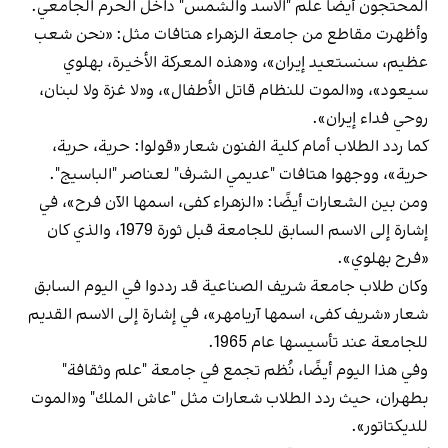
المحتجون أيضًا علم "الأسد والشمس" داخل الحرم الجامعي.
وأظهرت مقاطع من جامعة الزهراء هتافات مثل: «نحن شعب
عظيم، سنستعيد إيران»، و«هذه المعركة الأخيرة، بهلوي
سيعود»، و«الموت للنظام قاتل الأطفال»، و«لا غزة ولا لبنان،
روحي فداء إيران».
كما ردد الطلاب أمام كلية الفنون شعار «قولوا: حرية، حرية،
حرية»، ووجهوا هتافات "عديمي الشرف" لعناصر "الباسيج".
ومن بين الشعارات أيضًا: «الزهراء كفى، اسمها الآن فرح»، في
إشارة إلى الاسم السابق للجامعة قبل ثورة 1979، والذي كان
«فرح بهلوي».
وكان طلاب جامعة شريف الصناعية قد رددوا في اليوم السابق
شعار «شريف كفى، اسمها آريامهر»، في إشارة إلى الاسم القديم
للجامعة عند تأسيسها عام 1965.
وفي هذا اليوم أيضًا، نُظم تجمع في جامعة "علم وثقافة"
بطهران، حيث ردد الطلاب شعارات مثل "عاش الملك" و«الموت
للديكتاتور».