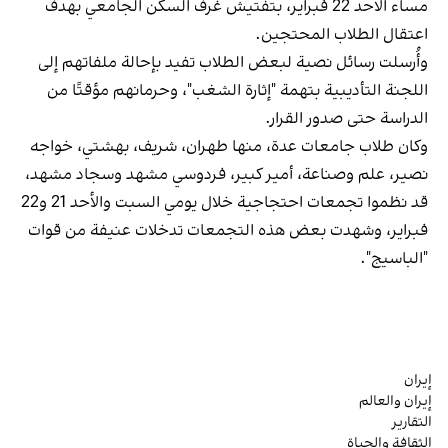
مساء الأحد 22 فبراير، بتفتيش غرف السكن الجامعي بهدف
اعتقال الطلاب المحتجين.
وأُرسلت رسائل نصية لبعض الطلاب تفيد بإحالة ملفاتهم إلى
اللجنة التأديبية بتهمة "إثارة الشغب"، وحرمانهم مؤقتًا من
الدراسة حتى صدور القرار.
وكان طلاب جامعات عدة، منها طهران، شريف، بهشتي، خواجه
نصير، علم وصناعة، أمير كبير، فردوسي مشهد وسجاد مشهد،
قد نظموا تجمعات احتجاجية خلال يومي السبت والأحد 21 و22
فبراير، وشهدت بعض هذه التجمعات تدخلات عنيفة من قوات
"الباسيج".
إيران
إيران والعالم
التقارير
الثقافة والحياة