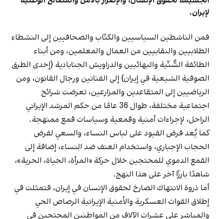
الجسيمة لحقوق الإنسان، والإضرار بالأمن والمصالح الوطنية
لإيران.
فمن الناشطين السياسيين والكتّاب والصحافيين إلى النشطاء
الطلابيين والنقابيين من العمال والمعلمين، ومن أبناء
الطائفة السُّنَّية والبهائيين والدراويش الجنابادية (إحدى الطرق
الصوفية الشيعية في إيران) إلى الفنانين ورجال القانون، ومن
الرياضيين إلى المتقاعدين والمزارعين، تعرضت شرائح
اجتماعية مختلفة، طوال 36 عامًا من حكم المرشد الإيراني
الراحل، لإجراءات أمنية وقمعية وسياسات قمع ممنهجة.
كما يُعد فرض القيود على لباس النساء، والسعي لفرض
الحجاب الإجباري، واستخدام العنف ضد النساء، إضافة إلى
القمع الدموي للمحتجين خلال حركة «المرأة، الحياة، الحرية»،
شاهدًا بارزًا آخر على هذا النهج.
أما ذروة الانتهاك الصارخ لحقوق الإنسان في إيران، فتمثلت في
إطلاق القوات العسكرية والأمنية الإيرانية الرصاص الحي
والمباشر على عشرات الآلاف من المواطنين المحتجين في