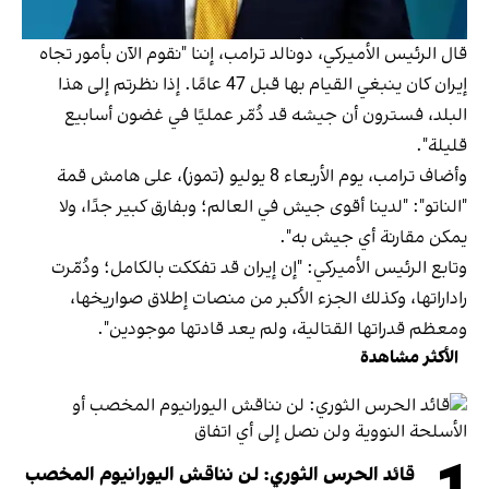
قال الرئيس الأميركي، دونالد ترامب، إننا "نقوم الآن بأمور تجاه
إيران كان ينبغي القيام بها قبل 47 عامًا. إذا نظرتم إلى هذا
البلد، فسترون أن جيشه قد دُمّر عمليًا في غضون أسابيع
قليلة".
وأضاف ترامب، يوم الأربعاء 8 يوليو (تموز)، على هامش قمة
"الناتو": "لدينا أقوى جيش في العالم؛ وبفارق كبير جدًا، ولا
يمكن مقارنة أي جيش به".
وتابع الرئيس الأميركي: "إن إيران قد تفككت بالكامل؛ ودُمّرت
راداراتها، وكذلك الجزء الأكبر من منصات إطلاق صواريخها،
ومعظم قدراتها القتالية، ولم يعد قادتها موجودين".
الأكثر مشاهدة
قائد الحرس الثوري: لن نناقش اليورانيوم المخصب