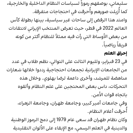
سليماني، بوصفهم رموزاً لسياسات النظام الداخلية والخارجية،
كما أُزيلت صورهم وأُحرقت في احتجاجات متفرقة.
وامتد هذا الرفض إلى ساحات غير سياسية، بينها بطولة كأس
العالم 2022 في قطر، حيث تعرض المنتخب الإيراني لانتقادات
من بعض الأوساط التي رأت فيه ممثلاً للنظام أكثر من كونه
فريقاً رياضياً.
إحراق العلم
في 23 فبراير، ولليوم الثالث على التوالي، نظم طلاب في عدد
من الجامعات الإيرانية تجمعات احتجاجية رددوا خلالها شعارات
مناهضة للمرشد، وأخرى داعمة لرضا بهلوي. وخلال هذه
التحركات، داس بعض المحتجين على علم النظام وألقوه
باتجاه قوات الأمن.
وفي جامعات أمير كبير، وجامعة طهران، وجامعة الزهراء،
أُحرقت أعلام النظام.
وكان نظام طهران قد سعى عام 1979 إلى دمج الرموز الوطنية
والدينية في العلم الرسمي، مع الإبقاء على الألوان التقليدية