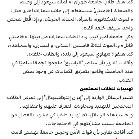
كما هتف طلاب جامعة طهران: «الملك سيعود إلى وطنه،
والضحاك (خامنئي) سيسقط»، إلى جانب شعارات أخرى مثل:
«الموت للديكتاتور»، «المرأة، الحياة، الحرية»، و«إذا قُتل شخص
واحد، سيقف خلفه ألف».
وفي جامعة أمير كبير، ردد الطلاب شعارات من بينها: «خامنئي
قاتل» و«الموت لثلاثة فاسدين: الملالي، واليساري، والمجاهد»،
كما هتفوا: «بهلوي سيعود إلى بلده، والطلاب خلفه».
وأفادت تقارير بأن عناصر "الباسيج" هاجموا تجمعًا سلميًا في
هذه الجامعة، وقاموا بتمزيق الكمامات عن وجوه بعض
الطلاب.
تهديدات للطلاب المحتجين
تشير الرسائل الواردة إلى "إيران إنترناشيونال" إلى تعرض الطلاب
المحتجين للتهديد ومحاولات التعرف عليهم واعتقالهم.
وبحسب هذه الرسائل، تم تهديد طلاب في مشهد بالفصل من
الجامعة بسبب مشاركتهم في الاحتجاجات.
كما أفادت تقارير بأن قوات الأمن وحرس جامعة بهشتي قامت