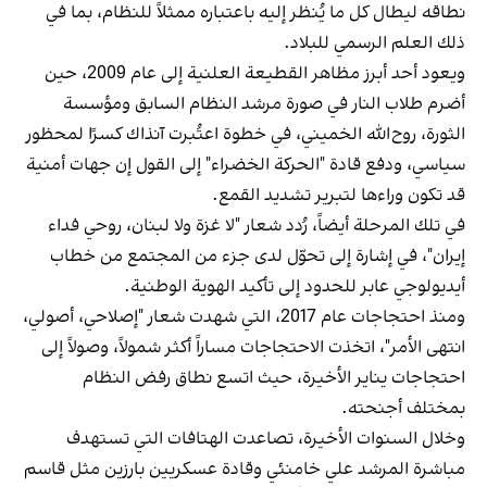
نطاقه ليطال كل ما يُنظر إليه باعتباره ممثلاً للنظام، بما في
ذلك العلم الرسمي للبلاد.
ويعود أحد أبرز مظاهر القطيعة العلنية إلى عام 2009، حين
أضرم طلاب النار في صورة مرشد النظام السابق ومؤسسة
الثورة، روح‌الله الخميني، في خطوة اعتُبرت آنذاك كسرًا لمحظور
سياسي، ودفع قادة "الحركة الخضراء" إلى القول إن جهات أمنية
قد تكون وراءها لتبرير تشديد القمع.
في تلك المرحلة أيضاً، رُدد شعار "لا غزة ولا لبنان، روحي فداء
إيران"، في إشارة إلى تحوّل لدى جزء من المجتمع من خطاب
أيديولوجي عابر للحدود إلى تأكيد الهوية الوطنية.
ومنذ احتجاجات عام 2017، التي شهدت شعار "إصلاحي، أصولي،
انتهى الأمر"، اتخذت الاحتجاجات مساراً أكثر شمولاً، وصولاً إلى
احتجاجات يناير الأخيرة، حيث اتسع نطاق رفض النظام
بمختلف أجنحته.
وخلال السنوات الأخيرة، تصاعدت الهتافات التي تستهدف
مباشرة المرشد علي خامنئي وقادة عسكريين بارزين مثل قاسم