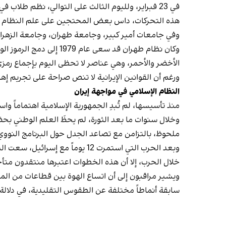
في 23 فبراير، ولليوم الثالث على التوالي، نظم ط
هذه التحركات، داس بعض المحتجين على علم النظام وأل
وفي جامعات أمير كبير، وجامعة طهران، وجامعة الزهراء،
وكان نظام طهران قد سعى
الأخضر والأحمر، وهي عناصر لا تحظى اليوم بإجماع رمزي
ورغم أن القوانين الإيرانية لا تنص صراحة على تجريم إ
النظام الإسلامي في مواجهة إيران
منذ تأسيسها، لم تُبدِ الجمهورية الإسلامية اهتماماً و
وخلال سنوات ما بعد الثورة، لم يحظَ العلم الوطني بح
ملحوظ، بالتزامن مع تصاعد الجدل حول البرنامج الن
وبعد الحرب التي استمرت 12 يوم
خلال الحرب، إلا أن هذه الخطوات اعتبرها منتقدون متأخ
ويشير مراقبون إلى أن اتساع الهوة بين قطاعات من ا
سابقة أنماطاً مختلفة عن الطقوس التقليدية، في دلالة 