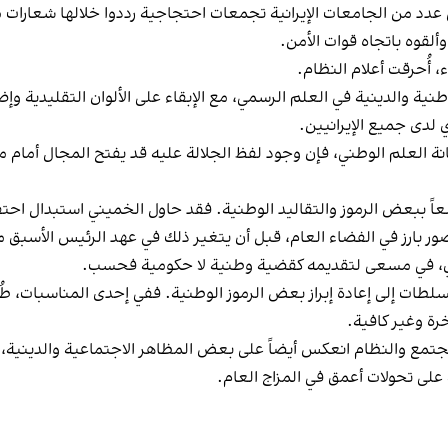
لاب في عدد من الجامعات الإيرانية تجمعات احتجاجية رددوا خلالها شعار
قوه باتجاه قوات الأمن.
 أُحرقت أعلام النظام.
 عام 1979 إلى دمج الرموز الوطنية والدينية في العلم الرسمي، مع الإبقاء على الألوان ا
 لدى جميع الإيرانيين.
هانة العلم الوطني، فإن وجود لفظ الجلالة عليه قد يفتح المجال أمام
اسعاً ببعض الرموز والتقاليد الوطنية. فقد حاول الخميني استبدال احت
ضور بارز في الفضاء العام، قبل أن يتغير ذلك في عهد الرئيس الأس
ووي، في مسعى لتقديمه كقضية وطنية لا حكومية فحسب.
اً مع إسرائيل، سعت السلطات إلى إعادة إبراز بعض الرموز الوطنية. ففي إحدى المن
رة وغير كافية.
لمجتمع والنظام انعكس أيضاً على بعض المظاهر الاجتماعية والدي
على تحولات أعمق في المزاج العام.