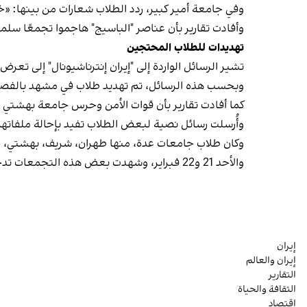
وفي جامعة أمير كبير، ردد الطلاب شعارات من بينها: «خ
وأفادت تقارير بأن عناصر "الباسيج" هاجموا تجمعًا سلم
تهديدات للطلاب المحتجين
تشير الرسائل الواردة إلى "إيران إنترناشيونال" إلى تع
وبحسب هذه الرسائل، تم تهديد طلاب في مشهد بالفص
كما أفادت تقارير بأن قوات الأمن وحرس جامعة بهشتي قامت مساء الأحد 22 فبراير، بتفتيش غرف السكن الجا
وأُرسلت رسائل نصية لبعض الطلاب تفيد بإحالة ملفاتهم إ
وكان طلاب جامعات عدة، منها طهران، شريف، بهشتي، 
والأحد 21 و22 فبراير، وشهدت بعض هذه التجمعات تدخلات عنيفة من قوات "الباسيج".
إيران
إيران والعالم
التقارير
الثقافة والحياة
اقتصاد