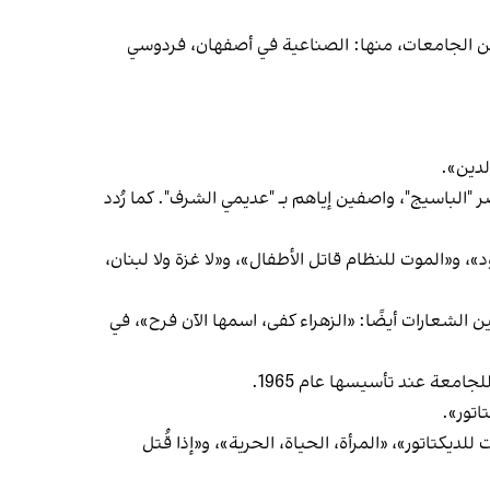
ل، فقد اندلعت احتجاجات، يوم الاثنين 23 فبراير (شباط) في عدد من الجامعات، منها: الصناعية في أصفهان، فردوسي
لدين».
الباسيج"، واصفين إياهم بـ "عديمي الشرف". كما رُدد
«الموت للنظام قاتل الأطفال»، و«لا غزة ولا لبنان،
 الشعارات أيضًا: «الزهراء كفى، اسمها الآن فرح»، في
معة عند تأسيسها عام 1965.
اتور».
تاتور»، «المرأة، الحياة، الحرية»، و«إذا قُتل