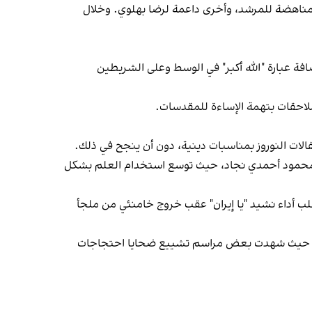
ات مناهضة للمرشد، وأخرى داعمة لرضا بهلوي. وخلال
لتقليدية وإضافة عبارة "الله أكبر" في الوسط وعلى الشريطين
 ملاحقات بتهمة الإساءة للمقدسات.
فالات النوروز بمناسبات دينية، دون أن ينجح في ذلك.
بق محمود أحمدي‌ نجاد، حيث توسع استخدام العلم بشكل
اسبات، طُلب أداء نشيد "يا إيران" عقب خروج خامنئي من ملجأ
نية، حيث شهدت بعض مراسم تشييع ضحايا احتجاجات