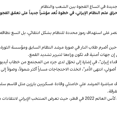
اق علم النظام الإيراني، في خطوة تُعد مؤشراً جديداً على تعمّق الفج
صر على استهداف رموز محددة للنظام بشكل انتقائي، بل اتسع نطاقه ليط
عود أحد أبرز مظاهر القطيعة العلنية إلى عام 2009، حين أضرم طلاب النار في صورة مرشد النظام السا
إن جهات أمنية قد تكون وراءها لتبرير تشديد القمع.
ي فداء إيران"، في إشارة إلى تحوّل لدى جزء من المجتمع من خطاب أيديو
ت شعار "إصلاحي، أصولي، انتهى الأمر"، اتخذت الاحتجاجات مساراً أكثر شمولاً، 
ف مباشرة المرشد علي خامنئي وقادة عسكريين بارزين مثل قاسم سليم
فرقة.
وامتد هذا الرفض إلى ساحات غير سياسية، بينها بطولة كأس العالم 2022 في قطر، حيث 