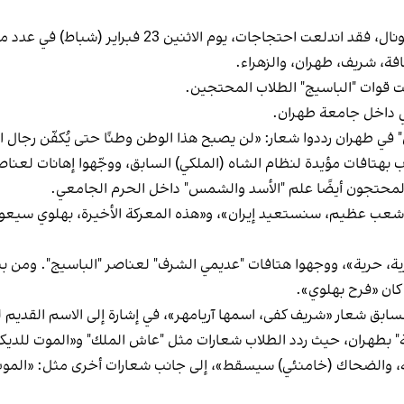
وبحسب مقاطع فيديو ورسائل وصلت إلى إيران إنترناشيونا
ة، شريف، طهران، والزهراء.
قوات "الباسيج" الطلاب المحتجين.
ني داخل جامعة طهران.
في طهران رددوا شعار: «لن يصبح هذا الوطن وطنًا حتى يُكفّن رجال ا
افات مؤيدة لنظام الشاه (الملكي) السابق، ووجّهوا إهانات لعناصر "
محتجون أيضًا علم "الأسد والشمس" داخل الحرم الجامعي.
ب عظيم، سنستعيد إيران»، و«هذه المعركة الأخيرة، بهلوي سيعود»، و
رية، حرية»، ووجهوا هتافات "عديمي الشرف" لعناصر "الباسيج". ومن بين
بق شعار «شريف كفى، اسمها آريامهر»، في إشارة إلى الاسم القديم للجا
ة" بطهران، حيث ردد الطلاب شعارات مثل "عاش الملك" و«الموت للديكت
الضحاك (خامنئي) سيسقط»، إلى جانب شعارات أخرى مثل: «الموت للديك