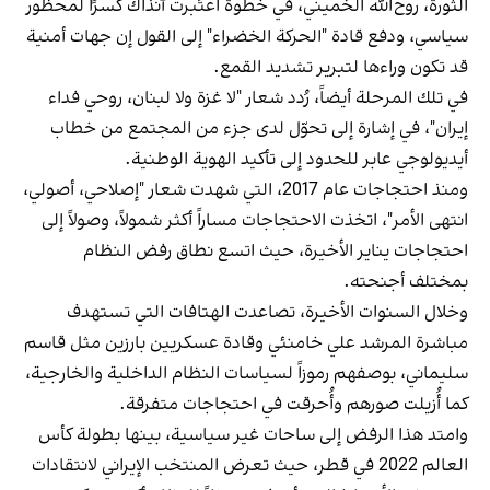
الثورة، روح‌الله الخميني، في خطوة اعتُبرت آنذاك كسرًا لمحظور
سياسي، ودفع قادة "الحركة الخضراء" إلى القول إن جهات أمنية
قد تكون وراءها لتبرير تشديد القمع.
في تلك المرحلة أيضاً، رُدد شعار "لا غزة ولا لبنان، روحي فداء
إيران"، في إشارة إلى تحوّل لدى جزء من المجتمع من خطاب
أيديولوجي عابر للحدود إلى تأكيد الهوية الوطنية.
ومنذ احتجاجات عام 2017، التي شهدت شعار "إصلاحي، أصولي،
انتهى الأمر"، اتخذت الاحتجاجات مساراً أكثر شمولاً، وصولاً إلى
احتجاجات يناير الأخيرة، حيث اتسع نطاق رفض النظام
بمختلف أجنحته.
وخلال السنوات الأخيرة، تصاعدت الهتافات التي تستهدف
مباشرة المرشد علي خامنئي وقادة عسكريين بارزين مثل قاسم
سليماني، بوصفهم رموزاً لسياسات النظام الداخلية والخارجية،
كما أُزيلت صورهم وأُحرقت في احتجاجات متفرقة.
وامتد هذا الرفض إلى ساحات غير سياسية، بينها بطولة كأس
العالم 2022 في قطر، حيث تعرض المنتخب الإيراني لانتقادات