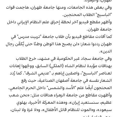
طهران، والزهراء.
وفي بعض هذه الجامعات، ومنها جامعة طهران، هاجمت قوات
"الباسيج" الطلاب المحتجين.
وأظهر مقطع فيديو آخر لحظة إحراق علم النظام الإيراني داخل
جامعة طهران.
كما أفادت مقاطع فيديو بأن طلاب جامعة "تربيت مدرس" في
طهران رددوا شعار: «لن يصبح هذا الوطن وطنًا حتى يُكفّن رجال
الدين».
وفي جامعة سجاد غير الحكومية في مشهد، خرج الطلاب
بهتافات مؤيدة لنظام الشاه (الملكي) السابق، ووجّهوا إهانات
لعناصر "الباسيج"، واصفين إياهم بـ "عديمي الشرف". كما رُدد
الشعار نفسه في جامعة أصفهان الصناعية، حيث رفع
المحتجون أيضًا علم "الأسد والشمس" داخل الحرم الجامعي.
وأظهرت مقاطع من جامعة الزهراء هتافات مثل: «نحن شعب
عظيم، سنستعيد إيران»، و«هذه المعركة الأخيرة، بهلوي
سيعود»، و«الموت للنظام قاتل الأطفال»، و«لا غزة ولا لبنان،