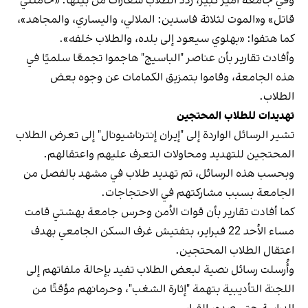
وفي جامعة أمير كبير، ردد الطلاب شعارات من بينها: «خامنئي
قاتل» و«الموت لثلاثة فاسدين: الملالي، واليساري، والمجاهد»،
كما هتفوا: «بهلوي سيعود إلى بلده، والطلاب خلفه».
وأفادت تقارير بأن عناصر "الباسيج" هاجموا تجمعًا سلميًا في
هذه الجامعة، وقاموا بتمزيق الكمامات عن وجوه بعض
الطلاب.
تهديدات للطلاب المحتجين
تشير الرسائل الواردة إلى "إيران إنترناشيونال" إلى تعرض الطلاب
المحتجين للتهديد ومحاولات التعرف عليهم واعتقالهم.
وبحسب هذه الرسائل، تم تهديد طلاب في مشهد بالفصل من
الجامعة بسبب مشاركتهم في الاحتجاجات.
كما أفادت تقارير بأن قوات الأمن وحرس جامعة بهشتي قامت
مساء الأحد 22 فبراير، بتفتيش غرف السكن الجامعي بهدف
اعتقال الطلاب المحتجين.
وأُرسلت رسائل نصية لبعض الطلاب تفيد بإحالة ملفاتهم إلى
اللجنة التأديبية بتهمة "إثارة الشغب"، وحرمانهم مؤقتًا من