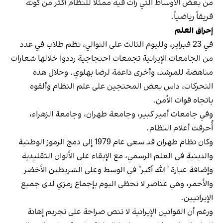
من بعض الأوساط التي رأت فيه ممثلاً للنظام أكثر من كونه
فريقاً رياضياً.
إحراق العلم
في 23 فبراير، ولليوم الثالث على التوالي، نظم طلاب في عدد
من الجامعات الإيرانية تجمعات احتجاجية رددوا خلالها شعارات
مناهضة للمرشد، وأخرى داعمة لرضا بهلوي. وخلال هذه
التحركات، داس بعض المحتجين على علم النظام وألقوه
باتجاه قوات الأمن.
وفي جامعات أمير كبير، وجامعة طهران، وجامعة الزهراء،
أُحرقت أعلام النظام.
وكان نظام طهران قد سعى عام 1979 إلى دمج الرموز الوطنية
والدينية في العلم الرسمي، مع الإبقاء على الألوان التقليدية
وإضافة عبارة "الله أكبر" في الوسط وعلى الشريطين الأخضر
والأحمر، وهي عناصر لا تحظى اليوم بإجماع رمزي لدى جميع
الإيرانيين.
ورغم أن القوانين الإيرانية لا تنص صراحة على تجريم إهانة