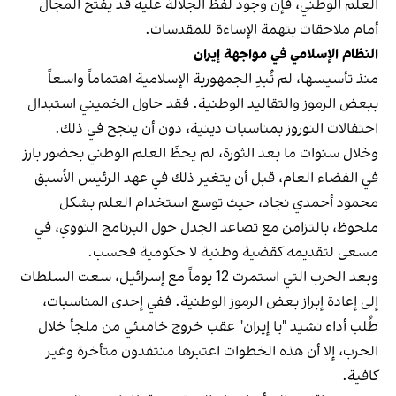
العلم الوطني، فإن وجود لفظ الجلالة عليه قد يفتح المجال
أمام ملاحقات بتهمة الإساءة للمقدسات.
النظام الإسلامي في مواجهة إيران
منذ تأسيسها، لم تُبدِ الجمهورية الإسلامية اهتماماً واسعاً
ببعض الرموز والتقاليد الوطنية. فقد حاول الخميني استبدال
احتفالات النوروز بمناسبات دينية، دون أن ينجح في ذلك.
وخلال سنوات ما بعد الثورة، لم يحظَ العلم الوطني بحضور بارز
في الفضاء العام، قبل أن يتغير ذلك في عهد الرئيس الأسبق
محمود أحمدي‌ نجاد، حيث توسع استخدام العلم بشكل
ملحوظ، بالتزامن مع تصاعد الجدل حول البرنامج النووي، في
مسعى لتقديمه كقضية وطنية لا حكومية فحسب.
وبعد الحرب التي استمرت 12 يوماً مع إسرائيل، سعت السلطات
إلى إعادة إبراز بعض الرموز الوطنية. ففي إحدى المناسبات،
طُلب أداء نشيد "يا إيران" عقب خروج خامنئي من ملجأ خلال
الحرب، إلا أن هذه الخطوات اعتبرها منتقدون متأخرة وغير
كافية.