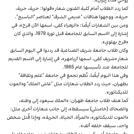
روحي فداء إيران».
كما ردد الطلاب أمام كلية الفنون شعار «قولوا: حرية، حرية،
حرية»، ووجهوا هتافات "عديمي الشرف" لعناصر "الباسيج".
ومن بين الشعارات أيضًا: «الزهراء كفى، اسمها الآن فرح»، في
إشارة إلى الاسم السابق للجامعة قبل ثورة 1979، والذي كان
«فرح بهلوي».
وكان طلاب جامعة شريف الصناعية قد رددوا في اليوم السابق
شعار «شريف كفى، اسمها آريامهر»، في إشارة إلى الاسم القديم
للجامعة عند تأسيسها عام 1965.
وفي هذا اليوم أيضًا، نُظم تجمع في جامعة "علم وثقافة"
بطهران، حيث ردد الطلاب شعارات مثل "عاش الملك" و«الموت
للديكتاتور».
كما هتف طلاب جامعة طهران: «الملك سيعود إلى وطنه،
والضحاك (خامنئي) سيسقط»، إلى جانب شعارات أخرى مثل:
«الموت للديكتاتور»، «المرأة، الحياة، الحرية»، و«إذا قُتل شخص
واحد، سيقف خلفه ألف».