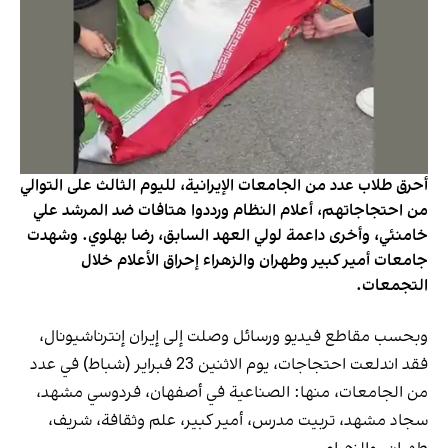
أحرق طلاب عدد من الجامعات الإيرانية، لليوم الثالث على التوالي
من احتجاجاتهم، أعلام النظام ورددوا هتافات ضد المرشد علي
خامنئي، وأخرى داعمة لولي العهد السابق، رضا بهلوي. وشهدت
جامعات أمير كبير وطهران والزهراء إحراق الأعلام خلال
التجمعات.
وبحسب مقاطع فيديو ورسائل وصلت إلى إيران إنترناشيونال،
فقد اندلعت احتجاجات، يوم الاثنين 23 فبراير (شباط) في عدد
من الجامعات، منها: الصناعية في أصفهان، فردوسي مشهد،
سجاد مشهد، تربيت مدرس، أمير كبير، علم وثقافة، شريف،