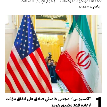
تتخذها لمواجهة ما وصفه بـ"الهجوم الإيراني المباغت".
الأكثر مشاهدة
1
"أكسيوس": مجتبى خامنئي صادق على اتفاق مؤقت
لإعادة فتح مضيق هرمز