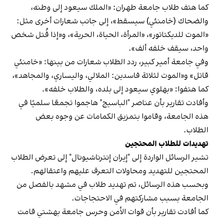
كما هتف طلاب جامعة طهران: «الملك سيعود إلى وطنه،
والضحاك (خامنئي) سيسقط»، إلى جانب شعارات أخرى مثل:
«الموت للديكتاتور»، «المرأة، الحياة، الحرية»، و«إذا قُتل شخص
واحد، سيقف خلفه ألف».
وفي جامعة أمير كبير، ردد الطلاب شعارات من بينها: «خامنئي
قاتل» و«الموت لثلاثة فاسدين: الملالي، واليساري، والمجاهد»،
كما هتفوا: «بهلوي سيعود إلى بلده، والطلاب خلفه».
وأفادت تقارير بأن عناصر "الباسيج" هاجموا تجمعًا سلميًا في
هذه الجامعة، وقاموا بتمزيق الكمامات عن وجوه بعض
الطلاب.
تهديدات للطلاب المحتجين
تشير الرسائل الواردة إلى "إيران إنترناشيونال" إلى تعرض الطلاب
المحتجين للتهديد ومحاولات التعرف عليهم واعتقالهم.
وبحسب هذه الرسائل، تم تهديد طلاب في مشهد بالفصل من
الجامعة بسبب مشاركتهم في الاحتجاجات.
كما أفادت تقارير بأن قوات الأمن وحرس جامعة بهشتي قامت