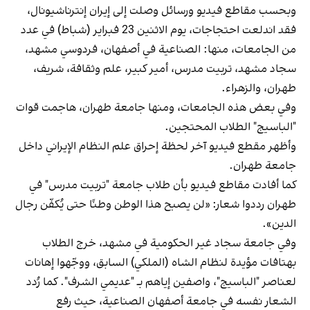
وبحسب مقاطع فيديو ورسائل وصلت إلى إيران إنترناشيونال،
فقد اندلعت احتجاجات، يوم الاثنين 23 فبراير (شباط) في عدد
من الجامعات، منها: الصناعية في أصفهان، فردوسي مشهد،
سجاد مشهد، تربيت مدرس، أمير كبير، علم وثقافة، شريف،
طهران، والزهراء.
وفي بعض هذه الجامعات، ومنها جامعة طهران، هاجمت قوات
"الباسيج" الطلاب المحتجين.
وأظهر مقطع فيديو آخر لحظة إحراق علم النظام الإيراني داخل
جامعة طهران.
كما أفادت مقاطع فيديو بأن طلاب جامعة "تربيت مدرس" في
طهران رددوا شعار: «لن يصبح هذا الوطن وطنًا حتى يُكفّن رجال
الدين».
وفي جامعة سجاد غير الحكومية في مشهد، خرج الطلاب
بهتافات مؤيدة لنظام الشاه (الملكي) السابق، ووجّهوا إهانات
لعناصر "الباسيج"، واصفين إياهم بـ "عديمي الشرف". كما رُدد
الشعار نفسه في جامعة أصفهان الصناعية، حيث رفع