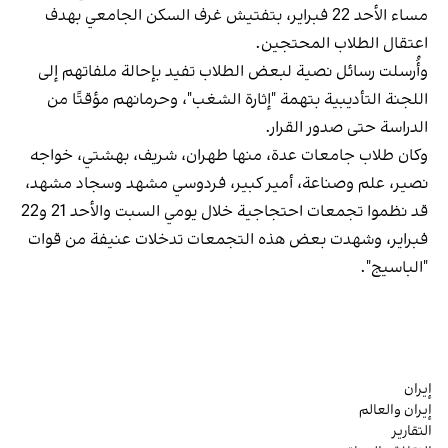
مساء الأحد 22 فبراير، بتفتيش غرف السكن الجامعي بهدف
اعتقال الطلاب المحتجين.
وأُرسلت رسائل نصية لبعض الطلاب تفيد بإحالة ملفاتهم إلى
اللجنة التأديبية بتهمة "إثارة الشغب"، وحرمانهم مؤقتًا من
الدراسة حتى صدور القرار.
وكان طلاب جامعات عدة، منها طهران، شريف، بهشتي، خواجه
نصير، علم وصناعة، أمير كبير، فردوسي مشهد وسجاد مشهد،
قد نظموا تجمعات احتجاجية خلال يومي السبت والأحد 21 و22
فبراير، وشهدت بعض هذه التجمعات تدخلات عنيفة من قوات
"الباسيج".
إيران
إيران والعالم
التقارير