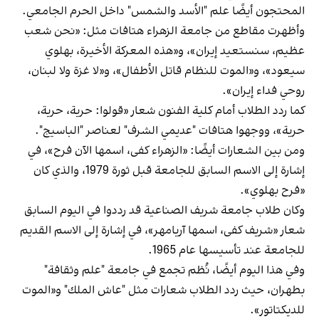
المحتجون أيضًا علم "الأسد والشمس" داخل الحرم الجامعي.
وأظهرت مقاطع من جامعة الزهراء هتافات مثل: «نحن شعب
عظيم، سنستعيد إيران»، و«هذه المعركة الأخيرة، بهلوي
سيعود»، و«الموت للنظام قاتل الأطفال»، و«لا غزة ولا لبنان،
روحي فداء إيران».
كما ردد الطلاب أمام كلية الفنون شعار «قولوا: حرية، حرية،
حرية»، ووجهوا هتافات "عديمي الشرف" لعناصر "الباسيج".
ومن بين الشعارات أيضًا: «الزهراء كفى، اسمها الآن فرح»، في
إشارة إلى الاسم السابق للجامعة قبل ثورة 1979، والذي كان
«فرح بهلوي».
وكان طلاب جامعة شريف الصناعية قد رددوا في اليوم السابق
شعار «شريف كفى، اسمها آريامهر»، في إشارة إلى الاسم القديم
للجامعة عند تأسيسها عام 1965.
وفي هذا اليوم أيضًا، نُظم تجمع في جامعة "علم وثقافة"
بطهران، حيث ردد الطلاب شعارات مثل "عاش الملك" و«الموت
للديكتاتور».