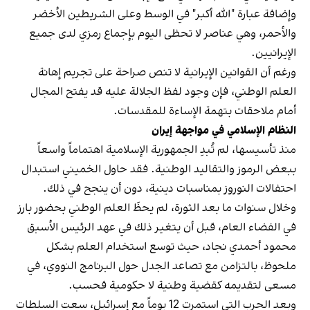
وإضافة عبارة "الله أكبر" في الوسط وعلى الشريطين الأخضر
والأحمر، وهي عناصر لا تحظى اليوم بإجماع رمزي لدى جميع
الإيرانيين.
ورغم أن القوانين الإيرانية لا تنص صراحة على تجريم إهانة
العلم الوطني، فإن وجود لفظ الجلالة عليه قد يفتح المجال
أمام ملاحقات بتهمة الإساءة للمقدسات.
النظام الإسلامي في مواجهة إيران
منذ تأسيسها، لم تُبدِ الجمهورية الإسلامية اهتماماً واسعاً
ببعض الرموز والتقاليد الوطنية. فقد حاول الخميني استبدال
احتفالات النوروز بمناسبات دينية، دون أن ينجح في ذلك.
وخلال سنوات ما بعد الثورة، لم يحظَ العلم الوطني بحضور بارز
في الفضاء العام، قبل أن يتغير ذلك في عهد الرئيس الأسبق
محمود أحمدي‌ نجاد، حيث توسع استخدام العلم بشكل
ملحوظ، بالتزامن مع تصاعد الجدل حول البرنامج النووي، في
مسعى لتقديمه كقضية وطنية لا حكومية فحسب.
وبعد الحرب التي استمرت 12 يوماً مع إسرائيل، سعت السلطات