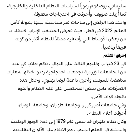
سليماني، بوصفهم رموزاً لسياسات النظام الداخلية والخارجية،
كما أُزيلت صورهم وأُحرقت في احتجاجات متفرقة.
وامتد هذا الرفض إلى ساحات غير سياسية، بينها بطولة كأس
العالم 2022 في قطر، حيث تعرض المنتخب الإيراني لانتقادات
من بعض الأوساط التي رأت فيه ممثلاً للنظام أكثر من كونه
فريقاً رياضياً.
إحراق العلم
في 23 فبراير، ولليوم الثالث على التوالي، نظم طلاب في عدد
من الجامعات الإيرانية تجمعات احتجاجية رددوا خلالها شعارات
مناهضة للمرشد، وأخرى داعمة لرضا بهلوي. وخلال هذه
التحركات، داس بعض المحتجين على علم النظام وألقوه
باتجاه قوات الأمن.
وفي جامعات أمير كبير، وجامعة طهران، وجامعة الزهراء،
أُحرقت أعلام النظام.
وكان نظام طهران قد سعى عام 1979 إلى دمج الرموز الوطنية
والدينية في العلم الرسمي، مع الإبقاء على الألوان التقليدية