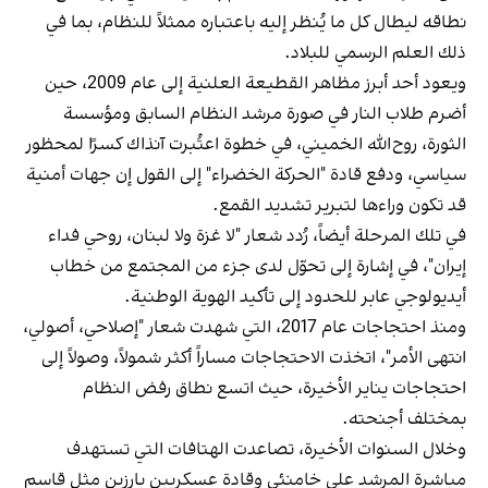
نطاقه ليطال كل ما يُنظر إليه باعتباره ممثلاً للنظام، بما في
ذلك العلم الرسمي للبلاد.
ويعود أحد أبرز مظاهر القطيعة العلنية إلى عام 2009، حين
أضرم طلاب النار في صورة مرشد النظام السابق ومؤسسة
الثورة، روح‌الله الخميني، في خطوة اعتُبرت آنذاك كسرًا لمحظور
سياسي، ودفع قادة "الحركة الخضراء" إلى القول إن جهات أمنية
قد تكون وراءها لتبرير تشديد القمع.
في تلك المرحلة أيضاً، رُدد شعار "لا غزة ولا لبنان، روحي فداء
إيران"، في إشارة إلى تحوّل لدى جزء من المجتمع من خطاب
أيديولوجي عابر للحدود إلى تأكيد الهوية الوطنية.
ومنذ احتجاجات عام 2017، التي شهدت شعار "إصلاحي، أصولي،
انتهى الأمر"، اتخذت الاحتجاجات مساراً أكثر شمولاً، وصولاً إلى
احتجاجات يناير الأخيرة، حيث اتسع نطاق رفض النظام
بمختلف أجنحته.
وخلال السنوات الأخيرة، تصاعدت الهتافات التي تستهدف
مباشرة المرشد علي خامنئي وقادة عسكريين بارزين مثل قاسم