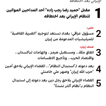
1
مقتل "حميد رضا رجب زاده" أحد المداحين الموالين
للنظام الإيراني بعد اختطافه
خاص:
2
مسؤول عراقي: بغداد تستعد لتوجيه "الضربة القاضية"
للميليشيات المدعومة من إيران
صحف إيران:
3
اتفاق مكة.. ومستقبل هرمز.. واتهامات لباكستان..
واقتصاد الحرب.. وتأجيج الانقسامات
4
بعد دعوته لـ"استبدال النظام".. القضاء الإيراني يلاحق أمين
"حزب الله إيران" وصهر علي خامنئي
5
القضاء الإيراني يلاحق رجل دين بعد دعوته إلى استبدال
النظام بـ"نظام أكثر تشددًا"