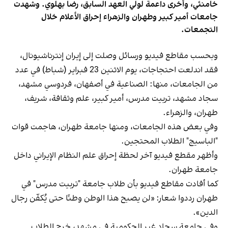
خامنئي، وأخرى داعمة لولي العهد السابق، رضا بهلوي. وشهدت
جامعات أمير كبير وطهران والزهراء إحراق الأعلام خلال
التجمعات.
وبحسب مقاطع فيديو ورسائل وصلت إلى إيران إنترناشيونال،
فقد اندلعت احتجاجات، يوم الاثنين 23 فبراير (شباط) في عدد
من الجامعات، منها: الصناعية في أصفهان، فردوسي مشهد،
سجاد مشهد، تربيت مدرس، أمير كبير، علم وثقافة، شريف،
طهران، والزهراء.
وفي بعض هذه الجامعات، ومنها جامعة طهران، هاجمت قوات
"الباسيج" الطلاب المحتجين.
وأظهر مقطع فيديو آخر لحظة إحراق علم النظام الإيراني داخل
جامعة طهران.
كما أفادت مقاطع فيديو بأن طلاب جامعة "تربيت مدرس" في
طهران رددوا شعار: «لن يصبح هذا الوطن وطنًا حتى يُكفّن رجال
الدين».
وفي جامعة سجاد غير الحكومية في مشهد، خرج الطلاب