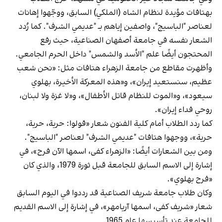
بهتافات مؤيدة لنظام الشاه (الملكي) السابق، ووجّهوا إهانات
لعناصر "الباسيج"، واصفين إياهم بـ "عديمي الشرف". كما رُدد
الشعار نفسه في جامعة أصفهان الصناعية، حيث رفع
المحتجون أيضًا علم "الأسد والشمس" داخل الحرم الجامعي.
وأظهرت مقاطع من جامعة الزهراء هتافات مثل: «نحن شعب
عظيم، سنستعيد إيران»، و«هذه المعركة الأخيرة، بهلوي
سيعود»، و«الموت للنظام قاتل الأطفال»، و«لا غزة ولا لبنان،
روحي فداء إيران».
كما ردد الطلاب أمام كلية الفنون شعار «قولوا: حرية، حرية،
حرية»، ووجهوا هتافات "عديمي الشرف" لعناصر "الباسيج".
ومن بين الشعارات أيضًا: «الزهراء كفى، اسمها الآن فرح»، في
إشارة إلى الاسم السابق للجامعة قبل ثورة 1979، والذي كان
«فرح بهلوي».
وكان طلاب جامعة شريف الصناعية قد رددوا في اليوم السابق
شعار «شريف كفى، اسمها آريامهر»، في إشارة إلى الاسم القديم
للجامعة عند تأسيسها عام 1965.