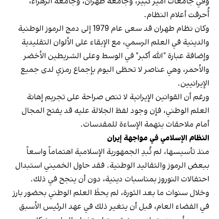
وفي جامعات أمير كبير، وجامعة طهران، وجامعة الزهراء،
أُحرقت أعلام النظام.
وكان نظام طهران قد سعى عام 1979 إلى دمج الرموز الوطنية
والدينية في العلم الرسمي، مع الإبقاء على الألوان التقليدية
وإضافة عبارة "الله أكبر" في الوسط وعلى الشريطين الأخضر
والأحمر، وهي عناصر لا تحظى اليوم بإجماع رمزي لدى جميع
الإيرانيين.
ورغم أن القوانين الإيرانية لا تنص صراحة على تجريم إهانة
العلم الوطني، فإن وجود لفظ الجلالة عليه قد يفتح المجال
أمام ملاحقات بتهمة الإساءة للمقدسات.
النظام الإسلامي في مواجهة إيران
منذ تأسيسها، لم تُبدِ الجمهورية الإسلامية اهتماماً واسعاً
ببعض الرموز والتقاليد الوطنية. فقد حاول الخميني استبدال
احتفالات النوروز بمناسبات دينية، دون أن ينجح في ذلك.
وخلال سنوات ما بعد الثورة، لم يحظَ العلم الوطني بحضور بارز
في الفضاء العام، قبل أن يتغير ذلك في عهد الرئيس الأسبق