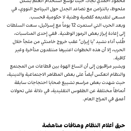
محمود أحمدي‌ نجاد، حيث توسع استخدام العلم بشكل
ملحوظ، بالتزامن مع تصاعد الجدل حول البرنامج النووي، في
مسعى لتقديمه كقضية وطنية لا حكومية فحسب.
وبعد الحرب التي استمرت 12 يوماً مع إسرائيل، سعت السلطات
إلى إعادة إبراز بعض الرموز الوطنية. ففي إحدى المناسبات،
طُلب أداء نشيد "يا إيران" عقب خروج خامنئي من ملجأ خلال
الحرب، إلا أن هذه الخطوات اعتبرها منتقدون متأخرة وغير
كافية.
ويشير مراقبون إلى أن اتساع الهوة بين قطاعات من المجتمع
والنظام انعكس أيضاً على بعض المظاهر الاجتماعية والدينية،
حيث شهدت بعض مراسم تشييع ضحايا احتجاجات سابقة
أنماطاً مختلفة عن الطقوس التقليدية، في دلالة على تحولات
أعمق في المزاج العام.
حرق أعلام النظام وهتافات مناهضة