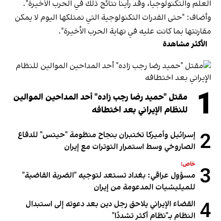
العلم والتكنولوجيا، وقد رأينا نتائج ذلك في الحرب الأخيرة".
وأضاف: "حتى القدرات التكنولوجية التي نمتلكها اليوم لا يمكن
مقارنتها بما كانت عليه في نهاية الحرب الأخيرة".
الأكثر مشاهدة
1
مقتل "حميد رضا رجب زاده" أحد المداحين الموالين
للنظام الإيراني بعد اختطافه
2
إسرائيل وأميركا تختبران بنجاح منظومة "حيتس" للدفاع
الصاروخي وسط استمرار التوترات مع إيران
خاص:
3
مسؤول عراقي: بغداد تستعد لتوجيه "الضربة القاضية"
للميليشيات المدعومة من إيران
4
القضاء الإيراني يلاحق رجل دين بعد دعوته إلى استبدال
النظام بـ"نظام أكثر تشددًا"