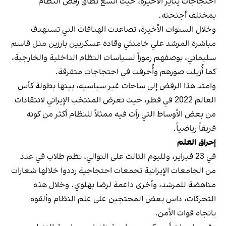
احتجاجات يناير الأخيرة، حيث اتسع نطاق رفض النظام
بمختلف أجنحته.
وخلال السنوات الأخيرة، تصاعدت الهتافات التي تستهدف
مباشرة المرشد علي خامنئي وقادة عسكريين بارزين مثل قاسم
سليماني، بوصفهم رموزاً لسياسات النظام الداخلية والخارجية،
كما أُزيلت صورهم وأُحرقت في احتجاجات متفرقة.
وامتد هذا الرفض إلى ساحات غير سياسية، بينها بطولة كأس
العالم 2022 في قطر، حيث تعرض المنتخب الإيراني لانتقادات
من بعض الأوساط التي رأت فيه ممثلاً للنظام أكثر من كونه
فريقاً رياضياً.
إحراق العلم
في 23 فبراير، ولليوم الثالث على التوالي، نظم طلاب في عدد
من الجامعات الإيرانية تجمعات احتجاجية رددوا خلالها شعارات
مناهضة للمرشد، وأخرى داعمة لرضا بهلوي. وخلال هذه
التحركات، داس بعض المحتجين على علم النظام وألقوه
باتجاه قوات الأمن.