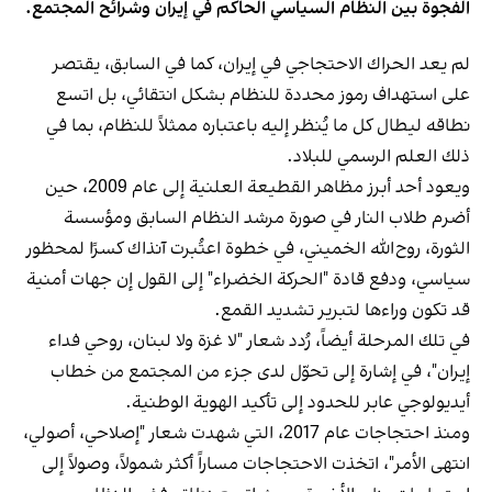
الفجوة بين النظام السياسي الحاكم في إيران وشرائح المجتمع.
لم يعد الحراك الاحتجاجي في إيران، كما في السابق، يقتصر
على استهداف رموز محددة للنظام بشكل انتقائي، بل اتسع
نطاقه ليطال كل ما يُنظر إليه باعتباره ممثلاً للنظام، بما في
ذلك العلم الرسمي للبلاد.
ويعود أحد أبرز مظاهر القطيعة العلنية إلى عام 2009، حين
أضرم طلاب النار في صورة مرشد النظام السابق ومؤسسة
الثورة، روح‌الله الخميني، في خطوة اعتُبرت آنذاك كسرًا لمحظور
سياسي، ودفع قادة "الحركة الخضراء" إلى القول إن جهات أمنية
قد تكون وراءها لتبرير تشديد القمع.
في تلك المرحلة أيضاً، رُدد شعار "لا غزة ولا لبنان، روحي فداء
إيران"، في إشارة إلى تحوّل لدى جزء من المجتمع من خطاب
أيديولوجي عابر للحدود إلى تأكيد الهوية الوطنية.
ومنذ احتجاجات عام 2017، التي شهدت شعار "إصلاحي، أصولي،
انتهى الأمر"، اتخذت الاحتجاجات مساراً أكثر شمولاً، وصولاً إلى