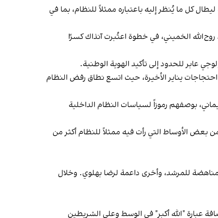
ال كل ما يُنظر إليه باعتباره ممثلاً للنظام، بما في
بق ومؤسسة الثورة، روح‌الله الخميني، في خطوة اعتُبرت آنذاك كسرًا
لوجي عابر للحدود إلى تأكيد الهوية الوطنية.
وصولاً إلى احتجاجات يناير الأخيرة، حيث اتسع نطاق رفض النظام
اني، بوصفهم رموزاً لسياسات النظام الداخلية
تعرض المنتخب الإيراني لانتقادات من بعض الأوساط التي رأت فيه ممثلاً للنظام أكثر من
ات مناهضة للمرشد، وأخرى داعمة لرضا بهلوي. وخلال
لتقليدية وإضافة عبارة "الله أكبر" في الوسط وعلى الشريطين