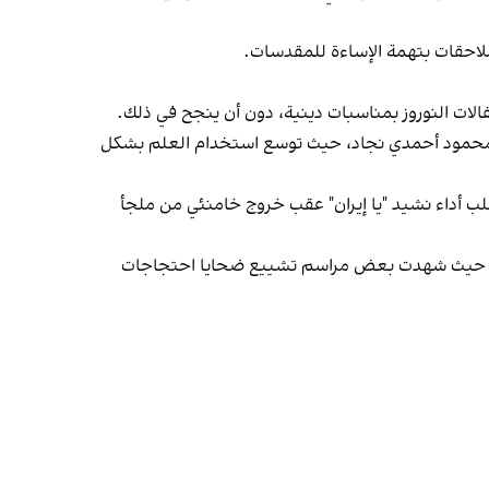
 ملاحقات بتهمة الإساءة للمقدسات.
فالات النوروز بمناسبات دينية، دون أن ينجح في ذلك.
بق محمود أحمدي‌ نجاد، حيث توسع استخدام العلم بشكل
اسبات، طُلب أداء نشيد "يا إيران" عقب خروج خامنئي من ملجأ
نية، حيث شهدت بعض مراسم تشييع ضحايا احتجاجات