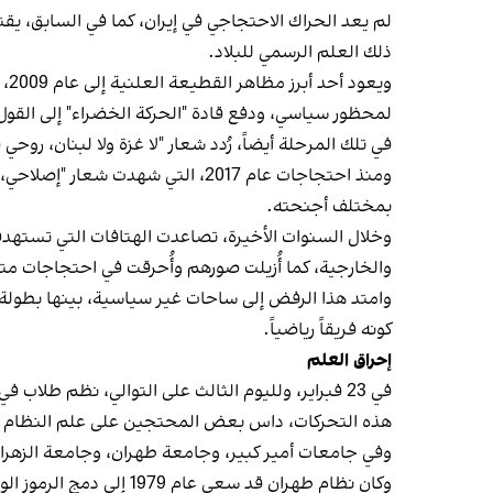
لم يعد الحراك الاحتجاجي في إيران، كما في السابق، يقت
ذلك العلم الرسمي للبلاد.
وي
لمحظور سياسي، ودفع قادة "الحركة الخضراء" إلى القول 
في تلك المرحلة أيضاً، رُدد شعار "لا غزة ولا لبنان، روح
ومنذ احتجاجات عام 2017، التي شهد
بمختلف أجنحته.
وخلال السنوات الأخيرة، تصاعدت الهتافات التي تستهد
والخارجية، كما أُزيلت صورهم وأُحرقت في احتجاجات مت
كونه فريقاً رياضياً.
إحراق العلم
في 23 فبراير، ولليوم الثالث على التوالي، نظم ط
هذه التحركات، داس بعض المحتجين على علم النظام وأل
وفي جامعات أمير كبير، وجامعة طهران، وجامعة الزهراء،
وكان نظام طهران قد سعى