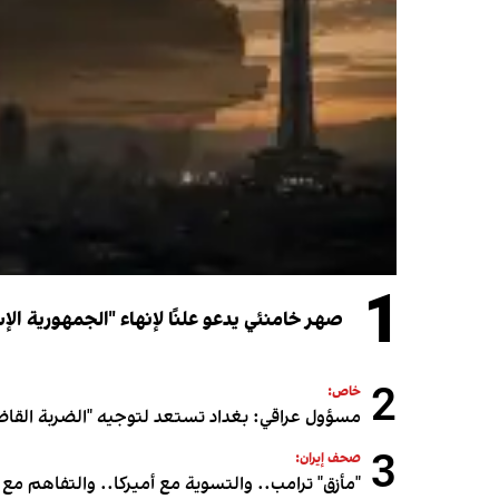
1
صهر خامنئي يدعو علنًا لإنهاء "الجمهورية الإ
2
خاص:
مسؤول عراقي: بغداد تستعد لتوجيه "الضربة القاض
3
صحف إيران:
"مأزق" ترامب.. والتسوية مع أميركا.. والتفاهم مع 