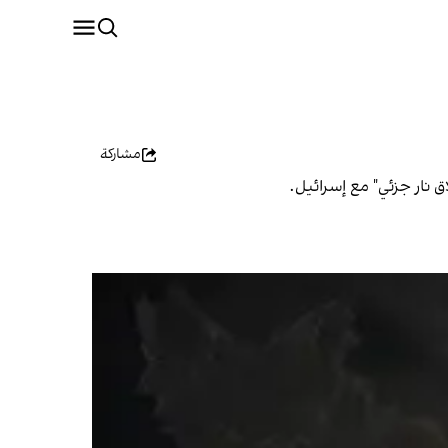
مشاركة
 نار جزئي" مع إسرائيل.