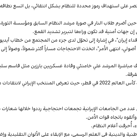
صر على استهداف رموز محددة للنظام بشكل انتقائي، بل اتسع نطاقه ليط
عود أحد أبرز مظاهر القطيعة العلنية إلى عام 2009، حين أضرم طلاب النار في صورة مرشد النظام السا
إن جهات أمنية قد تكون وراءها لتبرير تشديد القمع.
ي فداء إيران"، في إشارة إلى تحوّل لدى جزء من المجتمع من خطاب أيديو
ت شعار "إصلاحي، أصولي، انتهى الأمر"، اتخذت الاحتجاجات مساراً أكثر شمولاً، 
ف مباشرة المرشد علي خامنئي وقادة عسكريين بارزين مثل قاسم سليم
فرقة.
وامتد هذا الرفض إلى ساحات غير سياسية، بينها بطولة كأس العالم 2022 في قطر، حيث 
لاب في عدد من الجامعات الإيرانية تجمعات احتجاجية رددوا خلالها شعار
قوه باتجاه قوات الأمن.
 أُحرقت أعلام النظام.
 عام 1979 إلى دمج الرموز الوطنية والدينية في العلم الرسمي، مع الإبقاء على الألوان ا