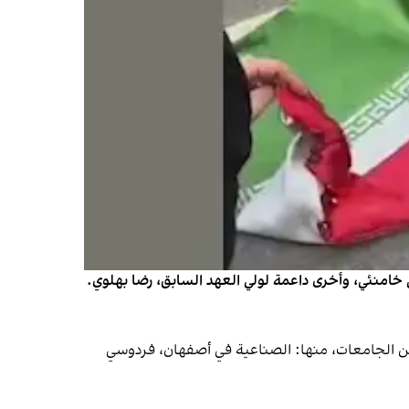
 خامنئي، وأخرى داعمة لولي العهد السابق، رضا بهلوي.
ل، فقد اندلعت احتجاجات، يوم الاثنين 23 فبراير (شباط) في عدد من الجامعات، منها: الصناعية في أصفهان، فردوسي