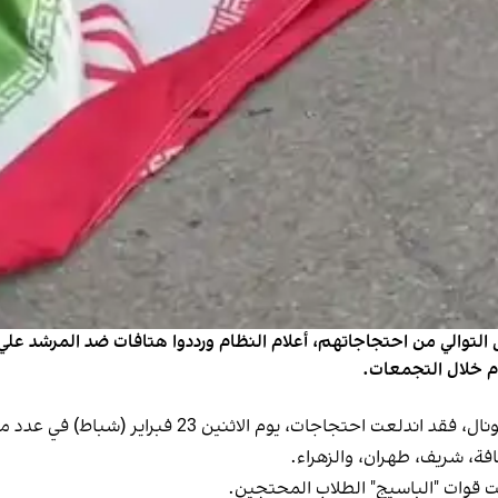
ى التوالي من احتجاجاتهم، أعلام النظام ورددوا هتافات ضد المرشد علي
ام خلال التجمعات.
وبحسب مقاطع فيديو ورسائل وصلت إلى إيران إنترناشيونا
ة، شريف، طهران، والزهراء.
قوات "الباسيج" الطلاب المحتجين.