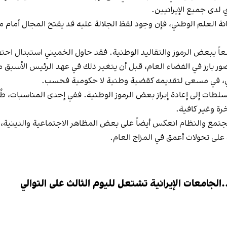
 لدى جميع الإيرانيين.
هانة العلم الوطني، فإن وجود لفظ الجلالة عليه قد يفتح المجال أمام
اسعاً ببعض الرموز والتقاليد الوطنية. فقد حاول الخميني استبدال احت
ضور بارز في الفضاء العام، قبل أن يتغير ذلك في عهد الرئيس الأس
ووي، في مسعى لتقديمه كقضية وطنية لا حكومية فحسب.
اً مع إسرائيل، سعت السلطات إلى إعادة إبراز بعض الرموز الوطنية. ففي إحدى المن
رة وغير كافية.
لمجتمع والنظام انعكس أيضاً على بعض المظاهر الاجتماعية والدي
على تحولات أعمق في المزاج العام.
لجامعات الإيرانية تشتعل لليوم الثالث على التوالي