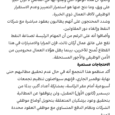
على ورق، وما نتج عنها هو استمرار التمييز وعدم الاستقرار
الوظيفي لآلاف العمال ذوي الخبرة.
وشدد المحتجون على أنهم يطالبون بعقود مباشرة مع شركات
النفط وإلغاء دور المقاولين.
وأضافوا أنه على الرغم من أن المهام الرئيسة لصناعة النفط
تقع على عاتق عمال أركان ثالث، فإن المزايا والامتيازات في هذا
القطاع تُمنح للآخرين، بينما يظل هؤلاء العمال محرومين من
الأمن الوظيفي والأجور المستحقة.
الاحتجاجات مستمرة
أكد منظمو هذا التجمع أنه في حال عدم تحقيق مطالبهم حتى
نهاية نوفمبر الجاري، فإنهم سيواصلون تنظيم تجمعات
أسبوعية أمام مقر الرئاسة، بمشاركة أعداد أكبر، بدءًا من
ديسمبر (كانون الأول) المقبل، ولن يتوقفوا عن المطالبة
بتحقيق وعود بزشکیان المتعلقة بتحويل أوضاع موظفي
الشركات ونظام الدفع المتساوي مع موظفي العقود محددة
المدة.