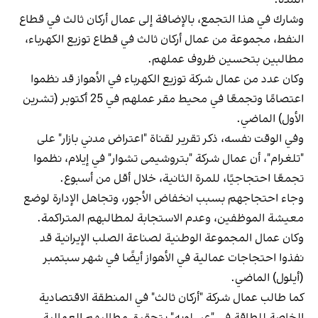
وشارك في هذا التجمع، بالإضافة إلى عمال أركان ثالث في قطاع
النفط، مجموعة من عمال أركان ثالث في قطاع توزيع الكهرباء،
مطالبين بتحسين ظروف عملهم.
وكان عدد من عمال شركة توزيع الكهرباء في الأهواز قد نظموا
اعتصامًا وتجمعًا في محيط مقر عملهم في 25 أكتوبر (تشرين
الأول) الماضي.
وفي الوقت نفسه، ذكر تقرير لقناة "اعتراض مدني بازار" على
"تلغرام"، أن عمال شركة "بتروشیمی تشوار" في إيلام، نظموا
تجمعًا احتجاجيًا، للمرة الثانية، خلال أقل من أسبوع.
وجاء احتجاجهم بسبب انخفاض الأجور، وتجاهل الإدارة لوضع
معيشة الموظفين، وعدم الاستجابة لمطالبهم المتراكمة.
وكان عمال المجموعة الوطنية لصناعة الصلب الإيرانية قد
نفذوا احتجاجات عمالية في الأهواز أيضًا في شهر سبتمبر
(أيلول) الماضي.
كما طالب عمال شركة "أركان ثالث" في المنطقة الاقتصادية
الخاصة للطاقة في "عسلويه" بتحقيق مطالبهم العمالية.