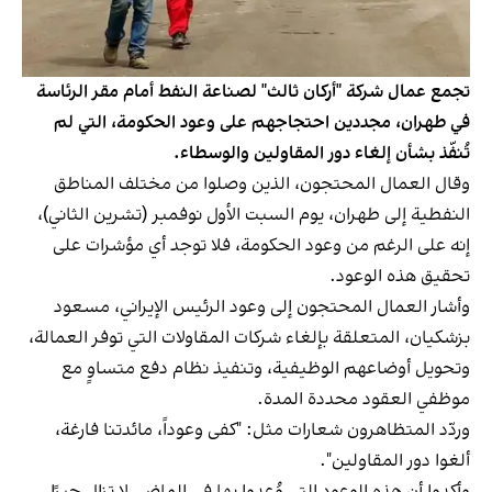
تجمع عمال شركة "أركان ثالث" لصناعة النفط أمام مقر الرئاسة
في طهران، مجددين احتجاجهم على وعود الحكومة، التي لم
تُنفّذ بشأن إلغاء دور المقاولين والوسطاء.
وقال العمال المحتجون، الذين وصلوا من مختلف المناطق
النفطية إلى طهران، يوم السبت الأول نوفمبر (تشرين الثاني)،
إنه على الرغم من وعود الحكومة، فلا توجد أي مؤشرات على
تحقيق هذه الوعود.
وأشار العمال المحتجون إلى وعود الرئيس الإيراني، مسعود
بزشکیان، المتعلقة بإلغاء شركات المقاولات التي توفر العمالة،
وتحويل أوضاعهم الوظيفية، وتنفيذ نظام دفع متساوٍ مع
موظفي العقود محددة المدة.
وردّد المتظاهرون شعارات مثل: "كفى وعوداً، مائدتنا فارغة،
ألغوا دور المقاولين".
وأكدوا أن هذه الوعود التي وُعِدوا بها في الماضي لا تزال حبرًا