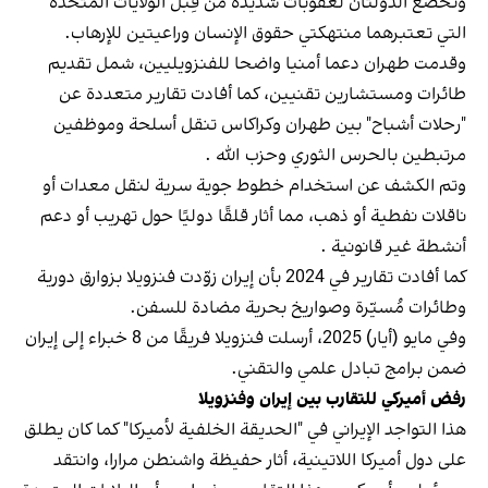
وتخضع الدولتان لعقوبات شديدة من قِبل الولايات المتحدة
التي تعتبرهما منتهكتي حقوق الإنسان وراعيتين للإرهاب.
وقدمت طهران دعما أمنيا واضحا للفنزويليين، شمل تقديم
طائرات ومستشارين تقنيين، كما أفادت تقارير متعددة عن
"رحلات أشباح" بين طهران وكراكاس تنقل أسلحة وموظفين
مرتبطين بالحرس الثوري وحزب الله .
وتم الكشف عن استخدام خطوط جوية سرية لنقل معدات أو
ناقلات نفطية أو ذهب، مما أثار قلقًا دوليًا حول تهريب أو دعم
أنشطة غير قانونية .
كما أفادت تقارير في 2024 بأن إيران زوّدت فنزويلا بزوارق دورية
وطائرات مُسيّرة وصواريخ بحرية مضادة للسفن.
وفي مايو (أيار) 2025، أرسلت فنزويلا فريقًا من 8 خبراء إلى إيران
ضمن برامج تبادل علمي والتقني.
رفض أميركي للتقارب بين إيران وفنزويلا
هذا التواجد الإيراني في "الحديقة الخلفية لأميركا" كما كان يطلق
على دول أميركا اللاتينية، أثار حفيظة واشنطن مرارا، وانتقد