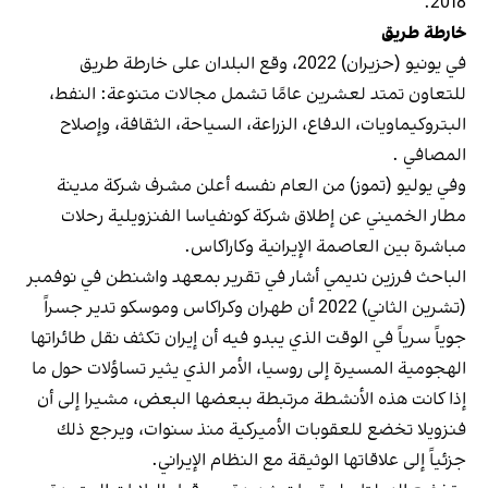
2018.
خارطة طريق
في يونيو (حزيران) 2022، وقع البلدان على خارطة طريق
للتعاون تمتد لعشرين عامًا تشمل مجالات متنوعة: النفط،
البتروكيماويات، الدفاع، الزراعة، السياحة، الثقافة، وإصلاح
المصافي .
وفي يوليو (تموز) من العام نفسه أعلن مشرف شركة مدينة
مطار الخميني عن إطلاق شركة كونفياسا الفنزويلية رحلات
مباشرة بين العاصمة الإيرانية وكاراكاس.
الباحث فرزين نديمي أشار في تقرير بمعهد واشنطن في نوفمبر
(تشرين الثاني) 2022 أن طهران وكراكاس وموسكو تدير جسراً
جوياً سرياً في الوقت الذي يبدو فيه أن إيران تكثف نقل طائراتها
الهجومية المسيرة إلى روسيا، الأمر الذي يثير تساؤلات حول ما
إذا كانت هذه الأنشطة مرتبطة ببعضها البعض، مشيرا إلى أن
فنزويلا تخضع للعقوبات الأميركية منذ سنوات، ويرجع ذلك
جزئياً إلى علاقاتها الوثيقة مع النظام الإيراني.