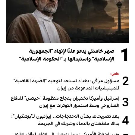
1
صهر خامنئي يدعو علنًا لإنهاء "الجمهورية
الإسلامية" واستبدالها بـ "الحكومة الإسلامية"
خاص:
2
مسؤول عراقي: بغداد تستعد لتوجيه "الضربة القاضية"
للميليشيات المدعومة من إيران
3
إسرائيل وأميركا تختبران بنجاح منظومة "حيتس" للدفاع
الصاروخي وسط استمرار التوترات مع إيران
4
بعد تصريحاته بشأن الاحتجاجات.. إيرانيون لـ"بزشكيان":
يداك ملطختان بالدماء وشريك في الجريمة
وزير الخزانة الأميركي: ربما نتوصل إلى اتفاق لوقف إطلاق