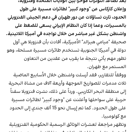
بعد تصاعد التوترات مؤخرا بين الولايات المتحدة وفنزويلا،
وإعلان كاركاس عن "وجود كبير" لطائرات مسيرة على طول
الحدود، ثارت تساؤلات عن دور طهران في دعم الجيش الفنزويلي
بالمسيرات، وعما إذا كان النظام الإيراني يسعى للضغط على
واشنطن بشكل غير مباشر من خلال تواجده في أميركا اللاتينية.
صحيفة "ميامي هيرالد" الأميركية، أفادت بأن فنزويلا هي أول
دولة في أميركا الجنوبية تستخدم طائرات مسيرة مسلحة، وهو
تطور مهم يأتي نتيجة ما يقرب من عقدين من التعاون
المستمر مع طهران.
ووفقاً للتقارير، فقد أرسلت واشنطن خلال الأسابيع الماضية
ثلاث مدمرات للصواريخ الموجهة وأربعة آلاف من مشاة البحرية
إلى منطقة البحر الكاريبي. ورداً على ذلك، نشرت فنزويلا سفناً
حربية على سواحلها وأعلنت عن "وجود كبير" لطائرات مسيرة
على طول الحدود. كما تم إرسال نحو 15 ألف جندي إلى الحدود
مع كولومبيا.
وتظهر مراجعة لعشرات الوثائق الرسمية الحكومية الفنزويلية