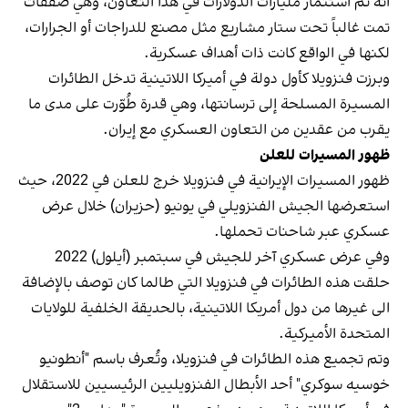
أنه تم استثمار مليارات الدولارات في هذا التعاون، وهي صفقات
تمت غالباً تحت ستار مشاريع مثل مصنع للدراجات أو الجرارات،
لكنها في الواقع كانت ذات أهداف عسكرية.
وبرزت فنزويلا كأول دولة في أميركا اللاتينية تدخل الطائرات
المسيرة المسلحة إلى ترسانتها، وهي قدرة طُوّرت على مدى ما
يقرب من عقدين من التعاون العسكري مع إيران.
ظهور المسيرات للعلن
ظهور المسيرات الإيرانية في فنزويلا خرج للعلن في 2022، حيث
استعرضها الجيش الفنزويلي في يونيو (حزيران) خلال عرض
عسكري عبر شاحنات تحملها.
وفي عرض عسكري آخر للجيش في سبتمبر (أيلول) 2022
حلقت هذه الطائرات في فنزويلا التي طالما كان توصف بالإضافة
الى غيرها من دول أمريكا اللاتينية، بالحديقة الخلفية للولايات
المتحدة الأميركية.
وتم تجميع هذه الطائرات في فنزويلا، وتُعرف باسم "أنطونيو
خوسيه سوكري" أحد الأبطال الفنزويليين الرئيسيين للاستقلال