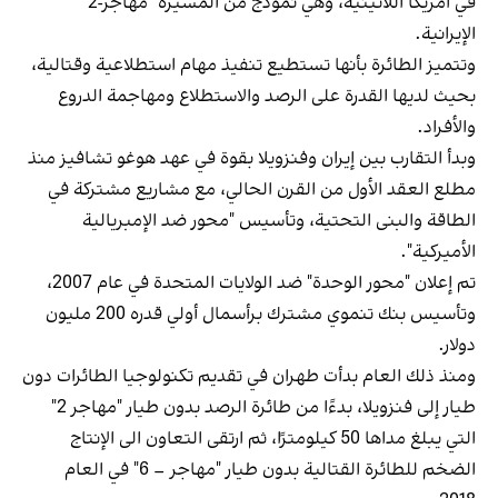
في أمريكا اللاتينية، وهي نموذج من المسيرة "مهاجر-2"
الإيرانية.
وتتميز الطائرة بأنها تستطيع تنفيذ مهام استطلاعية وقتالية،
بحيث لديها القدرة على الرصد والاستطلاع ومهاجمة الدروع
والأفراد.
وبدأ التقارب بين إيران وفنزويلا بقوة في عهد هوغو تشافيز منذ
مطلع العقد الأول من القرن الحالي، مع مشاريع مشتركة في
الطاقة والبنى التحتية، وتأسيس "محور ضد الإمبريالية
الأميركية".
تم إعلان "محور الوحدة" ضد الولايات المتحدة في عام 2007،
وتأسيس بنك تنموي مشترك برأسمال أولي قدره 200 مليون
دولار.
ومنذ ذلك العام بدأت طهران في تقديم تكنولوجيا الطائرات دون
طيار إلى فنزويلا، بدءًا من طائرة الرصد بدون طيار "مهاجر 2"
التي يبلغ مداها 50 كيلومترًا، ثم ارتقى التعاون الى الإنتاج
الضخم للطائرة القتالية بدون طيار "مهاجر – 6" في العام