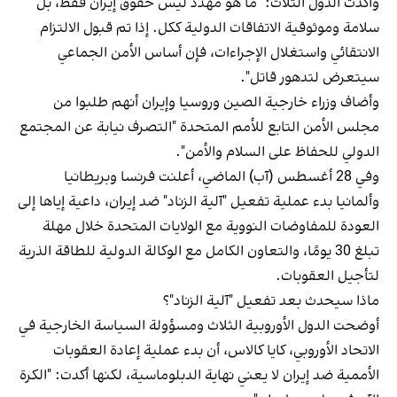
وأكدت الدول الثلاث: "ما هو مهدد ليس حقوق إيران فقط، بل
سلامة وموثوقية الاتفاقات الدولية ككل. إذا تم قبول الالتزام
الانتقائي واستغلال الإجراءات، فإن أساس الأمن الجماعي
سيتعرض لتدهور قاتل".
وأضاف وزراء خارجية الصين وروسيا وإيران أنهم طلبوا من
مجلس الأمن التابع للأمم المتحدة "التصرف نيابة عن المجتمع
الدولي للحفاظ على السلام والأمن".
وفي 28 أغسطس (آب) الماضي، أعلنت فرنسا وبريطانيا
وألمانيا بدء عملية تفعيل "آلية الزناد" ضد إيران، داعية إياها إلى
العودة للمفاوضات النووية مع الولايات المتحدة خلال مهلة
تبلغ 30 يومًا، والتعاون الكامل مع الوكالة الدولية للطاقة الذرية
لتأجيل العقوبات.
ماذا سيحدث بعد تفعيل "آلية الزناد"؟
أوضحت الدول الأوروبية الثلاث ومسؤولة السياسة الخارجية في
الاتحاد الأوروبي، كايا كالاس، أن بدء عملية إعادة العقوبات
الأممية ضد إيران لا يعني نهاية الدبلوماسية، لكنها أكدت: "الكرة