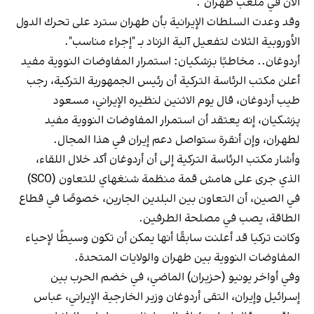
الآن في ملعب طهران".
وقد وعدت السلطات الإيرانية بأن طهران سترد على تحرك الدول
الأوروبية الثلاث لتفعيل آلية الزناد بـ "إجراء مناسب".
أردوغان.. مخاطبًا بزشکیان: استمرار المفاوضات النووية مفيد
أعلن مكتب الرئاسة التركية أن رئيس الجمهورية التركية، رجب
طيب أردوغان، قال يوم الاثنين لنظيره الإيراني، مسعود
پزشکیان، إنه يعتقد أن استمرار المفاوضات النووية مفيد
لطهران، وإن أنقرة ستواصل دعم إيران في هذا المجال.
وأشار مكتب الرئاسة التركية إلى أن أردوغان أكد خلال اللقاء،
الذي جرى على هامش قمة منظمة شنغهاي للتعاون (SCO)
في الصين، أن التعاون بين البلدين الجارين، خصوصًا في قطاع
الطاقة، يصب في مصلحة الطرفين.
وكانت تركيا قد أعلنت سابقًا أنها يمكن أن تكون وسيطًا لإحياء
المفاوضات النووية بين طهران والولايات المتحدة.
وفي أواخر يونيو (حزيران) الماضي، في خضم الحرب بين
إسرائيل وإيران، التقى أردوغان وزير الخارجية الإيراني، عباس