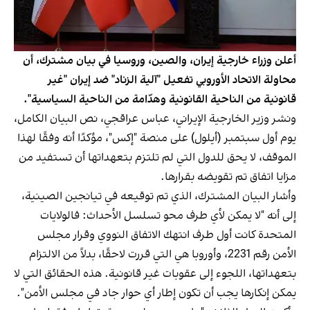
أعلن وزراء خارجية إيران، والصين، وروسيا في بيان مشترك، أن
محاولة الاتحاد الأوروبي تفعيل "آلية الزناد" ضد إيران "غير
قانونية من الناحية القانونية وهدّامة من الناحية السياسية".
ونشر وزير الخارجية الإيراني، عباس عراقجي، نص البيان الكامل،
يوم أول سبتمبر (أيلول) على منصة "إكس"، مؤكدًا أنه وفقًا لهذا
الموقف، لا يحق للدول التي لم تلتزم بتعهداتها أن تستفيد من
مزايا اتفاق تم تقويضه بقرارها.
وأشار البيان المشترك، الذي تم توقيعه في تيانجين الصينية،
إلى أنه "لا يمكن لأي طرف محو تسلسل الأحداث: فالولايات
المتحدة كانت أول طرف انتهك الاتفاق النووي وقرار مجلس
الأمن رقم 2231، وأوروبا هي التي قررت لاحقًا، بدلاً من الالتزام
بتعهداتها، اللجوء إلى عقوبات غير قانونية. هذه الحقائق التي لا
يمكن إنكارها يجب أن تكون إطار أي حوار جاد في مجلس الأمن".