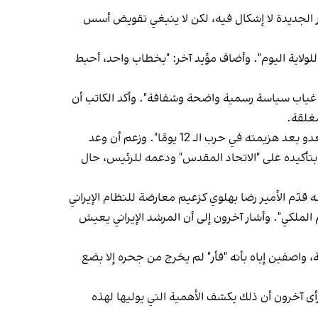
ر الجديدة لا إشكال فيه، لكن لا ينبغي تقويض أسس
ي، تحولوا فجأة إلى موالين للولاية اليوم". وأضاف مؤيد آخر: "بخطاب واحد، أحبط
بل غياب سياسة رسمية واضحة وشفافة". وأكد الكاتب أن
مغلقة.
وفي المقابل، رأت صحيفة "كيهان"، في مقال كتبه محمد إيماني، أن خطاب خامنئي مثّل "إفشال المرحلة الثانية من عملية العدو بعد هزيمته في حرب الـ 12 يومًا". وزعم أن وعد
ب أن خامنئي، بتأكيده على "الاتحاد المقدس" ودعمه للرئيس، حال
ّم الأمير رضا بهلوي كزعيم معارضة للنظام الإيراني
 الملكي". وأشار آخرون إلى أن المرشد الإيراني يعيش
اصفين إياه بأنه "فأر" لم يخرج من جحره إلا بضع
ى آخرون أن ذلك يكشف الأهمية التي يوليها لهذه