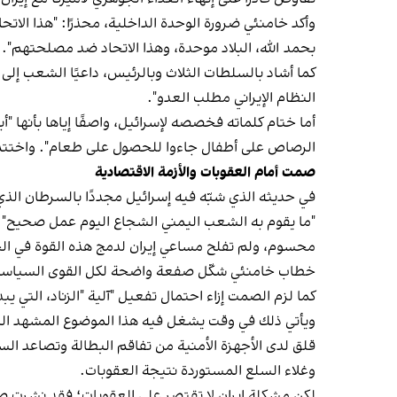
وأكد خامنئي ضرورة الوحدة الداخلية، محذرًا: "هذا الا
بحمد الله، البلاد موحدة، وهذا الاتحاد ضد مصلحتهم". مع
كما أشاد بالسلطات الثلاث وبالرئيس، داعيًا الشعب إل
النظام الإيراني مطلب العدو".
أما ختام كلماته فخصصه لإسرائيل، واصفًا إياها بأنها "أ
الرصاص على أطفال جاءوا للحصول على طعام". واختتم قائ
صمت أمام العقوبات والأزمة الاقتصادية
في حديثه الذي شبّه فيه إسرائيل مجددًا بالسرطان الذي
"ما يقوم به الشعب اليمني الشجاع اليوم عمل صحيح". 
محسوم، ولم تفلح مساعي إيران لدمج هذه القوة في ال
خطاب خامنئي شكّل صفعة واضحة لكل القوى السياسية الس
كما لزم الصمت إزاء احتمال تفعيل "آلية "الزناد، التي يبد
ويأتي ذلك في وقت يشغل فيه هذا الموضوع المشهد السي
قلق لدى الأجهزة الأمنية من تفاقم البطالة وتصاعد السخط
وغلاء السلع المستوردة نتيجة العقوبات.
لكن مشكلة إيران لا تقتصر على العقوبات؛ فقد نشرت صحي