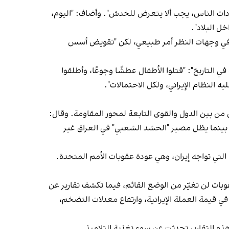
رادات الناس، يجب ألا يتعرض للخدش". وأضاف: "اليوم،
ل البلاد".
اف في وجهات النظر أمر طبيعي، لكن "تقويض أسس
ي التاريخ": "قتلوا الأطفال عطشًا وجوعًا، وأطلقوا
النظام الإيراني، ولكل الاحتمالات".
من بين الدول والقوى التابعة لمحور المقاومة. وقال:
 بينما يظل مصير "الحشد الشعبي" في العراق غير
تي تواجه إيران، وهي عودة عقوبات الأمم المتحدة.
ت لن تغيّر من الوضع القائم، فيما تكشف تقارير عن
في قيمة العملة الإيرانية، وارتفاع معدلات التضخم،
ذه التقارير تحدثت عن سوء تغذية التلاميذ