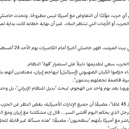
أي حرب، مؤكدًا أن التفاوض مع أميركا ليس مطروحًا. وتحدث خامنئي 
الحرب، أو الأزمات التي تنتظر البلاد. غير أن نهاية خطابه كانت بداية
 الحرب، سعى لتقديمها دليلاً على استمرار "قوة" النظام.
ماضي قال: "الأعداء حرّضوا الكيان الصهيوني (إسرائيل) ليهاجم إيران، معتقدين أن
ضربة قاصمة تجعلهم يندمون".
وروبا بعد يوم واحد من الهجوم، لبحث "بديل للنظام الإيراني"، بل وحددو
كما وصف عداء واشنطن للنظام الإيراني بأنه "متجذر منذ 45 عامًا"، مضيفًا أن جميع الإدارات الأمي
لرجل الذي يحكم اليوم أفشى السر... قال إن مشكلتنا مع إيران ومع الشعب
باشر مع أميركا بأنهم "سطحيون"، مضيفًا: "هذه مسألة غير قابلة للح
، ولن يكون".