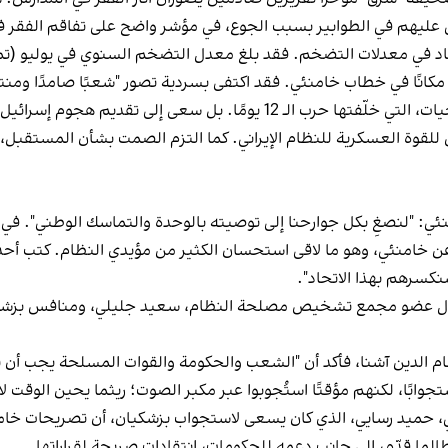
 عليهم في الطوابير بسبب الجوع، في مؤشر واضح على تفاقم الفقر 
كانًا في خطاب خامنئي. فقد اكتفى بسردية تصور "شعبًا صامدًا ومنتصرً
ولم يشر المرشد الإيراني في كلماته إلى الخسائر والتضحيات، التي خلّفتها حرب ا
 للقوة العسكرية للنظام الإيراني. كما التزم الصمت بشأن المستقبل، 
ئي: "لنصغِ بكل جوارحنا إلى توصيته بالوحدة والتماسك الوطني". ف
ت عن خامنئي، وهو ما لاقى استحسان الكثير من مؤيدي النظام. كتب أ
سنكسرهم بهذا الاتحاد".
ال عضو مجمع تشخيص مصلحة النظام، سعيد جليلي، ومنافس بزشكيان ف
حسام الدين آشنا، فأكد أن "الشعب والحكومة والقوات المسلحة يجب أن ي
ستجوابًا، لكنهم مؤقتًا استُجوبوا عبر مكبر الصوت؛ ريثما يحين الوقت لاح
ني، حميد رسايي، الذي كان يسعى لاستجواب بزشكيان، أن تصريحات خامنئ
 لطالما قدّم، إلى جانب دعمه للحكومات، انتقادات صريحة لقراراتها.