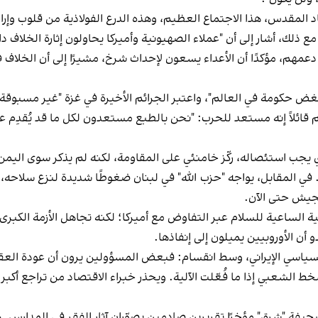
تحاد المقدس، هذا الاجتماع العظيم، وهذه الدرع الفولاذية من قلوب وإ
 ذلك، أشار إلى أن "عملاء الصهيونية وأميركا يحاولون إثارة الخلاف داخ
ى دعمهم، مؤكدًا أن الأعداء يسعون لإحداث شرخ، مشيرًا إلى أن الخل
بغض حكومة في العالم"، واعتبر الجرائم الأخيرة في غزة "غير مسبوقة ف
لاً إنه مستعد للحرب: "نحن بالطبع مستعدون لكل ما قد يُقدِم عليه 
 يجب استئصاله، ركّز خامنئي على المقاومة، لكنه لم يذكر سوى اليمن 
في المقابل، يواجه "حزب الله" في لبنان ضغوطًا شديدة لنزع سلاحه،
جيش حتى الآن.
اعية للسلام عبر التفاوض مع أميركا؛ لكنه تجاهل الأزمة الكبرى ال
و أن الأوروبيين يميلون إلى إنفاذها.
اسي الإيراني، وسط انقسام: فبعض المسؤولين يرون أن عودة العقوبا
 الشعبي إذا ما فُعّلت الآلية. ويحذر خبراء الاقتصاد من تراجع أكبر 
فة "شرق" مؤخرًا تقريرين صادمين يصوّران آثار الفقر في المدارس. ه