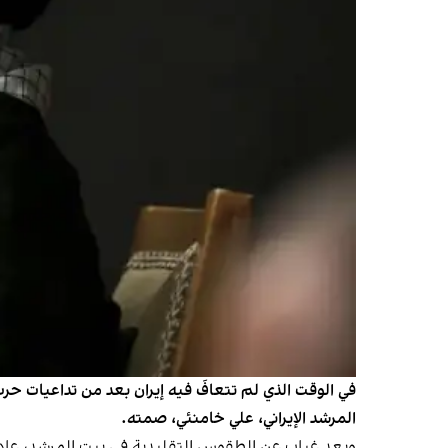
المرشد الإيراني، علي خامنئي، صمته.
وبعد غياب عن الطقوس التقليدية في بيت المرشد، عاد خ