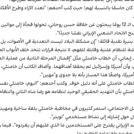
 كان حاسمًا بالنسبة لهم؛ حيث كتب أحدهم: "تعدد الآراء وطرح الأفكا
وغرّد آخر: "من معجزات المرشد أن الذين كانوا خلال حرب الـ 12 يومًا يبحثون عن خلافة حسن روحان
 الاتحاد الشعبي الإيراني نفسًا جديدًا".
ت بنبرة نقدية قائلة: "إن مشكلة البلاد ليست التعددية في الأصوات، 
ة للنظام علنية وقابلة للفهم، لا نتيجة قرارات تتخذ خلف الأبواب ال
يران في 72 ساعة انتهى بالفشل، وأن أميركا وإسرائيل لم يحققا أهدافهما. وأضاف الكات
ركا، واصفًا هذا المسار بأنه بلا جدوى و"مهين".
طاب خامنئي على أنه دليل خوف. وكتب أحدهم: "اليوم، خامنئي نفسه قد
امنئي بأن التهديد الحقيقي الوحيد لنظامه هو رضا شاه الثاني والنظام
 الاجتماعي، استمر كثيرون في مخاطبة خامنئي بلغة ساخرة ومهينة، و
جدل حول إشارته إلى نشاط مستخدمي "تويتر".
الإيراني يقترح على المستخدمين ما الذي عليهم أن يغردوه". فيما رأ
 حضوره واهتمامه الواضح بها.