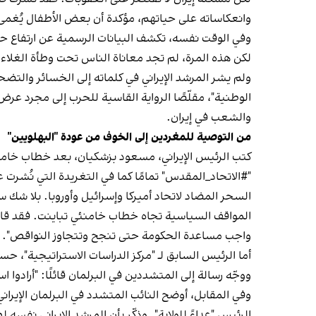
وانعكاساته على حياتهم، مؤكدة أن بعض الأطفال يُغمى
لكن هذه المرة، لم تجد معاناة الناس تحت وطأة الغلاء م
الوطنية"، مقلّصًا الرواية القاسية للحرب إلى مجرد عرض
والشعب في إيران.
من التوصية للمغردين إلى الخوف من عودة "البهلويين"
كتب الرئيس الإيراني، مسعود بزشكيان، بعد خطاب خامن
"#الاتحاد_المقدس" تمامًا كما في التغريدة التي نُشر
السحر المضاد لاتحاد أميركا وإسرائيل وأوروبا. بلا شك 
المواقف السياسية تجاه خطاب خامنئي تباينت. فقد ق
واجب مساعدة الحكومة حتى تنجح وتتجاوز النواقص".
أما الرئيس السابق لـ "مركز الدراسات الاستراتيجية"، 
ووجّه رسالة إلى المتشددين في البرلمان قائلًا: "أرادوا ا
وفي المقابل، أوضح النائب المتشدد في البرلمان الإيرا
الرئيس "عداءً للولاية". وذكّر بأن المرشد الإيراني نفسه