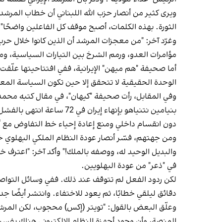
ويرى كثير من أنصار حزب الله اللبناني أن خطاب المرشد
الثورة. بهذه الكلمات، أصبح موقف كل الفاعلين واضحًا".
مؤامرات العدو، ورمم الشرخ بين التيارات السياسية، ومنح
أما صحيفة "هم ‌ميهن" الإيرانية، ففي افتتاحيتها علّق
الوحدة الحقيقية لا تتحقق إلا حين تكون السياسة المعلن
بنيامين نتنياهو بإنهاء إ
دون انقسام داخلي ومنع إعادة إحياء خط التفاوض مع أمي
ومن جهتهم، فسّر أنصار عودة النظام الملكي البهلوي خ
والبديل الوحيد له، ووصفه بالملك!" وأكد آخر: "اعترف خ
في "ذعر" من عودة البهلويين.
لكن ردود الفعل لم تتوقف عند ذلك. ففي وسائل التواصل
دقائق ليلقي خطابًا، ثم يعود للاختفاء. وانتشر أيضًا 
وعلّق البعض بالقول: "تويتر (إكس) محجوب، لكن المرشد 
المنصة، وأن وجود أجهزة النظام الإلكتروني هناك يفسر