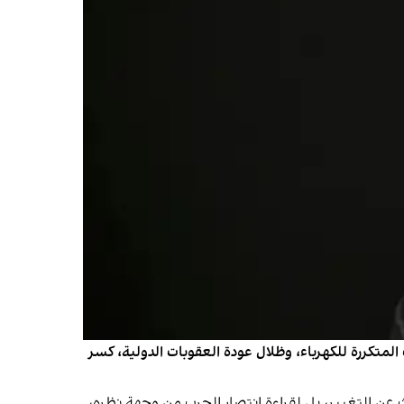
لمجتمع التضخم، والانقطاعات المتكررة للكهرباء، وظلال عودة العقوبات الدولية، كسر
عن التغيير، بل لقراءة انتصار الحرب من وجهة نظره،