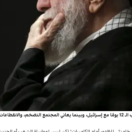
في الوقت الذي لم تتعافَ فيه إيران بعد من تداعيات حرب الـ 12 يومًا مع إسرائيل، وبينما يعاني ا
امنئي للظهور أمام الكاميرات؛ لكن ليس لمواساة الشعب أو الحديث 