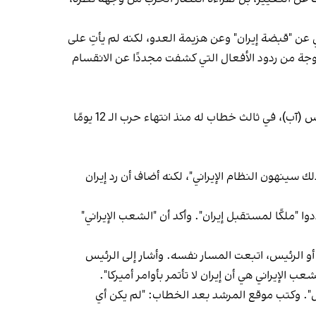
عن "قبضة إيران" وعن هزيمة العدو، لكنه لم يأتِ على
 لموجة من ردود الأفعال التي كشفت مجددًا عن الانقسام
بعد أيام من الصمت والغياب عن الطقوس التقليدية في بيت المرشد، ظهر خامنئي أخيرًا أمام الكاميرات يوم الأحد 24 أغسطس (آب)، في ثالث خطاب له منذ انتهاء حرب الـ 12 يومًا
هم بذلك سينهون النظام الإيراني"، لكنه أضاف أن رد إيران
ا "ملكًا لمستقبل إيران". وأكد أن "الشعب الإيراني"
ركية، بغض النظر عن الحزب أو الرئيس، اتبعت المسار نفسه. وأشار إلى الرئيس
 الإيراني هي أن إيران لا تأتمر بأوامر أميركا".
ل". وكتب موقع المرشد بعد الخطاب: "لم يكن أي