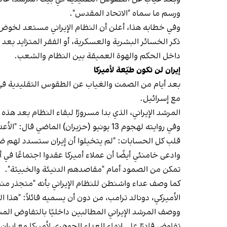
ورسم ما سماه "الاتحاد المقدس".
وفي خطابه هذا، أعلن أن النظام الإيراني مستعد لخوض 
ذكر الخسائر البشرية والعسكرية، أو الفقر المتزايد بعد 
داخل الحكم والهوة العميقة بين النظام والشعب.
إيران لن تكون طيّعة لأميركا
مع إسرائيل.
المرشد الإيراني، الذي بدا مسرورًا لبقاء النظام بعد هذه
وفي روايته لهجوم 13 يونيو (حزيران) ال
قلب كل الحسابات: "لم يتخيلوا أن إيران ستسدد لهم 
وادعى خامنئي أيضًا أن عملاء أميركا عقدوا اجتماعًا في أ
تمكن من الصمود أمام "مقاصدهم الدنيئة والخبيثة".
الأميركي، دونالد ترامب، من دون أن يسميه قائلاً: "هذا ا
ووصف المرشد الإيراني المطالبين داخليًا بالتفاوض الم
تفاوض قادرًا على إنهاء العداء الجوهري لأميركا مع إيران