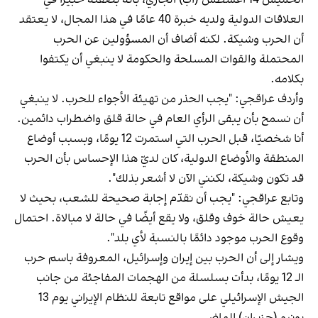
العلاقات الدولية ولديه خبرة 40 عامًا في هذا المجال، لا يعتقد
أن الحرب وشيكة. لكنه أضاف أن المسؤولين عن الحرب
المحتملة والقوات المسلحة والحكومة لا ينبغي أن يكتفوا
بكلامه.
وأردف عراقجي: "يجب الحذر من تهيئة الأجواء للحرب. لا ينبغي
أن نسمح بأن يبقى الرأي العام في حالة قلق واضطراب دائمين.
أنا شخصيًا، قبل الحرب التي استمرت 12 يومًا، وبسبب أوضاع
المنطقة والأوضاع الدولية، كان لديّ هذا الإحساس بأن الحرب
قد تكون وشيكة، لكنني الآن لا أشعر بذلك".
وتابع عراقجي: "يجب أن نقدّم إجابة صحيحة للشعب، بحيث لا
يعيش حالة خوف وقلق، ولا يقع أيضًا في حالة لا مبالاة. احتمال
وقوع الحرب موجود دائمًا بالنسبة لأي بلد".
ويشار إلى أن الحرب بين إيران وإسرائيل، المعروفة باسم حرب
الـ 12 يومًا، بدأت بسلسلة من الهجمات المفاجئة من جانب
الجيش الإسرائيلي على مواقع تابعة للنظام الإيراني يوم 13
يونيو (حزيران) الماضي.