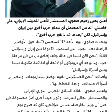
أعلن يحيى رحيم صفوي، المستشار الأعلى للمرشد الإيراني، علي
خامنئي، أنه من المحتمل أن تندلع حرب أخرى بين إيران
وإسرائيل، لكن "بعدها قد لا تقع حرب أخرى".
وتحدث صفوي، يوم الأحد 17 أغسطس (آب)، حول الأوضاع
الراهنة بعد الحرب التي استمرت 12 يومًا بين إيران وإسرائيل،
قائلاً: "نحن الآن لسنا في حالة وقف إطلاق نار، بل في مرحلة
حرب، ولا يوجد أي بروتوكول أو لائحة أو اتفاقية مكتوبة بيننا
وبين أميركا وإسرائيل".
وأضاف: "نحن العسكريين نقوم بوضع سيناريوهات، وننظر إلى
أسوأ الاحتمالات، ونعدّ الخطط لها".
واعتبر صفوي، القائد السابق للحرس الثوري الإيراني
والمستشار الحالي للمرشد، وقوع حرب أخرى أمرًا محسومًا، في
حين أن وزير الخارجية، عباس عراقجي، كان قد صرّح يوم
الخميس 14 أغسطس (آب) الجاري، بأنه بصفته خبيرًا في