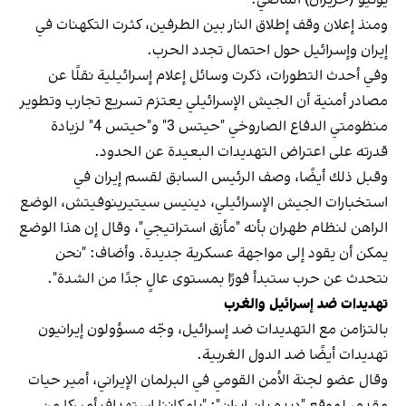
ومنذ إعلان وقف إطلاق النار بين الطرفين، كثرت التكهنات في
إيران وإسرائيل حول احتمال تجدد الحرب.
وفي أحدث التطورات، ذكرت وسائل إعلام إسرائيلية نقلًا عن
مصادر أمنية أن الجيش الإسرائيلي يعتزم تسريع تجارب وتطوير
منظومتي الدفاع الصاروخي "حيتس 3" و"حيتس 4" لزيادة
قدرته على اعتراض التهديدات البعيدة عن الحدود.
وقبل ذلك أيضًا، وصف الرئيس السابق لقسم إيران في
استخبارات الجيش الإسرائيلي، دينيس سيتيرينوفيتش، الوضع
الراهن لنظام طهران بأنه "مأزق استراتيجي"، وقال إن هذا الوضع
يمكن أن يقود إلى مواجهة عسكرية جديدة. وأضاف: "نحن
نتحدث عن حرب ستبدأ فورًا بمستوى عالٍ جدًا من الشدة".
تهديدات ضد إسرائيل والغرب
بالتزامن مع التهديدات ضد إسرائيل، وجّه مسؤولون إيرانيون
تهديدات أيضًا ضد الدول الغربية.
وقال عضو لجنة الأمن القومي في البرلمان الإيراني، أمير حيات
مقدم، لموقع "ديده ‌بان إيران": "بإمكاننا استهداف أميركا من