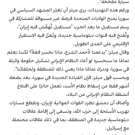
سيارة مفخّخة".
ورغم هذه التهديدات، يرى ميلز أن تغيّر المشهد السياسي في
سوريا يمنح الولايات المتحدة فرصة غير مسبوقة للمشاركة في
رسم مستقبل ما بعد الحرب "مستقبل تُهمَّش فيه إيران"،
وتُفتح فيه قنوات دبلوماسية جديدة، ويُعزّز فيه الاستقرار
الإقليمي على المدى الطويل.
وقال ميلز: "بدعمنا لأحمد الشرع، ماذا نخسر فعلاً؟ لكننا نعلم
تمامًا ما سنخسره لو أعاد النظام الإيراني تشكيل حكومة وكيلة
في سوريا، وندرك تمامًا ماذا يعني ذلك للمنطقة ولحلفائنا".
وبحسب قول ميلز، فإن القيادة الجديدة في سوريا، بعد بضعة
أشهر فقط من إسقاط نظام الأسد، تعمل حاليًا على اقتلاع
أنشطة النظام الإيراني من البلاد.
وأضاف أن دمشق تطرد القوات الموالية لإيران، وتقطع مسارات
تهريب الأسلحة إلى حزب الله، وتسعى إلى إقامة علاقات
دبلوماسية جديدة في المنطقة، بما في ذلك علاقات محتملة
مع إسرائيل.