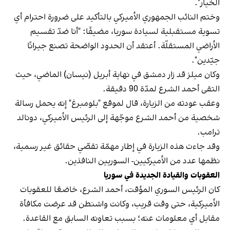
الخيار".
وختم النائب الجمهوري الأميركي بالتأكيد على ضرورة احترام أي
تسوية مستقبلية لسيادة سوريا، مضيفًا: "أنا ضدّ تقسيم
الأراضي المستقلّة. أعتقد أن الحدود الواضحة تصنع جيرانًا
جيّدين".
وكان ميلز قد زار دمشق في نهاية أبريل (نيسان) الماضي، حيث
التقى أحمد الشرع لمدّة 90 دقيقة.
وعقب عودته من الزيارة، قال لموقع "بلومبرغ" إنه يحمل رسالة
شخصية من أحمد الشرع موجّهة إلى الرئيس الأميركي، دونالد
ترامب.
وقد جاءت هذه الزيارة في إطار مهمّة تقصّي حقائق غير رسمية،
نظمها عدد من الأميركيين- السوريين النافذين.
العقوبات والقيادة الجديدة في سوريا
كان الرئيس السوري المؤقت، أحمد الشرع، خاضعًا للعقوبات
الأميركية، حتى وقت قريب، وكانت واشنطن قد عرضت مكافأة
مقابل أي معلومات عنه؛ بسبب تعاونه السابق مع القاعدة.