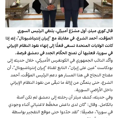
قال كوري ميلز، أول مشرّع أميركي، يلتقي الرئيس السوري
المؤقت، أحمد الشرع، في مقابلة مع "إيران إنترناشيونال"، إنه إذا
كانت الولايات المتحدة تسعى فعلًا إلى إنهاء نفوذ النظام الإيراني
في سوريا، فعليها أن تمنح الحكّام الجدد في دمشق فرصة.
وأكّد النائب الجمهوري في الكونغرس الأميركي، خلال حديثه إلى
بودكاست "عين على إيران"، التابع لقناة "إيران إنترناشيونال"، أن
مفتاح النجاح في هذا المسار هو دعم الرئيس المؤقّت، أحمد
الشرع، حتى يتمكّن من إزالة ما تبقّى من نفوذ النظام الإيراني
داخل الأراضي السورية.
وفي حديثه، كشف ميلز أن رحلته إلى دمشق لم تكن آمنة
بالكامل. وقال: "كان لدى داعش مخطّط لاغتيالي أثناء وجودي
في سوريا"، مضيفًا: "لقد حدّدوا حتى موقع التفجير بواسطة