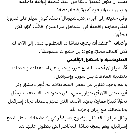
يجب أن يكون تغييرًا نابعًا من استراتيجية إيرانية داخلية،
وليس استراتيجية أميركية مفروضة".
وفي حديثه إلى "إيران إنترناشيونال"، شدّد كوري ميلز على ضرورة
تبنّي مقاربة واقعية في التعامل مع الشرع، قائلًا: "ثق، لكن
تحقّق".
وأضاف: "أعتقد أنه يعرف تمامًا ما المطلوب منه. إلى الآن، لم
تكن أفعاله مجرّد وعود؛ بل خطوات ملموسة".
الدبلوماسية والاستقرار الإقليمي
أكّد ميلز أن أحمد الشرع عبّر، وبحذر، عن استعداده واهتمامه
بتطبيع العلاقات بين سوريا وإسرائيل.
ورغم وجود تقارير عن بعض المحادثات، لم تُجرِ دمشق وتل
أبيب حتى الآن أي حوار رسمي، لكن مجرّد هذا الاستعداد يمثّل
تحوّلاً كبيرًا مقارنة بعهد الأسد، الذي تميّز بالعداء تجاه إسرائيل
وبالتحالف مع إيران وحزب الله.
وقال ميلز: "لقد قال بوضوح إنه يفكّر في إقامة علاقات طيبة مع
إسرائيل، وهو يعرف تمامًا المخاطر التي ينطوي عليها هذا