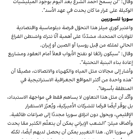
وقال: "لن يسمح أحمد الشرع بعد اليوم بوجود الميليشيات
الوكيلة على غرار ما كان يحدث في عهد الأسد".
سوريا للسوريين
واعتبر كوري ميلز هذا التحوّل فرصة دبلوماسية واقتصادية
للولايات المتحدة، مشدّدًا على أهمية ألّا تترك واشنطن الفراغ
الحالي لملئه من قِبل روسيا أو الصين أو إيران.
وقال: "سيكون رائعًا لو نفتح الأبواب فعلاً أمام العقود ومشاريع
إعادة بناء البنية التحتية".
وأشار إلى مجالات مثل المياه والكهرباء والاتصالات، مضيفًا أن
"هذه واحدة من أكثر المواقع الجغرافية الاستراتيجية في
المنطقة بأسرها".
وأكّد أن مثل هذا التعاون لا يساهم فقط في مواجهة الاستبداد،
بل يوفّر أيضًا فرصًا للشركات الأميركية، ويُعزّز الاستقرار
الإقليمي، ويحول دون انزلاق سوريا مجددًا إلى صراعات طائفية.
وأضاف ميلز: "الشعب الإيراني يمكن أن يتعلّم الكثير ممّا يحدث
في سوريا الآن. هذا التغيير يمكن أن يحصل لديهم أيضًا، لكنّه