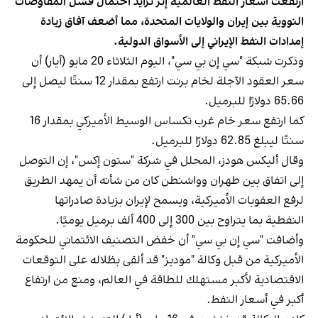
ارتفعت أسعار النفط العالمية إثر تزايد احتمال فشل المفاوضات
النووية بين إيران والولايات المتحدة، مما أضعف آفاق زيادة
إمدادات النفط الإيراني إلى الأسواق الدولية.
وذكرت شبكة "سي إن بي سي"، اليوم الثلاثاء 20 مايو (أيار) أن
سعر العقود الآجلة لخام برنت ارتفع بمقدار 12 سنتًا ليصل إلى
65.66 دولارًا للبرميل.
كما ارتفع سعر خام غرب تكساس الوسيط الأميركي بمقدار 16
سنتًا ليبلغ 62.85 دولارًا للبرميل.
وقال أليكس هودز، المحلل في شركة "ستون إكس"، إن التوصل
إلى اتفاق بين طهران وواشنطن كان من شأنه أن يمهد الطريق
لرفع العقوبات الأميركية، ويسمح لإيران بزيادة صادراتها
النفطية بما يتراوح بين 300 إلى 400 ألف برميل يوميًا.
وأضافت "سي إن بي سي" أن خفض التصنيف الائتماني للحكومة
الأميركية من قبل وكالة "موديز" قد ألقى بظلاله على التوقعات
الاقتصادية لأكبر مستهلك للطاقة في العالم، ومنع من ارتفاع
أكبر في أسعار النفط.