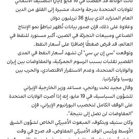
كانت الوكالة قد خفضت في 16 مايو (أيار) التصنيف الائتماني
للولايات المتحدة بدرجة واحدة، مشيرة إلى القلق من الدين
العام المتزايد الذي يبلغ 36 تريليون دولار.
وعلاوة على ذلك، فإن صدور بيانات تُظهر تباطؤ نمو الإنتاج
الصناعي ومبيعات التجزئة في الصين، أكبر مستورد للنفط في
العالم، قد فرض ضغطًا إضافيًا على أسعار النفط.
وتوقعت "سي إن بي سي" أن تشهد أسعار النفط في المدى
القصير تقلبات بسبب الرسوم الجمركية، والمفاوضات بين إيران
والولايات المتحدة، وعدم الاستقرار الاقتصادي، والحرب بين
روسيا وأوكرانيا.
وقال مجيد تخت روانجي، مساعد وزير الخارجية الإيراني
للشؤون السياسية، في 19 مايو، إنه إذا أصرت الولايات المتحدة
على الوقف الكامل لتخصيب اليورانيوم الإيراني، فإن
"المفاوضات لن تصل إلى نتيجة".
وكان ستيف ويتكوف، المبعوث الأميركي الخاص لشؤون الشرق
الأوسط ورئيس الوفد الأميركي المفاوض، قد صرح في وقت