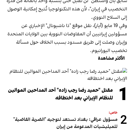
سابق بأن واشنطن "لن تقبل حتى بنسبة واحد بالمائة من قدرة
التخصيب في إيران"، لأن هذه التكنولوجيا تُتيح إمكانية الوصول
إلى السلاح النووي.
وفي 19 مايو (أيار)، نقل موقع "ذا ناشيونال" الإخباري عن
مسؤولين إيرانيين أن المفاوضات النووية بين الولايات المتحدة
وإيران وصلت إلى طريق مسدود بسبب الخلاف حول مسألة
تخصيب اليورانيوم.
الأكثر مشاهدة
1
مقتل "حميد رضا رجب زاده" أحد المداحين الموالين
للنظام الإيراني بعد اختطافه
خاص:
2
مسؤول عراقي: بغداد تستعد لتوجيه "الضربة القاضية"
للميليشيات المدعومة من إيران