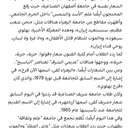
الشعار نفسه في جامعة أصفهان الصناعية، حيث رفع
المحتجون أيضًا علم "الأسد والشمس" داخل الحرم الجامعي.
وأظهرت مقاطع من جامعة الزهراء هتافات مثل: «نحن شعب
عظيم، سنستعيد إيران»، و«هذه المعركة الأخيرة، بهلوي
سيعود»، و«الموت للنظام قاتل الأطفال»، و«لا غزة ولا لبنان،
روحي فداء إيران».
كما ردد الطلاب أمام كلية الفنون شعار «قولوا: حرية، حرية،
حرية»، ووجهوا هتافات "عديمي الشرف" لعناصر "الباسيج".
ومن بين الشعارات أيضًا: «الزهراء كفى، اسمها الآن فرح»، في
إشارة إلى الاسم السابق للجامعة قبل ثورة 1979، والذي كان
«فرح بهلوي».
وكان طلاب جامعة شريف الصناعية قد رددوا في اليوم السابق
شعار «شريف كفى، اسمها آريامهر»، في إشارة إلى الاسم القديم
للجامعة عند تأسيسها عام 1965.
وفي هذا اليوم أيضًا، نُظم تجمع في جامعة "علم وثقافة"
بطهران، حيث ردد الطلاب شعارات مثل "عاش الملك" و«الموت