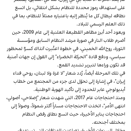
على استهداف رموز محددة للنظام بشكل انتقائي، بل اتسع
نطاقه ليطال كل ما يُنظر إليه باعتباره ممثلاً للنظام، بما في
ذلك العلم الرسمي للبلاد.
ويعود أحد أبرز مظاهر القطيعة العلنية إلى عام 2009، حين
أضرم طلاب النار في صورة مرشد النظام السابق ومؤسسة
الثورة، روح‌الله الخميني، في خطوة اعتُبرت آنذاك كسرًا لمحظور
سياسي، ودفع قادة "الحركة الخضراء" إلى القول إن جهات أمنية
قد تكون وراءها لتبرير تشديد القمع.
في تلك المرحلة أيضاً، رُدد شعار "لا غزة ولا لبنان، روحي فداء
إيران"، في إشارة إلى تحوّل لدى جزء من المجتمع من خطاب
أيديولوجي عابر للحدود إلى تأكيد الهوية الوطنية.
ومنذ احتجاجات عام 2017، التي شهدت شعار "إصلاحي، أصولي،
انتهى الأمر"، اتخذت الاحتجاجات مساراً أكثر شمولاً، وصولاً إلى
احتجاجات يناير الأخيرة، حيث اتسع نطاق رفض النظام
بمختلف أجنحته.
وخلال السنوات الأخيرة، تصاعدت الهتافات التي تستهدف