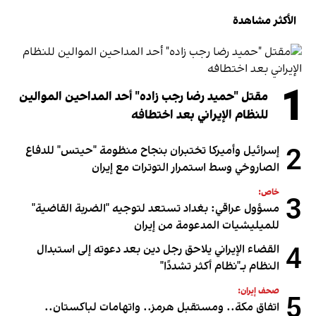
الأكثر مشاهدة
1
مقتل "حميد رضا رجب زاده" أحد المداحين الموالين
للنظام الإيراني بعد اختطافه
2
إسرائيل وأميركا تختبران بنجاح منظومة "حيتس" للدفاع
الصاروخي وسط استمرار التوترات مع إيران
خاص:
3
مسؤول عراقي: بغداد تستعد لتوجيه "الضربة القاضية"
للميليشيات المدعومة من إيران
4
القضاء الإيراني يلاحق رجل دين بعد دعوته إلى استبدال
النظام بـ"نظام أكثر تشددًا"
صحف إيران:
5
اتفاق مكة.. ومستقبل هرمز.. واتهامات لباكستان..