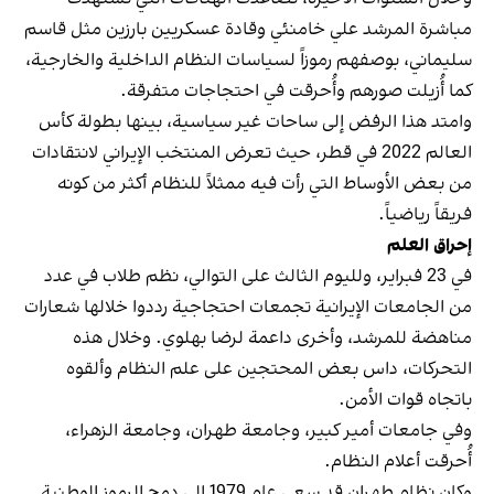
مباشرة المرشد علي خامنئي وقادة عسكريين بارزين مثل قاسم
سليماني، بوصفهم رموزاً لسياسات النظام الداخلية والخارجية،
كما أُزيلت صورهم وأُحرقت في احتجاجات متفرقة.
وامتد هذا الرفض إلى ساحات غير سياسية، بينها بطولة كأس
العالم 2022 في قطر، حيث تعرض المنتخب الإيراني لانتقادات
من بعض الأوساط التي رأت فيه ممثلاً للنظام أكثر من كونه
فريقاً رياضياً.
إحراق العلم
في 23 فبراير، ولليوم الثالث على التوالي، نظم طلاب في عدد
من الجامعات الإيرانية تجمعات احتجاجية رددوا خلالها شعارات
مناهضة للمرشد، وأخرى داعمة لرضا بهلوي. وخلال هذه
التحركات، داس بعض المحتجين على علم النظام وألقوه
باتجاه قوات الأمن.
وفي جامعات أمير كبير، وجامعة طهران، وجامعة الزهراء،
أُحرقت أعلام النظام.
وكان نظام طهران قد سعى عام 1979 إلى دمج الرموز الوطنية