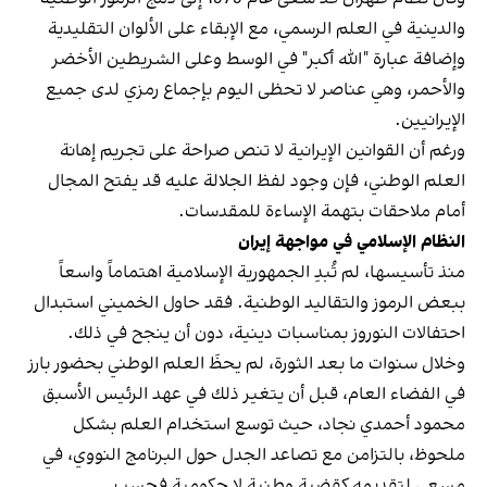
والدينية في العلم الرسمي، مع الإبقاء على الألوان التقليدية
وإضافة عبارة "الله أكبر" في الوسط وعلى الشريطين الأخضر
والأحمر، وهي عناصر لا تحظى اليوم بإجماع رمزي لدى جميع
الإيرانيين.
ورغم أن القوانين الإيرانية لا تنص صراحة على تجريم إهانة
العلم الوطني، فإن وجود لفظ الجلالة عليه قد يفتح المجال
أمام ملاحقات بتهمة الإساءة للمقدسات.
النظام الإسلامي في مواجهة إيران
منذ تأسيسها، لم تُبدِ الجمهورية الإسلامية اهتماماً واسعاً
ببعض الرموز والتقاليد الوطنية. فقد حاول الخميني استبدال
احتفالات النوروز بمناسبات دينية، دون أن ينجح في ذلك.
وخلال سنوات ما بعد الثورة، لم يحظَ العلم الوطني بحضور بارز
في الفضاء العام، قبل أن يتغير ذلك في عهد الرئيس الأسبق
محمود أحمدي‌ نجاد، حيث توسع استخدام العلم بشكل
ملحوظ، بالتزامن مع تصاعد الجدل حول البرنامج النووي، في
مسعى لتقديمه كقضية وطنية لا حكومية فحسب.