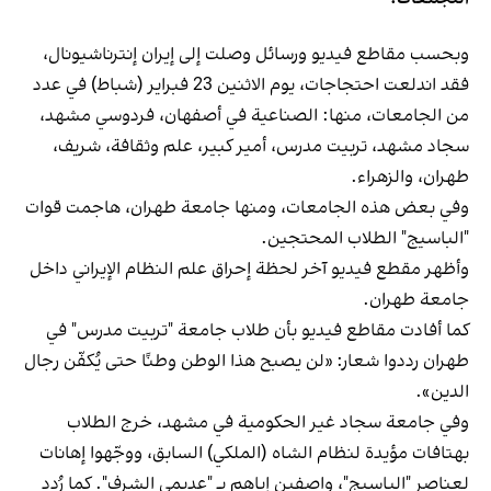
وبحسب مقاطع فيديو ورسائل وصلت إلى إيران إنترناشيونال،
فقد اندلعت احتجاجات، يوم الاثنين 23 فبراير (شباط) في عدد
من الجامعات، منها: الصناعية في أصفهان، فردوسي مشهد،
سجاد مشهد، تربيت مدرس، أمير كبير، علم وثقافة، شريف،
طهران، والزهراء.
وفي بعض هذه الجامعات، ومنها جامعة طهران، هاجمت قوات
"الباسيج" الطلاب المحتجين.
وأظهر مقطع فيديو آخر لحظة إحراق علم النظام الإيراني داخل
جامعة طهران.
كما أفادت مقاطع فيديو بأن طلاب جامعة "تربيت مدرس" في
طهران رددوا شعار: «لن يصبح هذا الوطن وطنًا حتى يُكفّن رجال
الدين».
وفي جامعة سجاد غير الحكومية في مشهد، خرج الطلاب
بهتافات مؤيدة لنظام الشاه (الملكي) السابق، ووجّهوا إهانات
لعناصر "الباسيج"، واصفين إياهم بـ "عديمي الشرف". كما رُدد