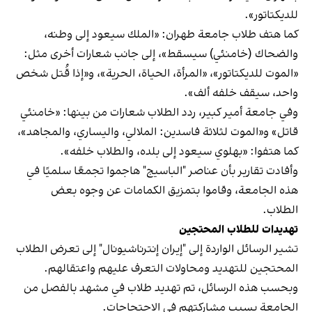
للديكتاتور».
كما هتف طلاب جامعة طهران: «الملك سيعود إلى وطنه،
والضحاك (خامنئي) سيسقط»، إلى جانب شعارات أخرى مثل:
«الموت للديكتاتور»، «المرأة، الحياة، الحرية»، و«إذا قُتل شخص
واحد، سيقف خلفه ألف».
وفي جامعة أمير كبير، ردد الطلاب شعارات من بينها: «خامنئي
قاتل» و«الموت لثلاثة فاسدين: الملالي، واليساري، والمجاهد»،
كما هتفوا: «بهلوي سيعود إلى بلده، والطلاب خلفه».
وأفادت تقارير بأن عناصر "الباسيج" هاجموا تجمعًا سلميًا في
هذه الجامعة، وقاموا بتمزيق الكمامات عن وجوه بعض
الطلاب.
تهديدات للطلاب المحتجين
تشير الرسائل الواردة إلى "إيران إنترناشيونال" إلى تعرض الطلاب
المحتجين للتهديد ومحاولات التعرف عليهم واعتقالهم.
وبحسب هذه الرسائل، تم تهديد طلاب في مشهد بالفصل من
الجامعة بسبب مشاركتهم في الاحتجاجات.