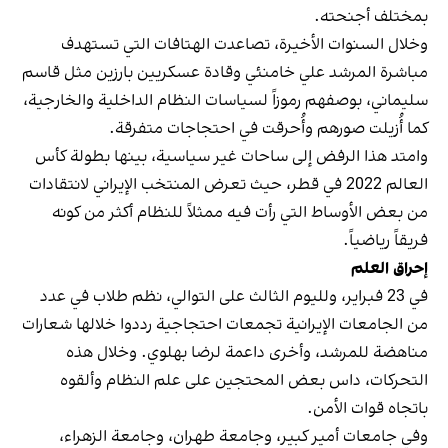
بمختلف أجنحته.
وخلال السنوات الأخيرة، تصاعدت الهتافات التي تستهدف
مباشرة المرشد علي خامنئي وقادة عسكريين بارزين مثل قاسم
سليماني، بوصفهم رموزاً لسياسات النظام الداخلية والخارجية،
كما أُزيلت صورهم وأُحرقت في احتجاجات متفرقة.
وامتد هذا الرفض إلى ساحات غير سياسية، بينها بطولة كأس
العالم 2022 في قطر، حيث تعرض المنتخب الإيراني لانتقادات
من بعض الأوساط التي رأت فيه ممثلاً للنظام أكثر من كونه
فريقاً رياضياً.
إحراق العلم
في 23 فبراير، ولليوم الثالث على التوالي، نظم طلاب في عدد
من الجامعات الإيرانية تجمعات احتجاجية رددوا خلالها شعارات
مناهضة للمرشد، وأخرى داعمة لرضا بهلوي. وخلال هذه
التحركات، داس بعض المحتجين على علم النظام وألقوه
باتجاه قوات الأمن.
وفي جامعات أمير كبير، وجامعة طهران، وجامعة الزهراء،