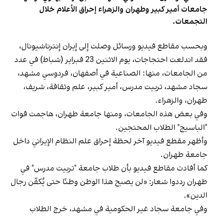
جامعات أمير كبير وطهران والزهراء إحراق الأعلام خلال
التجمعات.
وبحسب مقاطع فيديو ورسائل وصلت إلى إيران إنترناشيونال،
فقد اندلعت احتجاجات، يوم الاثنين 23 فبراير (شباط) في عدد
من الجامعات، منها: الصناعية في أصفهان، فردوسي مشهد،
سجاد مشهد، تربيت مدرس، أمير كبير، علم وثقافة، شريف،
طهران، والزهراء.
وفي بعض هذه الجامعات، ومنها جامعة طهران، هاجمت قوات
"الباسيج" الطلاب المحتجين.
وأظهر مقطع فيديو آخر لحظة إحراق علم النظام الإيراني داخل
جامعة طهران.
كما أفادت مقاطع فيديو بأن طلاب جامعة "تربيت مدرس" في
طهران رددوا شعار: «لن يصبح هذا الوطن وطنًا حتى يُكفّن رجال
الدين».
وفي جامعة سجاد غير الحكومية في مشهد، خرج الطلاب