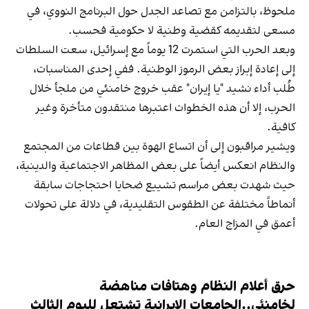
ملحوظ، بالتزامن مع تصاعد الجدل حول البرنامج النووي، في
مسعى لتقديمه كقضية وطنية لا حكومية فحسب.
وبعد الحرب التي استمرت 12 يوماً مع إسرائيل، سعت السلطات
إلى إعادة إبراز بعض الرموز الوطنية. ففي إحدى المناسبات،
طُلب أداء نشيد "يا إيران" عقب خروج خامنئي من ملجأ خلال
الحرب، إلا أن هذه الخطوات اعتبرها منتقدون متأخرة وغير
كافية.
ويشير مراقبون إلى أن اتساع الهوة بين قطاعات من المجتمع
والنظام انعكس أيضاً على بعض المظاهر الاجتماعية والدينية،
حيث شهدت بعض مراسم تشييع ضحايا احتجاجات سابقة
أنماطاً مختلفة عن الطقوس التقليدية، في دلالة على تحولات
أعمق في المزاج العام.
حرق أعلام النظام وهتافات مناهضة
لخامنئي..الجامعات الإيرانية تشتعل لليوم الثالث