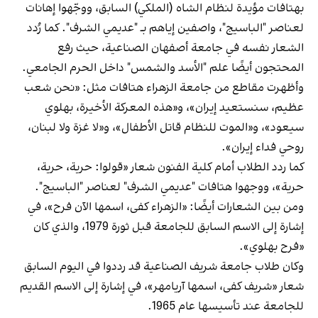
بهتافات مؤيدة لنظام الشاه (الملكي) السابق، ووجّهوا إهانات
لعناصر "الباسيج"، واصفين إياهم بـ "عديمي الشرف". كما رُدد
الشعار نفسه في جامعة أصفهان الصناعية، حيث رفع
المحتجون أيضًا علم "الأسد والشمس" داخل الحرم الجامعي.
وأظهرت مقاطع من جامعة الزهراء هتافات مثل: «نحن شعب
عظيم، سنستعيد إيران»، و«هذه المعركة الأخيرة، بهلوي
سيعود»، و«الموت للنظام قاتل الأطفال»، و«لا غزة ولا لبنان،
روحي فداء إيران».
كما ردد الطلاب أمام كلية الفنون شعار «قولوا: حرية، حرية،
حرية»، ووجهوا هتافات "عديمي الشرف" لعناصر "الباسيج".
ومن بين الشعارات أيضًا: «الزهراء كفى، اسمها الآن فرح»، في
إشارة إلى الاسم السابق للجامعة قبل ثورة 1979، والذي كان
«فرح بهلوي».
وكان طلاب جامعة شريف الصناعية قد رددوا في اليوم السابق
شعار «شريف كفى، اسمها آريامهر»، في إشارة إلى الاسم القديم
للجامعة عند تأسيسها عام 1965.