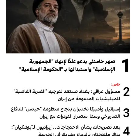
1
صهر خامنئي يدعو علنًا لإنهاء "الجمهورية
الإسلامية" واستبدالها بـ "الحكومة الإسلامية"
خاص:
2
مسؤول عراقي: بغداد تستعد لتوجيه "الضربة القاضية"
للميليشيات المدعومة من إيران
3
إسرائيل وأميركا تختبران بنجاح منظومة "حيتس" للدفاع
الصاروخي وسط استمرار التوترات مع إيران
4
بعد تصريحاته بشأن الاحتجاجات.. إيرانيون لـ"بزشكيان":
يداك ملطختان بالدماء وشريك في الجريمة