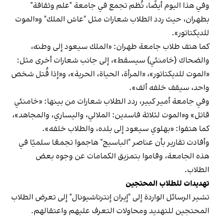
وفي هذا اليوم أيضًا، نُظم تجمع في جامعة "علم وثقافة"
بطهران، حيث ردد الطلاب شعارات مثل "عاش الملك" و«الموت
للديكتاتور».
كما هتف طلاب جامعة طهران: «الملك سيعود إلى وطنه،
والضحاك (خامنئي) سيسقط»، إلى جانب شعارات أخرى مثل:
«الموت للديكتاتور»، «المرأة، الحياة، الحرية»، و«إذا قُتل شخص
واحد، سيقف خلفه ألف».
وفي جامعة أمير كبير، ردد الطلاب شعارات من بينها: «خامنئي
قاتل» و«الموت لثلاثة فاسدين: الملالي، واليساري، والمجاهد»،
كما هتفوا: «بهلوي سيعود إلى بلده، والطلاب خلفه».
وأفادت تقارير بأن عناصر "الباسيج" هاجموا تجمعًا سلميًا في
هذه الجامعة، وقاموا بتمزيق الكمامات عن وجوه بعض
الطلاب.
تهديدات للطلاب المحتجين
تشير الرسائل الواردة إلى "إيران إنترناشيونال" إلى تعرض الطلاب
المحتجين للتهديد ومحاولات التعرف عليهم واعتقالهم.