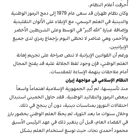
أُحرقت أعلام النظام.
وكان نظام طهران قد سعى عام 1979 إلى دمج الرموز الوطنية
والدينية في العلم الرسمي، مع الإبقاء على الألوان التقليدية
وإضافة عبارة "الله أكبر" في الوسط وعلى الشريطين الأخضر
والأحمر، وهي عناصر لا تحظى اليوم بإجماع رمزي لدى جميع
الإيرانيين.
ورغم أن القوانين الإيرانية لا تنص صراحة على تجريم إهانة
العلم الوطني، فإن وجود لفظ الجلالة عليه قد يفتح المجال
أمام ملاحقات بتهمة الإساءة للمقدسات.
النظام الإسلامي في مواجهة إيران
منذ تأسيسها، لم تُبدِ الجمهورية الإسلامية اهتماماً واسعاً
ببعض الرموز والتقاليد الوطنية. فقد حاول الخميني استبدال
احتفالات النوروز بمناسبات دينية، دون أن ينجح في ذلك.
وخلال سنوات ما بعد الثورة، لم يحظَ العلم الوطني بحضور بارز
في الفضاء العام، قبل أن يتغير ذلك في عهد الرئيس الأسبق
محمود أحمدي‌ نجاد، حيث توسع استخدام العلم بشكل