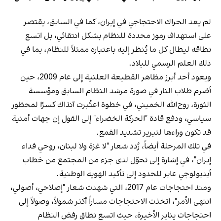
لم يعد الحراك الاحتجاجي في إيران، كما في السابق، يقتصر
على استهداف رموز محددة للنظام بشكل انتقائي، بل اتسع
نطاقه ليطال كل ما يُنظر إليه باعتباره ممثلاً للنظام، بما في
ذلك العلم الرسمي للبلاد.
ويعود أحد أبرز مظاهر القطيعة العلنية إلى عام 2009، حين
أضرم طلاب النار في صورة مرشد النظام السابق ومؤسسة
الثورة، روح‌الله الخميني، في خطوة اعتُبرت آنذاك كسرًا لمحظور
سياسي، ودفع قادة "الحركة الخضراء" إلى القول إن جهات أمنية
قد تكون وراءها لتبرير تشديد القمع.
في تلك المرحلة أيضاً، رُدد شعار "لا غزة ولا لبنان، روحي فداء
إيران"، في إشارة إلى تحوّل لدى جزء من المجتمع من خطاب
أيديولوجي عابر للحدود إلى تأكيد الهوية الوطنية.
ومنذ احتجاجات عام 2017، التي شهدت شعار "إصلاحي، أصولي،
انتهى الأمر"، اتخذت الاحتجاجات مساراً أكثر شمولاً، وصولاً إلى
احتجاجات يناير الأخيرة، حيث اتسع نطاق رفض النظام