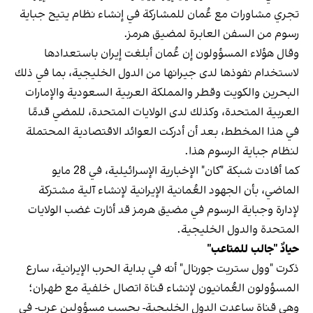
تجري مشاورات مع عُمان للمشاركة في إنشاء نظام يتيح جباية
رسوم من السفن العابرة لمضيق هرمز.
وقال هؤلاء المسؤولون إن عُمان أبلغت إيران باستعدادها
لاستخدام نفوذها لدى جيرانها من الدول الخليجية، بما في ذلك
البحرين والكويت وقطر والمملكة العربية السعودية والإمارات
العربية المتحدة، وكذلك لدى الولايات المتحدة، للمضي قدمًا
في هذا المخطط، بعد أن أدركت العوائد الاقتصادية المحتملة
لنظام جباية الرسوم هذا.
كما أفادت شبكة "كان" الإخبارية الإسرائيلية، في 28 مايو
الماضي، بأن الجهود العُمانية الإيرانية لإنشاء آلية مشتركة
لإدارة وجباية الرسوم في مضيق هرمز قد أثارت غضب الولايات
المتحدة والدول الخليجية.
حيادٌ "جالب للمتاعب"
ذكرت "وول ستريت جورنال" أنه في بداية الحرب الإيرانية، سارع
المسؤولون العُمانيون لإنشاء قناة اتصال خلفية مع طهران؛
وهي قناة ساعدت الدول الخليجية- بحسب مسؤولين عرب- في