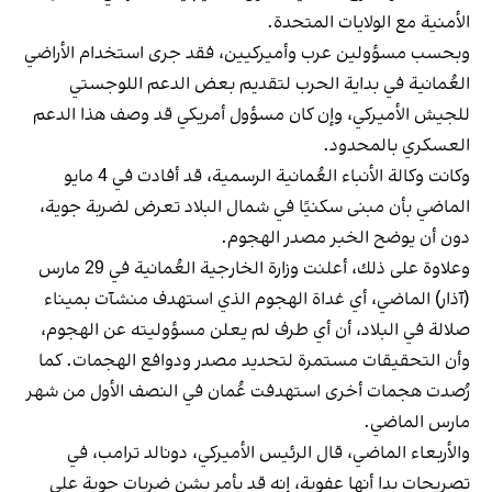
الأمنية مع الولايات المتحدة.
وبحسب مسؤولين عرب وأميركيين، فقد جرى استخدام الأراضي
العُمانية في بداية الحرب لتقديم بعض الدعم اللوجستي
للجيش الأميركي، وإن كان مسؤول أمريكي قد وصف هذا الدعم
العسكري بالمحدود.
وكانت وكالة الأنباء العُمانية الرسمية، قد أفادت في 4 مايو
الماضي بأن مبنى سكنيًا في شمال البلاد تعرض لضربة جوية،
دون أن يوضح الخبر مصدر الهجوم.
وعلاوة على ذلك، أعلنت وزارة الخارجية العُمانية في 29 مارس
(آذار) الماضي، أي غداة الهجوم الذي استهدف منشآت بميناء
صلالة في البلاد، أن أي طرف لم يعلن مسؤوليته عن الهجوم،
وأن التحقيقات مستمرة لتحديد مصدر ودوافع الهجمات. كما
رُصدت هجمات أخرى استهدفت عُمان في النصف الأول من شهر
مارس الماضي.
والأربعاء الماضي، قال الرئيس الأميركي، دونالد ترامب، في
تصريحات بدا أنها عفوية، إنه قد يأمر بشن ضربات جوية على