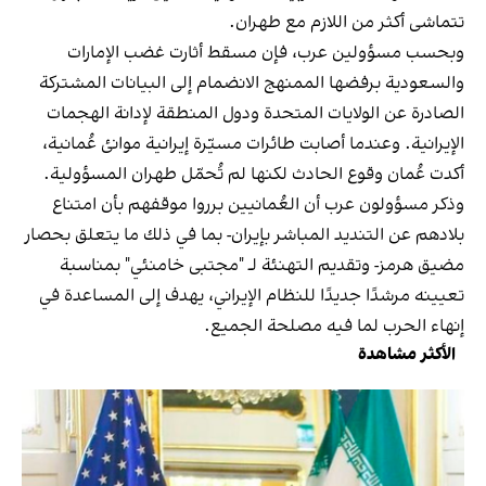
تتماشى أكثر من اللازم مع طهران.
وبحسب مسؤولين عرب، فإن مسقط أثارت غضب الإمارات
والسعودية برفضها الممنهج الانضمام إلى البيانات المشتركة
الصادرة عن الولايات المتحدة ودول المنطقة لإدانة الهجمات
الإيرانية. وعندما أصابت طائرات مسيّرة إيرانية موانئ عُمانية،
أكدت عُمان وقوع الحادث لكنها لم تُحمّل طهران المسؤولية.
وذكر مسؤولون عرب أن العُمانيين برروا موقفهم بأن امتناع
بلادهم عن التنديد المباشر بإيران- بما في ذلك ما يتعلق بحصار
مضيق هرمز- وتقديم التهنئة لـ "مجتبى خامنئي" بمناسبة
تعيينه مرشدًا جديدًا للنظام الإيراني، يهدف إلى المساعدة في
إنهاء الحرب لما فيه مصلحة الجميع.
الأكثر مشاهدة