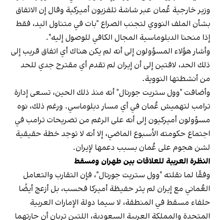
وزير خارجية عُمان عبر شاشة تلفزيون أميركية وقال إن الاتفاق
بشأن الملف النووي لتجنب الصراع "بات في متناول اليد، فقط
إذا منحنا الدبلوماسية المجال الكافي للوصول إليه".
وأشار هؤلاء المسؤولون إلى أنه لم يكن هناك أي اتفاق قريب إلى
ذلك الحد، لافتين إلى أن إيران لم تقدم أي مقترح جدي للحد
من أنشطتها النووية.
وأضافت "وول ستريت جورنال" أنه منذ ذلك الحين، تسعى إدارة
ترامب لتهميش عُمان في أي مسار دبلوماسي. ورغم ذلك، نوه
مسؤولون أميركيون إلى أنه على الرغم من تصريحات ترامب في
اجتماع حكومته الأسبوع الماضي، إلا أنه لا توجد خطة حقيقية
لشن هجوم على عُمان بسبب دعمها لإيران.
النظرة العربية للعلاقات بين طهران ومسقط
وفقًا لما نقلته "وول ستريت جورنال"، فإن التقارب والتعامل
العُماني مع إيران لم يثر حفيظة أميركا فحسب، بل أزعج أيضًا
حلفاء مسقط في المنطقة، لا سيما دولة الإمارات العربية
المتحدة والمملكة العربية السعودية، اللتين تريان أن جارتهما