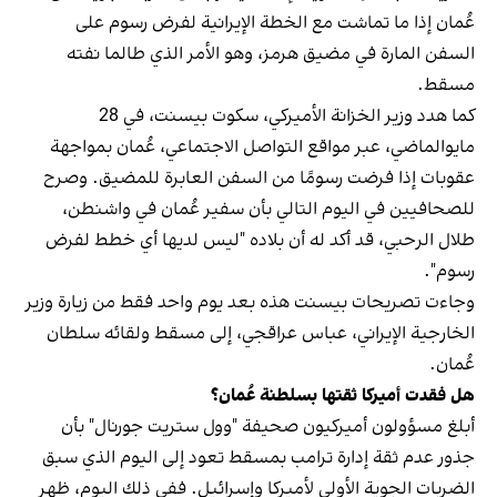
عُمان إذا ما تماشت مع الخطة الإيرانية لفرض رسوم على
السفن المارة في مضيق هرمز، وهو الأمر الذي طالما نفته
مسقط.
كما هدد وزير الخزانة الأميركي، سكوت بيسنت، في 28
مايوالماضي، عبر مواقع التواصل الاجتماعي، عُمان بمواجهة
عقوبات إذا فرضت رسومًا من السفن العابرة للمضيق. وصرح
للصحافيين في اليوم التالي بأن سفير عُمان في واشنطن،
طلال الرحبي، قد أكد له أن بلاده "ليس لديها أي خطط لفرض
رسوم".
وجاءت تصريحات بيسنت هذه بعد يوم واحد فقط من زيارة وزير
الخارجية الإيراني، عباس عراقجي، إلى مسقط ولقائه سلطان
عُمان.
هل فقدت أميركا ثقتها بسلطنة عُمان؟
أبلغ مسؤولون أميركيون صحيفة "وول ستريت جورنال" بأن
جذور عدم ثقة إدارة ترامب بمسقط تعود إلى اليوم الذي سبق
الضربات الجوية الأولى لأميركا وإسرائيل. ففي ذلك اليوم، ظهر