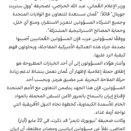
وزير الإعلام العُماني، عبد الله الحراصي، لصحيفة "وول ستريت
جورنال" قائلاً: "عُمان مستعدة للتعاون مع الولايات المتحدة
وجميع الشركاء المسؤولين لتعزيز الاستقرار، ومنع أي خلل،
وحماية المصالح الاستراتيجية المشتركة".
ووفقًا لمسؤولين عرب، فإن المسؤولين العُمانيين أصيبوا
بصدمة جراء هذه العدائية الأميركية المفاجئة، ويحاولون فهم
كيفية الرد عليها.
وأشار هؤلاء المسؤولون إلى أن أحد الخيارات المطروحة هو
إطلاق حملة إعلامية لإظهار أن عُمان تعمل بنشاط لدعم زيادة
حركة الملاحة البحرية عبر مضيق هرمز. وبحسب أحد
المسؤولين، فإن هذا الجهد يتضمن التعاون مع الأمم المتحدة
لإقناع إيران بالسماح بالمرور الآمن للسفن المحملة بالمواد
الخام للأسمدة الكيماوية، كخطوة تجاه الدول الأفريقية التي
تواجه أزمة غذاء.
وكانت صحيفة "نيويورك تايمز" قد ذكرت، في 22 مايو (أيار)
الماضي، نقلاً عن مسؤولين إيرانيين ومصادر مطلعة، أن إيران