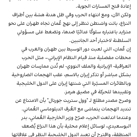
إعادة فتح المسارات الجوية.
ولكن الآن، ومع انتهاء الحرب وفي ظل هدنة هشة بين أطراف
النزاع، باتت واشنطن تنظر إلى نهج عُمان تجاه طهران على نحو
متزايد باعتباره سلوكًا عدائيًا ضدها، وتضغط على مسؤولي
السلطنة لاختيار أحد الجانبين.
إن عُمان، التي لعبت دور الوسيط بين طهران والغرب في
محطات مفصلية منذ قيام النظام الإيراني– مثل الحرب
العراقية- الإيرانية والملف النووي- لم تُدن ممارسات طهران
بشكل مباشر أو تذكر إيران بالاسم، عقب الهجمات الصاروخية
وبالطائرات المسيّرة التي شنتها إيران على الدول الخليجية
وتقییدها للحركة في مضيق هرمز.
وصرح مصدر مطلع لـ "وول ستريت جورنال" بأن الامتناع عن
تنديد الهجمات يتماشى مع العُرف الدبلوماسي العُماني.
وعندما اندلعت الحرب، صرّح وزير الخارجية العُماني، بدر
البوسعيدي، لوسائل إعلام محلية بأن هذا النزاع يُضعف
المنطقة، واقترح أن تعيد الدول الخليجية النظر في علاقاتها