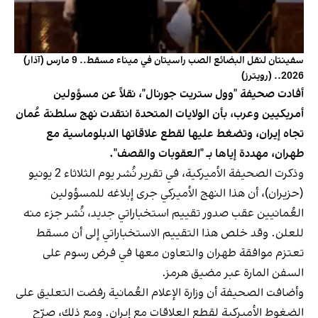
سفينتان لنقل البضائع الصب راسيتان في ميناء مسقط.. 9 مارس (آذار)
2026.. (رويترز)
أفادت صحيفة "وول ستريت جورنال"، نقلاً عن مسؤولين
أمريكيين وعرب، بأن الولايات المتحدة انتقدت نهج سلطنة عُمان
تجاه إيران، وتضغط عليها لقطع علاقاتها الدبلوماسية مع
طهران، مهددة إياها بـ "العقوبات والقصف".
وذكرت الصحيفة الأميركية، في تقرير نُشر يوم الثلاثاء 2 يونيو
(حزيران)، أن هذا النهج الأميركي جرى إبلاغه للمسؤولين
العُمانيين عقب صدور تقييم استخباراتي جديد، نُشر جزء منه
للعلن. وقد خلص هذا التقييم الاستخباراتي إلى أن مسقط
تعتزم موافقة طهران والتعاون معها في فرض رسوم على
السفن المارة عبر مضيق هرمز.
وأضافت الصحيفة أن وزارة الإعلام العُمانية رفضت التعليق على
الضغوط الأميركية لقطع العلاقات مع إيران. ومع ذلك، صرّح