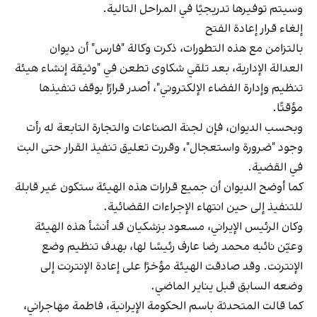
وسيتم توفيرها تدريجيًا في المراحل التالية.
إلغاء قرار إعادة الفتح
بالتزامن مع هذه التطورات، ذكرت وكالة "فارس" أن ديوان
العدالة الإدارية، بعد تلقي شكاوى تطعن في "وثيقة إنشاء هيئة
تنظيم وإدارة الفضاء الإلكتروني"، أصدر قرارًا بوقف تنفيذها
مؤقتًا.
وبحسب الديوان، فإن لجنة الصناعات والتجارة التابعة له رأت
وجود "ضرورة واستعجال"، وقررت تعليق تنفيذ القرار حتى البت
في القضية.
كما أوضح الديوان أن جميع قرارات هذه الهيئة ستكون غير قابلة
للتنفيذ إلى حين انتهاء الإجراءات القضائية.
وكان الرئيس الإيراني، مسعود بزشكيان قد أنشأ هذه الهيئة
وعيّن نائبه محمد رضا عارف رئيسًا لها، بهدف تنظيم وضع
الإنترنت. وقد صادقت الهيئة مؤخرًا على إعادة الإنترنت إلى
وضعه السابق قبل يناير الماضي.
كما قالت المتحدثة باسم الحكومة الإيرانية، فاطمة مهاجراني،