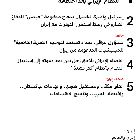
للنظام الإيراني بعد اختطافه
2
إسرائيل وأميركا تختبران بنجاح منظومة "حيتس" للدفاع
الصاروخي وسط استمرار التوترات مع إيران
خاص:
3
مسؤول عراقي: بغداد تستعد لتوجيه "الضربة القاضية"
للميليشيات المدعومة من إيران
4
القضاء الإيراني يلاحق رجل دين بعد دعوته إلى استبدال
النظام بـ"نظام أكثر تشددًا"
صحف إيران:
5
اتفاق مكة.. ومستقبل هرمز.. واتهامات لباكستان..
واقتصاد الحرب.. وتأجيج الانقسامات
إيران
إيران والعالم