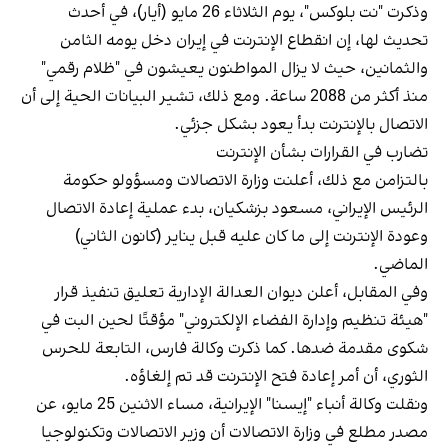
وذكرت "نت‌ بلوكس"، يوم الثلاثاء 26 مايو (أيار)، في أحدث
تحديث لها، إن انقطاع الإنترنت في إيران دخل يومه الثامن
والثمانين، حيث لا يزال المواطنون يعيشون في "ظلام رقمي"
منذ أكثر من 2088 ساعة. ومع ذلك، تشير البيانات الحية إلى أن
الاتصال بالإنترنت بدأ يعود بشكل جزئي.
تضارب في القرارات بشأن الإنترنت
بالتزامن مع ذلك، أعلنت وزارة الاتصالات ومسؤولو حكومة
الرئيس الإيراني، مسعود بزشكيان، بدء عملية إعادة الاتصال
وعودة الإنترنت إلى ما كان عليه قبل يناير (كانون الثاني)
الماضي.
وفي المقابل، أعلن ديوان العدالة الإدارية تعليق تنفيذ قرار
"هيئة تنظيم وإدارة الفضاء الإلكتروني" مؤقتًا لحين البت في
شكوى مقدمة ضدها. كما ذكرت وكالة فارس، التابعة للحرس
الثوري، أن أمر إعادة فتح الإنترنت قد تم إلغاؤه.
ونقلت وكالة أنباء "إيسنا" الإيرانية، مساء الاثنين 25 مايو، عن
مصدر مطلع في وزارة الاتصالات أن وزير الاتصالات وتكنولوجيا