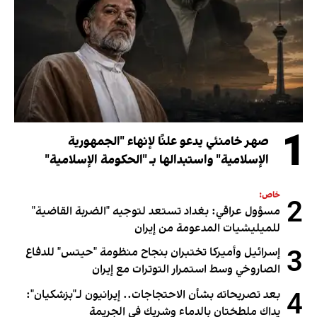
1
صهر خامنئي يدعو علنًا لإنهاء "الجمهورية
الإسلامية" واستبدالها بـ "الحكومة الإسلامية"
خاص:
2
مسؤول عراقي: بغداد تستعد لتوجيه "الضربة القاضية"
للميليشيات المدعومة من إيران
3
إسرائيل وأميركا تختبران بنجاح منظومة "حيتس" للدفاع
الصاروخي وسط استمرار التوترات مع إيران
4
بعد تصريحاته بشأن الاحتجاجات.. إيرانيون لـ"بزشكيان":
يداك ملطختان بالدماء وشريك في الجريمة