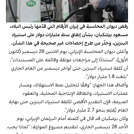
رفض ديوان المحاسبة في إيران الأرقام التي قدّمها رئيس البلاد،
مسعود بزشكيان، بشأن إنفاق ستة مليارات دولار على استيراد
البنزين، وحذّر من طرح إحصاءات غير صحيحة في هذا الشأن.
وأعلن ديوان المحاسبة الإيراني، يوم الاثنين 29 ديسمبر (كانون
الأول)، "استنادًا إلى مراجعات موثقة وقائمة على المستندات"،
أن كلفة استيراد البنزين حتى أواخر ديسمبر من العام الجاري
"بلغت 1.8 مليار دولار".
وأضاف هذا الجهاز: "وفقًا لتحليل نمط الاستهلاك، ومسار
عمليات الاستيراد، والطاقة الإنتاجية المحلية، والعقود
المبرمة، فإن التقدير الأقصى لكلفة استيراد البنزين حتى نهاية
العام يُقيّم بنحو 2.7 مليار دولار".
وكان بزشكيان قد قال في كلمته أمام البرلمان الإيراني، يوم
الأحد 28 ديسمبر الجاري، لتقديم مشروع الموازنة: "لماذا يجب،