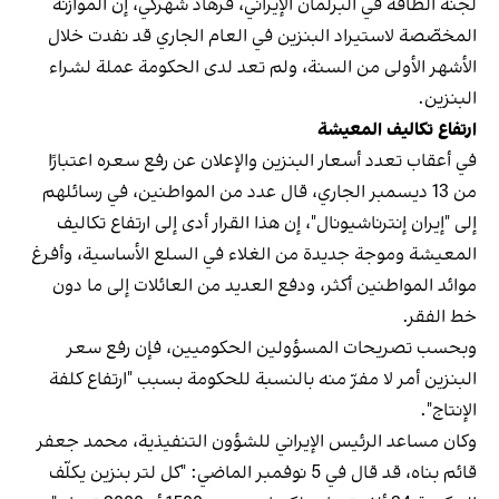
لجنة الطاقة في البرلمان الإيراني، فرهاد شهركي، إن الموازنة
المخصّصة لاستيراد البنزين في العام الجاري قد نفدت خلال
الأشهر الأولى من السنة، ولم تعد لدى الحكومة عملة لشراء
البنزين.
ارتفاع تكاليف المعيشة
في أعقاب تعدد أسعار البنزين والإعلان عن رفع سعره اعتبارًا
من 13 ديسمبر الجاري، قال عدد من المواطنين، في رسائلهم
إلى "إيران إنترناشيونال"، إن هذا القرار أدى إلى ارتفاع تكاليف
المعيشة وموجة جديدة من الغلاء في السلع الأساسية، وأفرغ
موائد المواطنين أكثر، ودفع العديد من العائلات إلى ما دون
خط الفقر.
وبحسب تصريحات المسؤولين الحكوميين، فإن رفع سعر
البنزين أمر لا مفرّ منه بالنسبة للحكومة بسبب "ارتفاع كلفة
الإنتاج".
وكان مساعد الرئيس الإيراني للشؤون التنفيذية، محمد جعفر
قائم ‌بناه، قد قال في 5 نوفمبر الماضي: "كل لتر بنزين يكلّف