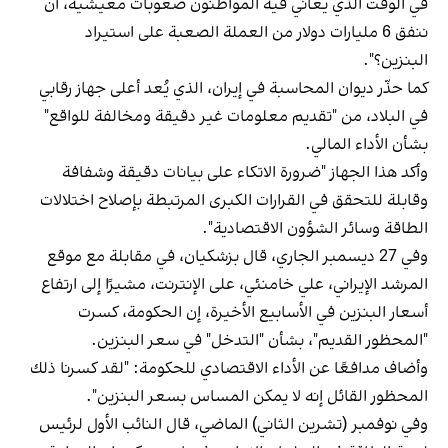
في الوقت الذي يعاني فيه المواطنون صعوبات معيشية، أن
ننفق 6 مليارات دولار من العملة الصعبة على استيراد
البنزين؟".
كما حذّر ديوان المحاسبة في إيران، الذي يُعد أعلى جهاز رقابي
في البلاد، من "تقديم معلومات غير دقيقة ومخالفة للواقع"
بشأن الأداء المالي.
وأكد هذا الجهاز "ضرورة الاتكاء على بيانات دقيقة وشفافة
وقابلة للتحقق في القرارات الكبرى المرتبطة بإصلاح اختلالات
الطاقة وسائر الشؤون الاقتصادية".
وفي 27 ديسمبر الجاري، قال بزشكيان، في مقابلة مع موقع
المرشد الإيراني، علي خامنئي، على الإنترنت، مشيرًا إلى ارتفاع
أسعار البنزين في الأسابيع الأخيرة، إن الحكومة، كسرت
"المحظور القديم"، بشأن "التدخل" في سعر البنزين.
وأضاف مدافعًا عن الأداء الاقتصادي للحكومة: "لقد كسرنا ذلك
المحظور القائل إنه لا يمكن المساس بسعر البنزين".
وفي نوفمبر (تشرين الثاني) الماضي، قال النائب الأول لرئيس