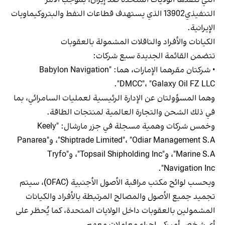
التنفيذي13902 الذي يستهدف قطاعات النفط والبتروكيماويات
الإيرانية.
الكيانات والأفراد والناقلات المشمولة بالعقوبات
تتضمن القائمة الجديدة سبع شركات:
• شركتان مقرهما الإمارات، هما: "Babylon Navigation
DMCC"، "Galaxy Oil FZ LLC".
وهما المسؤولتان عن الإدارة الرئيسية لعمليات السامرائي، بما
في ذلك الشحن والتجارة العالمية لمنتجات الطاقة.
وخمس شركات وهمية مسجلة في جزر مارشال: "Keely
Shiptrade Limited"، "Odiar Management S.A"، و"Panarea
Marine S.A"، و"Topsail Shipholding Inc"، و"Tryfo
Navigation Inc".
وبحسب لوائح مكتب مراقبة الأصول الأجنبية (OFAC)، سيتم
تجميد جميع الأصول والمصالح المرتبطة بالأفراد والكيانات
المشمولين بالعقوبات داخل الولايات المتحدة، كما يُحظر على
أي شخص أميركي إجراء معاملات معهم.