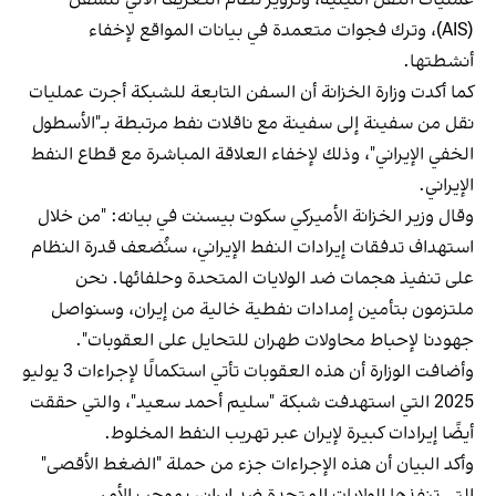
(AIS)، وترك فجوات متعمدة في بيانات المواقع لإخفاء
أنشطتها.
كما أكدت وزارة الخزانة أن السفن التابعة للشبكة أجرت عمليات
نقل من سفينة إلى سفينة مع ناقلات نفط مرتبطة بـ"الأسطول
الخفي الإيراني"، وذلك لإخفاء العلاقة المباشرة مع قطاع النفط
الإيراني.
وقال وزير الخزانة الأميركي سكوت بيسنت في بيانه: "من خلال
استهداف تدفقات إيرادات النفط الإيراني، سنُضعف قدرة النظام
على تنفيذ هجمات ضد الولايات المتحدة وحلفائها. نحن
ملتزمون بتأمين إمدادات نفطية خالية من إيران، وسنواصل
جهودنا لإحباط محاولات طهران للتحايل على العقوبات".
وأضافت الوزارة أن هذه العقوبات تأتي استكمالًا لإجراءات 3 يوليو
2025 التي استهدفت شبكة "سليم أحمد سعيد"، والتي حققت
أيضًا إيرادات كبيرة لإيران عبر تهريب النفط المخلوط.
وأكد البيان أن هذه الإجراءات جزء من حملة "الضغط الأقصى"
التي تنفذها الولايات المتحدة ضد إيران، بموجب الأمر