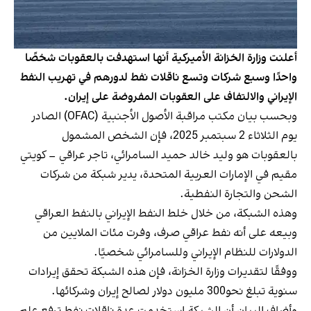
أعلنت وزارة الخزانة الأميركية أنها استهدفت بالعقوبات شخصًا
واحدًا وسبع شركات وتسع ناقلات نفط لدورهم في تهريب النفط
الإيراني والالتفاف على العقوبات المفروضة على إيران.
وبحسب بيان مكتب مراقبة الأصول الأجنبية (OFAC) الصادر
يوم الثلاثاء 2 سبتمبر 2025، فإن الشخص المشمول
بالعقوبات هو وليد خالد حميد السامرائي، تاجر عراقي – كويتي
مقيم في الإمارات العربية المتحدة، يدير شبكة من شركات
الشحن والتجارة النفطية.
وهذه الشبكة، من خلال خلط النفط الإيراني بالنفط العراقي
وبيعه على أنه نفط عراقي صرف، وفرت مئات الملايين من
الدولارات للنظام الإيراني وللسامرائي شخصيًا.
ووفقًا لتقديرات وزارة الخزانة، فإن هذه الشبكة تحقق إيرادات
سنوية تبلغ نحو300 مليون دولار لصالح إيران وشركائها.
وأضاف البيان أن الشبكة استخدمت عدة ناقلات نفط ترفع علم