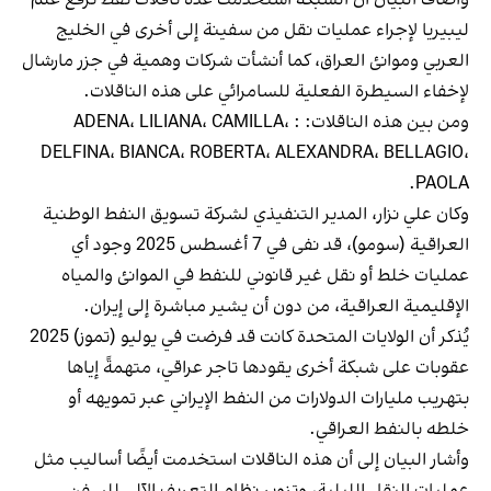
ليبيريا لإجراء عمليات نقل من سفينة إلى أخرى في الخليج
العربي وموانئ العراق، كما أنشأت شركات وهمية في جزر مارشال
لإخفاء السيطرة الفعلية للسامرائي على هذه الناقلات.
ومن بين هذه الناقلات: : ADENA، LILIANA، CAMILLA،
DELFINA، BIANCA، ROBERTA، ALEXANDRA، BELLAGIO،
PAOLA.
وكان علي نزار، المدير التنفيذي لشركة تسويق النفط الوطنية
العراقية (سومو)، قد نفى في 7 أغسطس 2025 وجود أي
عمليات خلط أو نقل غير قانوني للنفط في الموانئ والمياه
الإقليمية العراقية، من دون أن يشير مباشرة إلى إيران.
يُذكر أن الولايات المتحدة كانت قد فرضت في يوليو (تموز) 2025
عقوبات على شبكة أخرى يقودها تاجر عراقي، متهمةً إياها
بتهريب مليارات الدولارات من النفط الإيراني عبر تمويهه أو
خلطه بالنفط العراقي.
وأشار البيان إلى أن هذه الناقلات استخدمت أيضًا أساليب مثل
عمليات النقل الليلية، وتزوير نظام التعريف الآلي للسفن