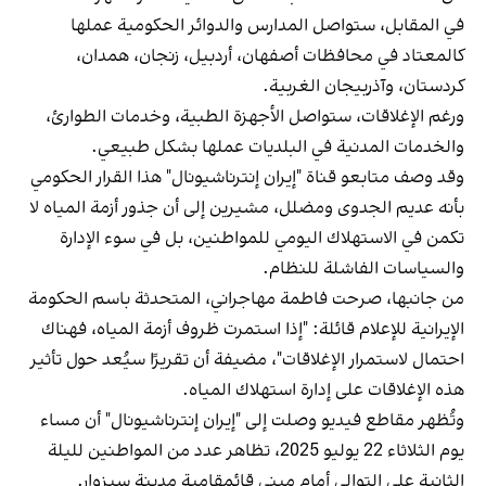
في المقابل، ستواصل المدارس والدوائر الحكومية عملها
كالمعتاد في محافظات أصفهان، أردبيل، زنجان، همدان،
كردستان، وآذربيجان الغربية.
ورغم الإغلاقات، ستواصل الأجهزة الطبية، وخدمات الطوارئ،
والخدمات المدنية في البلديات عملها بشكل طبيعي.
وقد وصف متابعو قناة "إيران إنترناشيونال" هذا القرار الحكومي
بأنه عديم الجدوى ومضلل، مشيرين إلى أن جذور أزمة المياه لا
تكمن في الاستهلاك اليومي للمواطنين، بل في سوء الإدارة
والسياسات الفاشلة للنظام.
من جانبها، صرحت فاطمة مهاجراني، المتحدثة باسم الحكومة
الإيرانية للإعلام قائلة: "إذا استمرت ظروف أزمة المياه، فهناك
احتمال لاستمرار الإغلاقات"، مضيفة أن تقريرًا سيُعد حول تأثير
هذه الإغلاقات على إدارة استهلاك المياه.
وتُظهر مقاطع فيديو وصلت إلى "إيران إنترناشيونال" أن مساء
يوم الثلاثاء 22 يوليو 2025، تظاهر عدد من المواطنين لليلة
الثانية على التوالي أمام مبنى قائمقامية مدينة سبزوار.