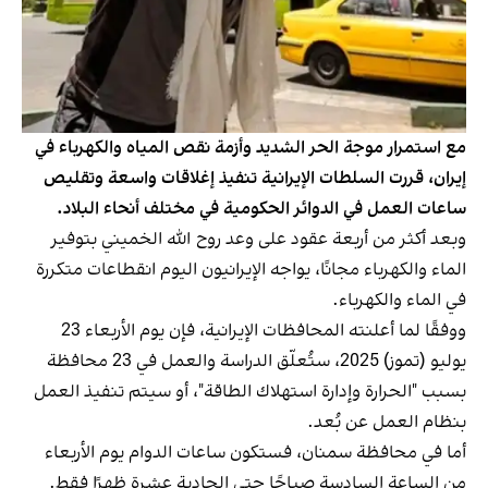
مع استمرار موجة الحر الشديد وأزمة نقص المياه والكهرباء في
إيران، قررت السلطات الإيرانية تنفيذ إغلاقات واسعة وتقليص
ساعات العمل في الدوائر الحكومية في مختلف أنحاء البلاد.
وبعد أكثر من أربعة عقود على وعد روح ‌الله الخميني بتوفير
الماء والكهرباء مجانًا، يواجه الإيرانيون اليوم انقطاعات متكررة
في الماء والكهرباء.
ووفقًا لما أعلنته المحافظات الإيرانية، فإن يوم الأربعاء 23
يوليو (تموز) 2025، ستُعلّق الدراسة والعمل في 23 محافظة
بسبب "الحرارة وإدارة استهلاك الطاقة"، أو سيتم تنفيذ العمل
بنظام العمل عن بُعد.
أما في محافظة سمنان، فستكون ساعات الدوام يوم الأربعاء
من الساعة السادسة صباحًا حتى الحادية عشرة ظهرًا فقط.