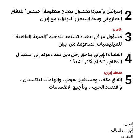
2
إسرائيل وأميركا تختبران بنجاح منظومة "حيتس" للدفاع
الصاروخي وسط استمرار التوترات مع إيران
خاص:
3
مسؤول عراقي: بغداد تستعد لتوجيه "الضربة القاضية"
للميليشيات المدعومة من إيران
4
القضاء الإيراني يلاحق رجل دين بعد دعوته إلى استبدال
النظام بـ"نظام أكثر تشددًا"
صحف إيران:
5
اتفاق مكة.. ومستقبل هرمز.. واتهامات لباكستان..
واقتصاد الحرب.. وتأجيج الانقسامات
إيران
إيران والعالم
التقارير