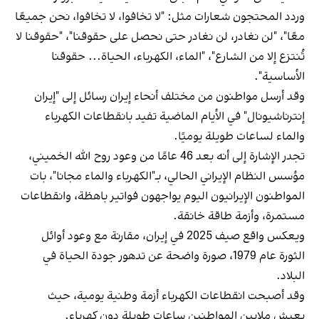
وردد المحتجون شعارات مثل: "لا تخافوا، لا تخافوا، نحن جميعًا
معًا"، "لن نغادر، لن نغادر حتى نحصل على حقوقنا"، "حقوقنا لا
تُنتزع إلا من الشارع"، "الماء، الكهرباء، الحياة... حقوقنا
الأساسية".
وقد أرسل مواطنون من مختلف أنحاء إيران رسائل إلى "إيران
إنترناشيونال" في الأيام الماضية تفيد بانقطاعات الكهرباء
والماء لساعات طويلة يوميًا.
تجدر الإشارة إلى أنه بعد 46 عامًا من وعود روح ‌الله الخميني،
مؤسس النظام الإيراني الحالي، بـ"الكهرباء والماء مجانا"، بات
المواطنون الإيرانيون اليوم يواجهون فواتير باهظة، وانقطاعات
مستمرة، وأزمة طاقة خانقة.
ويعكس واقع صيف 2025 في إيران، مقارنة مع وعود أوائل
الثورة عام 1979، صورة واضحة عن تدهور جودة الحياة في
البلاد.
وقد أصبحت انقطاعات الكهرباء أزمة وطنية يومية، حيث
يعيش ملايين المواطنين ساعات طويلة دون كهرباء.