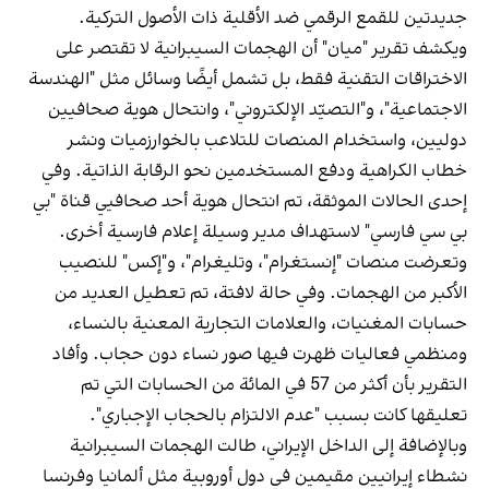
جديدتين للقمع الرقمي ضد الأقلية ذات الأصول التركية.
ويكشف تقرير "ميان" أن الهجمات السيبرانية لا تقتصر على
الاختراقات التقنية فقط، بل تشمل أيضًا وسائل مثل "الهندسة
الاجتماعية"، و"التصيّد الإلكتروني"، وانتحال هوية صحافيين
دوليين، واستخدام المنصات للتلاعب بالخوارزميات ونشر
خطاب الكراهية ودفع المستخدمين نحو الرقابة الذاتية. وفي
إحدى الحالات الموثقة، تم انتحال هوية أحد صحافيي قناة "بي
بي سي فارسي" لاستهداف مدير وسيلة إعلام فارسية أخرى.
وتعرضت منصات "إنستغرام"، وتليغرام"، و"إكس" للنصيب
الأكبر من الهجمات. وفي حالة لافتة، تم تعطيل العديد من
حسابات المغنيات، والعلامات التجارية المعنية بالنساء،
ومنظمي فعاليات ظهرت فيها صور نساء دون حجاب. وأفاد
التقرير بأن أكثر من 57 في المائة من الحسابات التي تم
تعليقها كانت بسبب "عدم الالتزام بالحجاب الإجباري".
وبالإضافة إلى الداخل الإيراني، طالت الهجمات السيبرانية
نشطاء إيرانيين مقيمين في دول أوروبية مثل ألمانيا وفرنسا