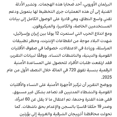
البرلمان الأوروبي، أحد ضحايا هذه الهجمات. وتشير الأدلة
الفنية إلى أن هذه العمليات جرى التخطيط لها بتمويل ودعم
تقني واسع النطاق، وهي قادرة على الوصول الكامل إلى بيانات
المستخدمين الخاصة، والكاميرا، والميكروفون.
ومع اندلاع الحرب التي استمرت 12 يومًا بين إيران وإسرائيل،
شهدت البلاد موجة من انقطاعات الإنترنت، وحظر تطبيقات
المراسلة، وزيادة في الاعتقالات، خصوصًا في صفوف الأقليات
القومية والدينية، والناشطات النساء. ووفقًا لبيانات التقرير،
فقد ارتفعت طلبات الأفراد للحصول على المساعدة الأمنية
الرقمية بنسبة تفوق 720 في المائة خلال النصف الأول من عام
2025.
ويوضح التقرير أن تركيز الأجهزة الأمنية على النساء والأقليات
القومية والنشطاء المدنيين قد تصاعد بشكل غير مسبوق.
ففي هذه الفترة وحدها، تم اعتقال ما لا يقل عن 60 امرأة،
وصدر 19 حكمًا قاسيًا بالسجن والإعدام بحق ناشطات. كما
تحولت محافظتا أذربيجان الشرقية والغربية إلى بؤرتين