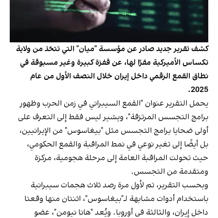
كشف تقرير جديد صادر عن مؤسسة "ميان" التي تتخذ من ولاية
تكساس الأميركية مقرًا لها، عن قفزة كبيرة وغير مسبوقة في
نطاق القمع الرقمي داخل إيران خلال النصف الأول من عام
2025.
يحمل التقرير عنوان "القمع السيبراني في زمن الحرب وظهور
برامج التجسس المرتزقة"، ويشير ليس فقط إلى التعرف على
أولى ضحايا برامج التجسس مثل "بيغاسوس" من الإيرانيين،
بل أيضًا إلى تغير نوعي في نمط المراقبة والقمع الحكومي،
حيث تحولت المراقبة العامة إلى مرحلة هجومية، مركزة
ومتقدمة من التجسس.
وبحسب التقرير، تم لأول مرة رصد ثلاث هجمات سيبرانية
باستخدام أدوات مشابهة لـ"بيغاسوس"، اثنتان منها وقعتا
داخل إيران، والثالثة في أوروبا. ويُعد "هانا نيومن"، عضو