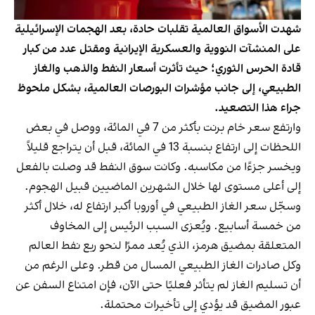
شهدت الأسواق العالمية تقلبات حادة، بعد الهجمات الإسرائيلية
على المنشآت النووية والعسكرية الإيرانية ومقتل عدد من كبار
قادة الحرس الثوري؛ حيث تأثرت أسعار النفط والذهب والغاز
الطبيعي، إلى جانب مؤشرات البورصات العالمية، بشكل ملحوظ
جراء هذا التصعيد.
وارتفع سعر خام برنت بأكثر من 7 في المائة، ووصل في بعض
اللحظات إلى ارتفاع بنسبة 13 في المائة، قبل أن يتراجع قليلاً
ويخسر جزءًا من مكاسبه. وكانت سوق النفط قد وصلت بالفعل
إلى أعلى مستوى لها خلال الشهرين الماضيين قبيل الهجوم.
وسجّل سعر الغاز الطبيعي في أوروبا أكبر ارتفاع له، خلال أكثر
من خمسة أسابيع. ويُعزى السبب الرئيس إلى المخاوف
المتعلقة بمضيق هرمز، الذي يُعد ممرًا لنحو ربع نفط العالم
وكل صادرات الغاز الطبيعي المسال من قطر. وعلى الرغم من
أن تسليم الغاز لم يتأثر فعليًا حتى الآن، فإن امتناع السفن عن
عبور المضيق قد يؤدي إلى تأخيرات محتملة.