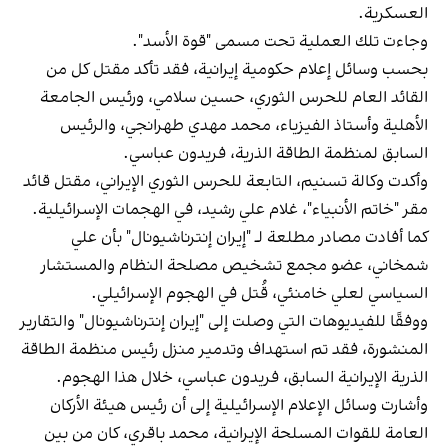
العسكرية.
وجاءت تلك العملية تحت مسمى "قوة الأسد".
بحسب وسائل إعلام حكومية إيرانية، فقد تأكد مقتل كل من
القائد العام للحرس الثوري، حسين سلامي، ورئيس الجامعة
الأهلية وأستاذ الفيزياء، محمد مهدي طهرانجي، والرئيس
السابق لمنظمة الطاقة الذرية، فريدون عباسي.
وأكدت وكالة تسنيم، التابعة للحرس الثوري الإيراني، مقتل قائد
مقر "خاتم الأنبياء"، غلام علي رشيد، في الهجمات الإسرائيلية.
كما أفادت مصادر مطلعة لـ "إيران إنترناشيونال" بأن علي
شمخاني، عضو مجمع تشخيص مصلحة النظام والمستشار
السياسي لعلي خامنئي، قُتل في الهجوم الإسرائيلي.
ووفقًا للفيديوهات التي وصلت إلى "إيران ‌إنترناشيونال" والتقارير
المنشورة، فقد تم استهداف وتدمير منزل رئيس منظمة الطاقة
الذرية الإيرانية السابق، فريدون عباسي، خلال هذا الهجوم.
وأشارت وسائل الإعلام الإسرائيلية إلى أن رئيس هيئة الأركان
العامة للقوات المسلحة الإيرانية، محمد باقري، كان من بين