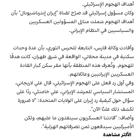
أهداف الهجوم الإسرائيلي.
وكان مسؤول إسرائيلي قد صرّح لقناة "إيران إنترناشيونال" بأن
أهداف الهجوم شملت منازل المسؤولين العسكريين
والسياسيين في النظام الإيراني.
وأفادت وكالة فارس، التابعة للحرس الثوري، بأن عدة وحدات
سكنية في مدينة محلاتي، الواقعة في شرق طهران، كانت هدفًا
للهجوم. وتُعرف هذه المنطقة بأنها مقر سكن كبار القادة
العسكريين الإيرانيين وعائلاتهم.
وفي أول رد فعل على الهجوم الإسرائيلي، قال علي لاريجاني،
المستشار السياسي للمرشد الإيراني، علي خامنئي، ردًا على
سؤال حول كيفية رد إيران على الولايات المتحدة: "لا ضرورة
لكشف ذلك علنًا الآن".
وأضاف: "قادتنا العسكريون سينفذون ما عليهم، ولكن
الأميركيين سيدفعون ثمن تصرفاتهم الهزلية".
الأكثر مشاهدة