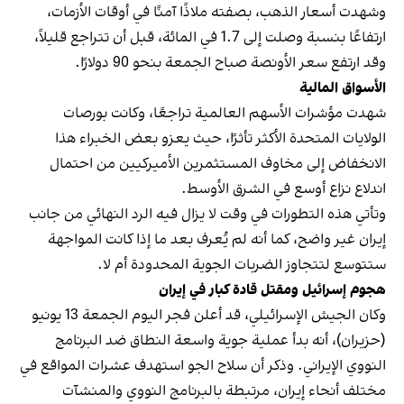
وشهدت أسعار الذهب، بصفته ملاذًا آمنًا في أوقات الأزمات،
ارتفاعًا بنسبة وصلت إلى 1.7 في المائة، قبل أن تتراجع قليلاً،
وقد ارتفع سعر الأونصة صباح الجمعة بنحو 90 دولارًا.
الأسواق المالية
شهدت مؤشرات الأسهم العالمية تراجعًا، وكانت بورصات
الولايات المتحدة الأكثر تأثرًا، حيث يعزو بعض الخبراء هذا
الانخفاض إلى مخاوف المستثمرين الأميركيين من احتمال
اندلاع نزاع أوسع في الشرق الأوسط.
وتأتي هذه التطورات في وقت لا يزال فيه الرد النهائي من جانب
إيران غير واضح، كما أنه لم يُعرف بعد ما إذا كانت المواجهة
ستتوسع لتتجاوز الضربات الجوية المحدودة أم لا.
هجوم إسرائيل ومقتل قادة كبار في إيران
وكان الجيش الإسرائيلي، قد أعلن فجر اليوم الجمعة 13 يونيو
(حزيران)، أنه بدأ عملية جوية واسعة النطاق ضد البرنامج
النووي الإيراني. وذكر أن سلاح الجو استهدف عشرات المواقع في
مختلف أنحاء إيران، مرتبطة بالبرنامج النووي والمنشآت