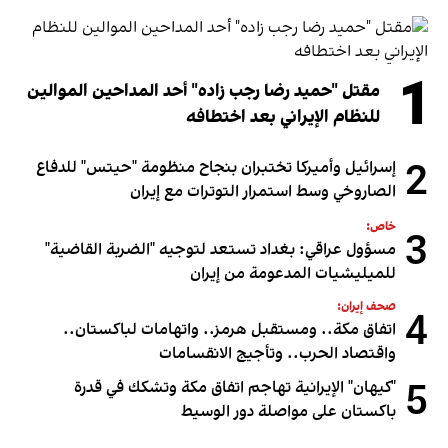
1
مقتل "حميد رضا رجب زاده" أحد المداحين الموالين
للنظام الإيراني بعد اختطافه
2
إسرائيل وأميركا تختبران بنجاح منظومة "حيتس" للدفاع
الصاروخي وسط استمرار التوترات مع إيران
خاص:
3
مسؤول عراقي: بغداد تستعد لتوجيه "الضربة القاضية"
للميليشيات المدعومة من إيران
صحف إيران:
4
اتفاق مكة.. ومستقبل هرمز.. واتهامات لباكستان..
واقتصاد الحرب.. وتأجيج الانقسامات
5
"كيهان" الإيرانية تهاجم اتفاق مكة وتشكك في قدرة
باكستان على مواصلة دور الوسيط