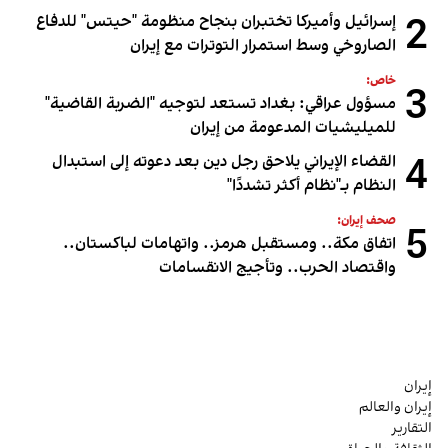
2
إسرائيل وأميركا تختبران بنجاح منظومة "حيتس" للدفاع
الصاروخي وسط استمرار التوترات مع إيران
خاص:
3
مسؤول عراقي: بغداد تستعد لتوجيه "الضربة القاضية"
للميليشيات المدعومة من إيران
4
القضاء الإيراني يلاحق رجل دين بعد دعوته إلى استبدال
النظام بـ"نظام أكثر تشددًا"
صحف إيران:
5
اتفاق مكة.. ومستقبل هرمز.. واتهامات لباكستان..
واقتصاد الحرب.. وتأجيج الانقسامات
إيران
إيران والعالم
التقارير