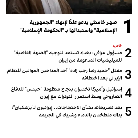
1
صهر خامنئي يدعو علنًا لإنهاء "الجمهورية
الإسلامية" واستبدالها بـ "الحكومة الإسلامية"
خاص:
2
مسؤول عراقي: بغداد تستعد لتوجيه "الضربة القاضية"
للميليشيات المدعومة من إيران
3
مقتل "حميد رضا رجب زاده" أحد المداحين الموالين للنظام
الإيراني بعد اختطافه
4
إسرائيل وأميركا تختبران بنجاح منظومة "حيتس" للدفاع
الصاروخي وسط استمرار التوترات مع إيران
5
بعد تصريحاته بشأن الاحتجاجات.. إيرانيون لـ"بزشكيان":
يداك ملطختان بالدماء وشريك في الجريمة