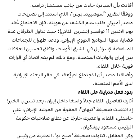
أفادت بأن المبادرة جاءت من جانب مستشار ترامب.
ووفقًا لتقرير "أسوشييتد برس"، الذي استند إلى تصريحات
مصدر أميركي طلب عدم الكشف عن هويته، فإن الاجتماع عُقد
يوم الاثنين 11 نوفمبر (تشرين الثاني)؛ حيث تناول الطرفان عدة
قضايا، منها البرنامج النووي الإيراني، ودعم طهران للجماعات
المناهضة لإسرائيل في الشرق الأوسط، وآفاق تحسين العلاقات
بين إيران والولايات المتحدة. ومع ذلك، لم يتم اتخاذ أي قرارات
فورية خلال اللقاء.
وأضاف المصدر أن الاجتماع لم يُعقد في مقر البعثة الإيرانية
لدى الأمم المتحدة.
ردود فعل متباينة على اللقاء
أثارت تفاصيل اللقاء جدلاً واسعًا داخل إيران، بعد تسريب الخبر؛
إذ انتقدت صحيفة "كيهان"، المقربة من المرشد الإيراني، علي
خامنئي، اللقاء، واعتبرته خارجًا عن نطاق صلاحيات حكومة
الرئيس مسعود بزشكيان.
وفي المقابل، تناولت صحيفة "صبح نو"، المقربة من رئيس