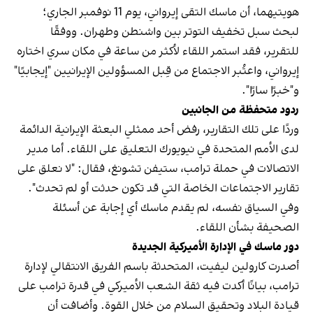
هويتيهما، أن ماسك التقى إيرواني، يوم 11 نوفمبر الجاري؛
لبحث سبل تخفيف التوتر بين واشنطن وطهران. ووفقًا
للتقرير، فقد استمر اللقاء لأكثر من ساعة في مكان سري اختاره
إيرواني، واعتُبر الاجتماع من قِبل المسؤولين الإيرانيين "إيجابيًا"
و"خبرًا سارًا".
ردود متحفظة من الجانبين
وردًا على تلك التقارير، رفض أحد ممثلي البعثة الإيرانية الدائمة
لدى الأمم المتحدة في نيويورك التعليق على اللقاء. أما مدير
الاتصالات في حملة ترامب، ستيفن تشونغ، فقال: "لا نعلق على
تقارير الاجتماعات الخاصة التي قد تكون حدثت أو لم تحدث".
وفي السياق نفسه، لم يقدم ماسك أي إجابة عن أسئلة
الصحيفة بشأن اللقاء.
دور ماسك في الإدارة الأميركية الجديدة
أصدرت كارولين ليفيت، المتحدثة باسم الفريق الانتقالي لإدارة
ترامب، بيانًا أكدت فيه ثقة الشعب الأميركي في قدرة ترامب على
قيادة البلاد وتحقيق السلام من خلال القوة. وأضافت أن