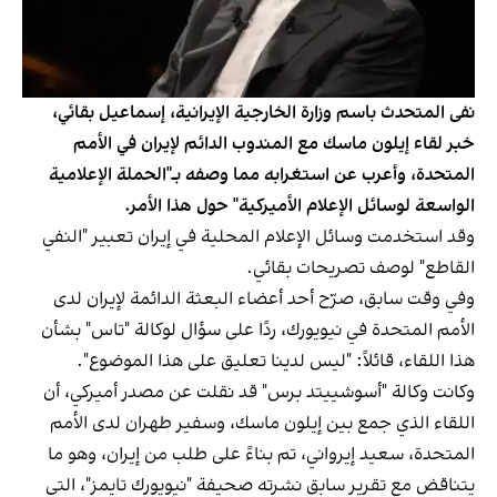
نفى المتحدث باسم وزارة الخارجية الإيرانية، إسماعيل بقائي،
خبر لقاء إيلون ماسك مع المندوب الدائم لإيران في الأمم
المتحدة، وأعرب عن استغرابه مما وصفه بـ"الحملة الإعلامية
الواسعة لوسائل الإعلام الأميركية" حول هذا الأمر.
وقد استخدمت وسائل الإعلام المحلية في إيران تعبير "النفي
القاطع" لوصف تصريحات بقائي.
وفي وقت سابق، صرّح أحد أعضاء البعثة الدائمة لإيران لدى
الأمم المتحدة في نيويورك، ردًا على سؤال لوكالة "تاس" بشأن
هذا اللقاء، قائلاً: "ليس لدينا تعليق على هذا الموضوع".
وكانت وكالة "أسوشييتد برس" قد نقلت عن مصدر أميركي، أن
اللقاء الذي جمع بين إيلون ماسك، وسفير طهران لدى الأمم
المتحدة، سعيد إيرواني، تم بناءً على طلب من إيران، وهو ما
يتناقض مع تقرير سابق نشرته صحيفة "نيويورك تايمز"، التي