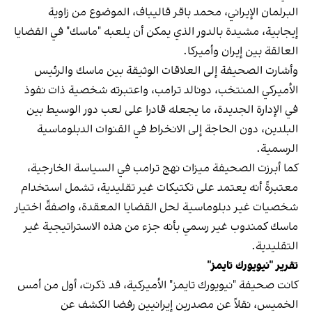
البرلمان الإيراني، محمد باقر قاليباف، الموضوع من زاوية
إيجابية، مشيدة بالدور الذي يمكن أن يلعبه "ماسك" في القضايا
العالقة بين إيران وأميركا.
وأشارت الصحيفة إلى العلاقات الوثيقة بين ماسك والرئيس
الأميركي المنتخب، دونالد ترامب، واعتبرته شخصية ذات نفوذ
في الإدارة الجديدة، ما يجعله قادرا على لعب دور الوسيط بين
البلدين، دون الحاجة إلى الانخراط في القنوات الدبلوماسية
الرسمية.
كما أبرزت الصحيفة ميزات نهج ترامب في السياسة الخارجية،
معتبرةً أنه يعتمد على تكتيكات غير تقليدية، تشمل استخدام
شخصيات غير دبلوماسية لحل القضايا المعقدة، واصفةً اختيار
ماسك كمندوب غير رسمي بأنه جزء من هذه الاستراتيجية غير
التقليدية.
تقرير "نيويورك تايمز"
كانت صحيفة "نيويورك تايمز" الأميركية، قد ذكرت، أول من أمس
الخميس، نقلاً عن مصدرين إيرانيين رفضا الكشف عن