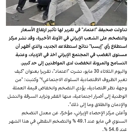
تناولت صحيفة "اعتماد" في تقرير لها تأثير ارتفاع الأسعار
والتضخم على الشعب الإيراني في الآونة الأخيرة، وقد نشر مركز
استطلاع رأي "إيسبا" نتائج استطلاعه الجديد، والذي أظهر أن
مستوى الغضب في المجتمع الإيراني آخذ في الازدياد، وعتبة
التسامح والمرونة انخفضت لدى المواطنين إلى حد كبير.
واليوم الثلاثاء 30 مايو، نشرت "اعتماد"، تقريرا بعنوان "كيف
تغير الظروف الاقتصادية السلوك الاجتماعي؟" وكتبت: "من
وجهة نظر اقتصادية، يؤدي التضخم وانخفاض قيمة العملة
الوطنية إلى أضرار اجتماعية، منها الفقر وتزايد السرقة والنشل
والإدمان والطلاق وما إلى ذلك".
وأعلن مركز الإحصاء الإيراني، مؤخرًا، عن معدل التضخم
السنوي في مايو عند 49.1 % والتضخم النقطي في هذا الشهر
عند 54.6 %.