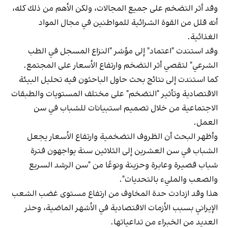
وقد أثر التضخم على جميع المجالات، ولكن الأهم من ذلك كله،
أنه قلل من القوة الشرائية للمواطنين في مجال المواد
الغذائية.
وقد استندت "اعتماد" إلى مؤشر "النزاع المسجل في الطب
الشرعي" لتقصي أثر التضخم وارتفاع الأسعار على المجتمع.
كما استندت إلى نتائج بحث حاول الباحثون فيه تحليل البيئة
الاقتصادية وتأثير "التضخم" على مختلف المستويات والطبقات
الاجتماعية من خلال تصميم استبيانات للشباب في سن
العمل.
وأظهر البحث أن الظروف التضخمية وارتفاع الأسعار يجعل
الشباب في سن العشرين إلى الثلاثين سنة يواجهون فترة
شباب قصيرة وعابرة وحزينة ونوعًا من "سن الرشد السريع
والصعب والمليء بالتحديات".
هذا وقد ازدادت حدة المخاوف من ارتفاع مستوى غضب الشعب
الإيراني بسبب الأزمات الاقتصادية في الأشهر الماضية، وحذر
العديد من الخبراء من تداعياتها.