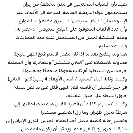
تفيد بأن الشباب المحتجين في مدن مختلفة من إيران
يستخدمون غرف الدردشة الخاصة المتاحة في الألعاب عبر
الإنترنت على "البلاي ستيشن" لتنسيق مظاهرات الشوارع.
وأن عدد الألعاب المتوفرة على "البلاي ستيشن" لا حصر له،
وهذه المشكلة تجعل من المستحيل تتبع هذه المحادثات
والتنصت عليها.
هذا ولم يتضح بعد ما إذا كان مقتل قاسم فتح اللهي نتيجة
محاولة للاستيلاء على "البلاي ستيشن" ومصادرته وأن العملية
خرجت عن السيطرة أم كانت هجومًا متعمدًا ومحسوبًا.
وكتبت وكالة أنباء "تسنيم"، أمس الأربعاء 4 يناير( كانون الثاني)،
في خبر تكميلي أن قاسم فتح اللهي قتل على يد لص مسلح
حاول السطو على منزل شقيقه.
وكتبت "تسنيم" كذلك أن قضية القتل هذه تمت إحالتها إلى
شرطة تحري طهران وما زال التحقيق مستمرا.
وتعتبر إحالة قضية مقتل أحد أعضاء الحرس الثوري الإيراني إلى
دائرة التحري إجراءً غير عادي ويمكن أن يكون علامة على