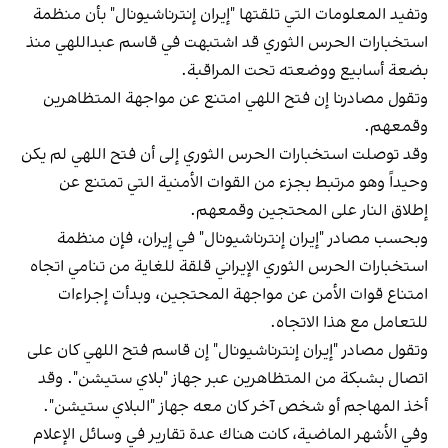
وتفيد المعلومات التي تلقتها "إيران إنترناشيونال" بأن منظمة
استخبارات الحرس الثوري قد اشتبهت في قاسم عبداللهي منذ
بضعة أسابيع ووضعته تحت المراقبة.
وتقول مصادرنا إن فتح اللهي امتنع عن مواجهة المتظاهرين
وقمعهم.
وقد توصلت استخبارات الحرس الثوري إلى أن فتح اللهي لم يكن
وحيداً وهو مرتبط بجزء من القوات الأمنية التي تمتنع عن
إطلاق النار على المحتجين وقمعهم.
وبحسب مصادر "إيران إنترناشيونال" في إيران، فإن منظمة
استخبارات الحرس الثوري الإيراني قلقة للغاية من تنامي اتجاه
امتناع قوات الأمن عن مواجهة المحتجين، وبدأت إجراءات
للتعامل مع هذا الاتجاه.
وتقول مصادر "إيران إنترناشيونال" إن قاسم فتح اللهي كان على
اتصال بشبكة من المتظاهرين عبر جهاز "بلاي ستيشن". وقد
أخذ المهاجم أو شخص آخر كان معه جهاز "البلاي ستيشن".
وفي الأشهر الماضية، كانت هناك عدة تقارير في وسائل الإعلام