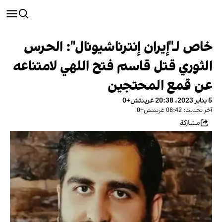
خاص لـ"إيران إنترناشيونال": الحرس
الثوري قتل قاسم فتح اللهي لامتناعه
عن قمع المحتجين
5 يناير 2023، 20:38 غرينتش+0
آخر تحديث: 08:42 غرينتش+0
مشاركة