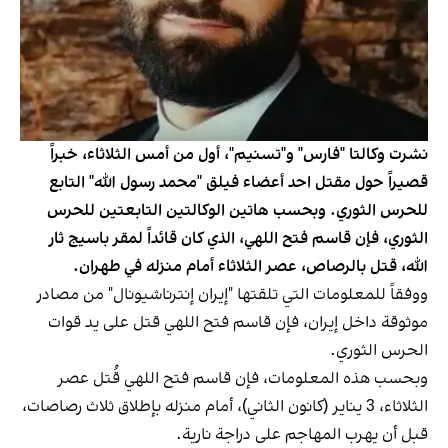
نشرت وكالتا "فارس" و"تسنيم"، أول من أمس الثلاثاء، خبراً
قصيراً حول مقتل احد أعضاء فيلق "محمد رسول الله" التابع
للحرس الثوري. وبحسب هاتين الوكالتين التابعتين للحرس
الثوري، فإن قاسم فتح اللهي، الذي كان قائداً لمقر باسيج ثار
الله، قتل بالرصاص، عصر الثلاثاء أمام منزله في طهران.
ووفقاً للمعلومات التي تلقتها "إيران إنترناشيونال" من مصادر
موثوقة داخل إيران، فإن قاسم فتح اللهي قتل على يد قوات
الحرس الثوري.
وبحسب هذه المعلومات، فإن قاسم فتح اللهي قُتل عصر
الثلاثاء، 3 يناير (كانون الثاني)، أمام منزله بإطلاق ثلاث رصاصات،
قبل أن يهرب المهاجم على دراجة نارية.