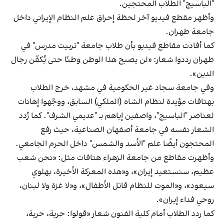
"الباسيج" الطلاب المحتجين.
وأظهر مقطع فيديو آخر لحظة إحراق علم النظام الإيراني داخل
جامعة طهران.
كما أفادت مقاطع فيديو بأن طلاب جامعة "تربيت مدرس" في
طهران رددوا شعار: «لن يصبح هذا الوطن وطنًا حتى يُكفّن رجال
الدين».
وفي جامعة سجاد غير الحكومية في مشهد، خرج الطلاب
بهتافات مؤيدة لنظام الشاه (الملكي) السابق، ووجّهوا إهانات
لعناصر "الباسيج"، واصفين إياهم بـ "عديمي الشرف". كما رُدد
الشعار نفسه في جامعة أصفهان الصناعية، حيث رفع
المحتجون أيضًا علم "الأسد والشمس" داخل الحرم الجامعي.
وأظهرت مقاطع من جامعة الزهراء هتافات مثل: «نحن شعب
عظيم، سنستعيد إيران»، و«هذه المعركة الأخيرة، بهلوي
سيعود»، و«الموت للنظام قاتل الأطفال»، و«لا غزة ولا لبنان،
روحي فداء إيران».
كما ردد الطلاب أمام كلية الفنون شعار «قولوا: حرية، حرية،