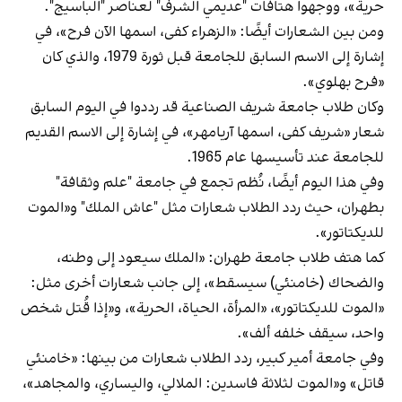
حرية»، ووجهوا هتافات "عديمي الشرف" لعناصر "الباسيج".
ومن بين الشعارات أيضًا: «الزهراء كفى، اسمها الآن فرح»، في
إشارة إلى الاسم السابق للجامعة قبل ثورة 1979، والذي كان
«فرح بهلوي».
وكان طلاب جامعة شريف الصناعية قد رددوا في اليوم السابق
شعار «شريف كفى، اسمها آريامهر»، في إشارة إلى الاسم القديم
للجامعة عند تأسيسها عام 1965.
وفي هذا اليوم أيضًا، نُظم تجمع في جامعة "علم وثقافة"
بطهران، حيث ردد الطلاب شعارات مثل "عاش الملك" و«الموت
للديكتاتور».
كما هتف طلاب جامعة طهران: «الملك سيعود إلى وطنه،
والضحاك (خامنئي) سيسقط»، إلى جانب شعارات أخرى مثل:
«الموت للديكتاتور»، «المرأة، الحياة، الحرية»، و«إذا قُتل شخص
واحد، سيقف خلفه ألف».
وفي جامعة أمير كبير، ردد الطلاب شعارات من بينها: «خامنئي
قاتل» و«الموت لثلاثة فاسدين: الملالي، واليساري، والمجاهد»،