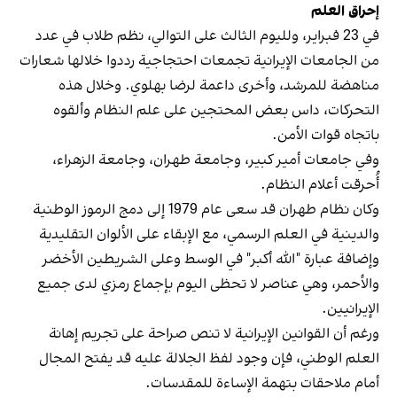
إحراق العلم
في 23 فبراير، ولليوم الثالث على التوالي، نظم طلاب في عدد
من الجامعات الإيرانية تجمعات احتجاجية رددوا خلالها شعارات
مناهضة للمرشد، وأخرى داعمة لرضا بهلوي. وخلال هذه
التحركات، داس بعض المحتجين على علم النظام وألقوه
باتجاه قوات الأمن.
وفي جامعات أمير كبير، وجامعة طهران، وجامعة الزهراء،
أُحرقت أعلام النظام.
وكان نظام طهران قد سعى عام 1979 إلى دمج الرموز الوطنية
والدينية في العلم الرسمي، مع الإبقاء على الألوان التقليدية
وإضافة عبارة "الله أكبر" في الوسط وعلى الشريطين الأخضر
والأحمر، وهي عناصر لا تحظى اليوم بإجماع رمزي لدى جميع
الإيرانيين.
ورغم أن القوانين الإيرانية لا تنص صراحة على تجريم إهانة
العلم الوطني، فإن وجود لفظ الجلالة عليه قد يفتح المجال
أمام ملاحقات بتهمة الإساءة للمقدسات.