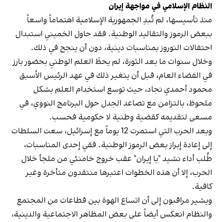
النظام الإسلامي في مواجهة إيران
منذ تأسيسها، لم تُبدِ الجمهورية الإسلامية اهتماماً واسعاً
ببعض الرموز والتقاليد الوطنية. فقد حاول الخميني استبدال
احتفالات النوروز بمناسبات دينية، دون أن ينجح في ذلك.
وخلال سنوات ما بعد الثورة، لم يحظَ العلم الوطني بحضور بارز
في الفضاء العام، قبل أن يتغير ذلك في عهد الرئيس الأسبق
محمود أحمدي‌ نجاد، حيث توسع استخدام العلم بشكل
ملحوظ، بالتزامن مع تصاعد الجدل حول البرنامج النووي، في
مسعى لتقديمه كقضية وطنية لا حكومية فحسب.
وبعد الحرب التي استمرت 12 يوماً مع إسرائيل، سعت السلطات
إلى إعادة إبراز بعض الرموز الوطنية. ففي إحدى المناسبات،
طُلب أداء نشيد "يا إيران" عقب خروج خامنئي من ملجأ خلال
الحرب، إلا أن هذه الخطوات اعتبرها منتقدون متأخرة وغير
كافية.
ويشير مراقبون إلى أن اتساع الهوة بين قطاعات من المجتمع
والنظام انعكس أيضاً على بعض المظاهر الاجتماعية والدينية،