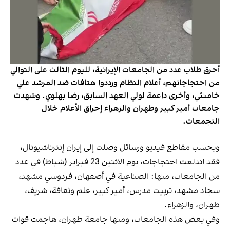
أحرق طلاب عدد من الجامعات الإيرانية، لليوم الثالث على التوالي
من احتجاجاتهم، أعلام النظام ورددوا هتافات ضد المرشد علي
خامنئي، وأخرى داعمة لولي العهد السابق، رضا بهلوي. وشهدت
جامعات أمير كبير وطهران والزهراء إحراق الأعلام خلال
التجمعات.
وبحسب مقاطع فيديو ورسائل وصلت إلى إيران إنترناشيونال،
فقد اندلعت احتجاجات، يوم الاثنين 23 فبراير (شباط) في عدد
من الجامعات، منها: الصناعية في أصفهان، فردوسي مشهد،
سجاد مشهد، تربيت مدرس، أمير كبير، علم وثقافة، شريف،
طهران، والزهراء.
وفي بعض هذه الجامعات، ومنها جامعة طهران، هاجمت قوات