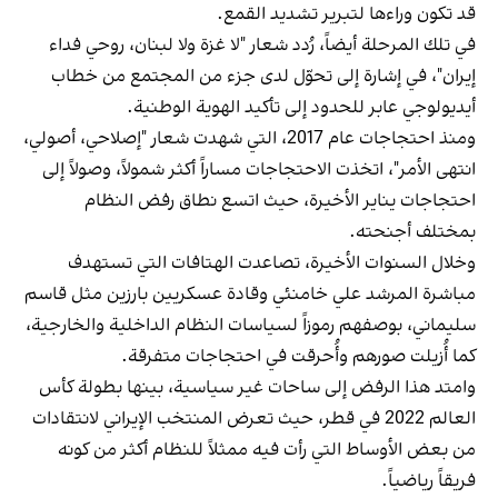
قد تكون وراءها لتبرير تشديد القمع.
في تلك المرحلة أيضاً، رُدد شعار "لا غزة ولا لبنان، روحي فداء
إيران"، في إشارة إلى تحوّل لدى جزء من المجتمع من خطاب
أيديولوجي عابر للحدود إلى تأكيد الهوية الوطنية.
ومنذ احتجاجات عام 2017، التي شهدت شعار "إصلاحي، أصولي،
انتهى الأمر"، اتخذت الاحتجاجات مساراً أكثر شمولاً، وصولاً إلى
احتجاجات يناير الأخيرة، حيث اتسع نطاق رفض النظام
بمختلف أجنحته.
وخلال السنوات الأخيرة، تصاعدت الهتافات التي تستهدف
مباشرة المرشد علي خامنئي وقادة عسكريين بارزين مثل قاسم
سليماني، بوصفهم رموزاً لسياسات النظام الداخلية والخارجية،
كما أُزيلت صورهم وأُحرقت في احتجاجات متفرقة.
وامتد هذا الرفض إلى ساحات غير سياسية، بينها بطولة كأس
العالم 2022 في قطر، حيث تعرض المنتخب الإيراني لانتقادات
من بعض الأوساط التي رأت فيه ممثلاً للنظام أكثر من كونه
فريقاً رياضياً.