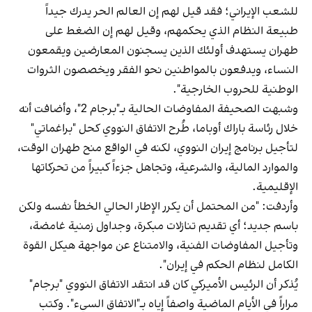
للشعب الإيراني؛ فقد قيل لهم إن العالم الحر يدرك جيداً
طبيعة النظام الذي يحكمهم، وقيل لهم إن الضغط على
طهران يستهدف أولئك الذين يسجنون المعارضين ويقمعون
النساء، ويدفعون بالمواطنين نحو الفقر ويخصصون الثروات
الوطنية للحروب الخارجية".
وشبهت الصحيفة المفاوضات الحالية بـ"برجام 2"، وأضافت أنه
خلال رئاسة باراك أوباما، طُرح الاتفاق النووي كحل "براغماتي"
لتأجيل برنامج إيران النووي، لكنه في الواقع منح طهران الوقت،
والموارد المالية، والشرعية، وتجاهل جزءاً كبيراً من تحركاتها
الإقليمية.
وأردفت: "من المحتمل أن يكرر الإطار الحالي الخطأ نفسه ولكن
باسم جديد؛ أي تقديم تنازلات مبكرة، وجداول زمنية غامضة،
وتأجيل المفاوضات الفنية، والامتناع عن مواجهة هيكل القوة
الكامل لنظام الحكم في إيران".
يُذكر أن الرئيس الأميركي كان قد انتقد الاتفاق النووي "برجام"
مراراً في الأيام الماضية واصفاً إياه بـ"الاتفاق السيء". وكتب