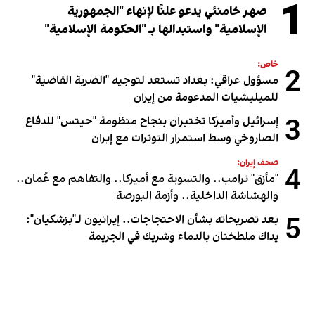
1
صهر خامنئي يدعو علنًا لإنهاء "الجمهورية
الإسلامية" واستبدالها بـ "الحكومة الإسلامية"
خاص:
2
مسؤول عراقي: بغداد تستعد لتوجيه "الضربة القاضية"
للميليشيات المدعومة من إيران
3
إسرائيل وأميركا تختبران بنجاح منظومة "حيتس" للدفاع
الصاروخي وسط استمرار التوترات مع إيران
صحف إيران:
4
"مأزق" ترامب.. والتسوية مع أميركا.. والتفاهم مع عُمان..
والهشاشة الداخلية.. وأزمة البورصة
5
بعد تصريحاته بشأن الاحتجاجات.. إيرانيون لـ"بزشكيان":
يداك ملطختان بالدماء وشريك في الجريمة