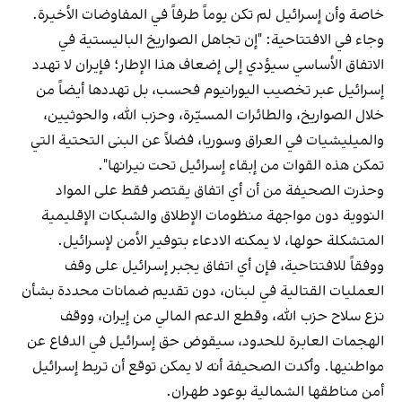
خاصة وأن إسرائيل لم تكن يوماً طرفاً في المفاوضات الأخيرة.
وجاء في الافتتاحية: "إن تجاهل الصواريخ الباليستية في
الاتفاق الأساسي سيؤدي إلى إضعاف هذا الإطار؛ فإيران لا تهدد
إسرائيل عبر تخصيب اليورانيوم فحسب، بل تهددها أيضاً من
خلال الصواريخ، والطائرات المسيّرة، وحزب الله، والحوثيين،
والميليشيات في العراق وسوريا، فضلاً عن البنى التحتية التي
تمكن هذه القوات من إبقاء إسرائيل تحت نيرانها".
وحذرت الصحيفة من أن أي اتفاق يقتصر فقط على المواد
النووية دون مواجهة منظومات الإطلاق والشبكات الإقليمية
المتشكلة حولها، لا يمكنه الادعاء بتوفير الأمن لإسرائيل.
ووفقاً للافتتاحية، فإن أي اتفاق يجبر إسرائيل على وقف
العمليات القتالية في لبنان، دون تقديم ضمانات محددة بشأن
نزع سلاح حزب الله، وقطع الدعم المالي من إيران، ووقف
الهجمات العابرة للحدود، سيقوض حق إسرائيل في الدفاع عن
مواطنيها. وأكدت الصحيفة أنه لا يمكن توقع أن تربط إسرائيل
أمن مناطقها الشمالية بوعود طهران.