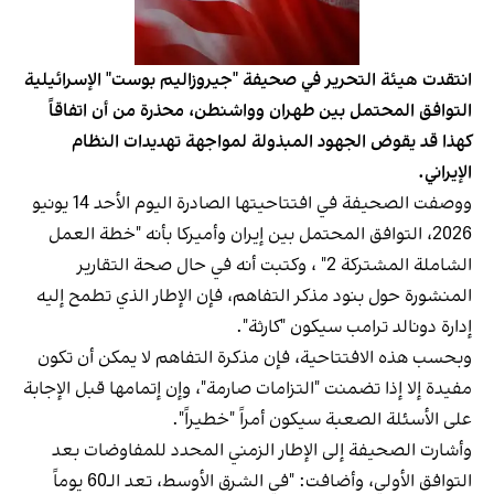
انتقدت هيئة التحرير في صحيفة "جيروزاليم بوست" الإسرائيلية
التوافق المحتمل بين طهران وواشنطن، محذرة من أن اتفاقاً
كهذا قد يقوض الجهود المبذولة لمواجهة تهديدات النظام
الإيراني.
ووصفت الصحيفة في افتتاحيتها الصادرة اليوم الأحد 14 يونيو
2026، التوافق المحتمل بين إيران وأميركا بأنه "خطة العمل
الشاملة المشتركة 2" ، وكتبت أنه في حال صحة التقارير
المنشورة حول بنود مذكر التفاهم، فإن الإطار الذي تطمح إليه
إدارة دونالد ترامب سيكون "كارثة".
وبحسب هذه الافتتاحية، فإن مذكرة التفاهم لا يمكن أن تكون
مفيدة إلا إذا تضمنت "التزامات صارمة"، وإن إتمامها قبل الإجابة
على الأسئلة الصعبة سيكون أمراً "خطيراً".
وأشارت الصحيفة إلى الإطار الزمني المحدد للمفاوضات بعد
التوافق الأولي، وأضافت: "في الشرق الأوسط، تعد الـ60 يوماً