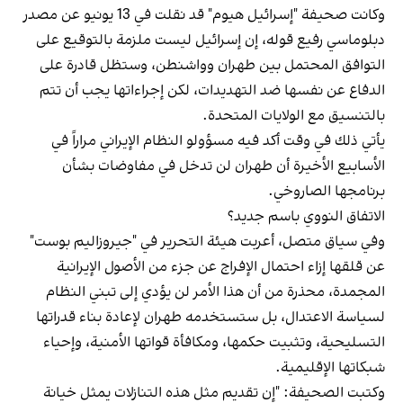
وكانت صحيفة "إسرائيل هيوم" قد نقلت في 13 يونيو عن مصدر
دبلوماسي رفيع قوله، إن إسرائيل ليست ملزمة بالتوقيع على
التوافق المحتمل بين طهران وواشنطن، وستظل قادرة على
الدفاع عن نفسها ضد التهديدات، لكن إجراءاتها يجب أن تتم
بالتنسيق مع الولايات المتحدة.
يأتي ذلك في وقت أكد فيه مسؤولو النظام الإيراني مراراً في
الأسابيع الأخيرة أن طهران لن تدخل في مفاوضات بشأن
برنامجها الصاروخي.
الاتفاق النووي باسم جديد؟
وفي سياق متصل، أعربت هيئة التحرير في "جيروزاليم بوست"
عن قلقها إزاء احتمال الإفراج عن جزء من الأصول الإيرانية
المجمدة، محذرة من أن هذا الأمر لن يؤدي إلى تبني النظام
لسياسة الاعتدال، بل ستستخدمه طهران لإعادة بناء قدراتها
التسليحية، وتثبيت حكمها، ومكافأة قواتها الأمنية، وإحياء
شبكاتها الإقليمية.
وكتبت الصحيفة: "إن تقديم مثل هذه التنازلات يمثل خيانة