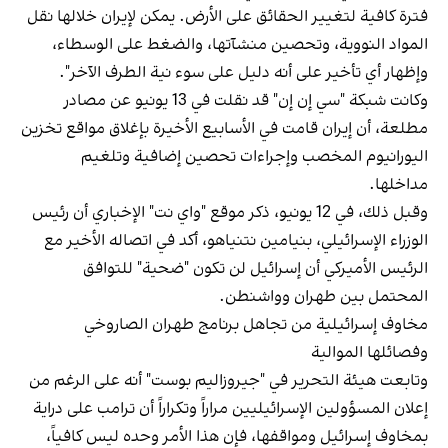
فترة كافية لتغيير الحقائق على الأرض. يمكن لإيران خلالها نقل
المواد النووية، وتحصين منشآتها، والضغط على الوسطاء،
وإظهار أي تأخير على أنه دليل على سوء نية الطرف الآخر".
وكانت شبكة "سي إن إن" قد نقلت في 13 يونيو عن مصادر
مطلعة، أن إيران قامت في الأسابيع الأخيرة بإغلاق مواقع تخزين
اليورانيوم المخصب وإجراءات تحصين إضافية وتلغيم
مداخلها.
وقبل ذلك، في 12 يونيو، ذكر موقع "واي نت" الإخباري أن رئيس
الوزراء الإسرائيلي، بنيامين نتنياهو، أكد في اتصاله الأخير مع
الرئيس الأميركي أن إسرائيل لن تكون "ضحية" للتوافق
المحتمل بين طهران وواشنطن.
مخاوف إسرائيلية من تجاهل برنامج طهران الصاروخي
وفصائلها الموالية
وتابعت هيئة التحرير في "جيروزاليم بوست" أنه على الرغم من
إعلان المسؤولين الإسرائيليين مراراً وتكراراً أن ترامب على دراية
بمخاوف إسرائيل ومواقفها، فإن هذا الأمر وحده ليس كافياً،