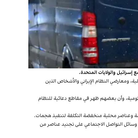
مع إسرائيل والولايات المتحدة.
لية، ومعارضي النظام الإيراني والأشخاص الذين
 حكومية، وأن بعضهم ظهر في مقاطع دعائية للنظام
منظمة وعناصر محلية منخفضة التكلفة لتنفيذ هجمات.
 منذ مارس (آذار) الماضي حملة باسم "حركة أصحاب اليمين الإسلامية" "HAYI"، تعمل عبر وسائل التواصل الاجتماعي على تجنيد عناصر من