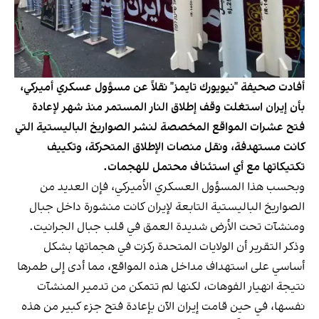
أفادت صحيفة "نيويورك تايمز" نقلاً عن مسؤول عسكري أميركي،
بأن إيران استغلت وقف إطلاق النار المستمر منذ شهر لإعادة
فتح عشرات المواقع المخصصة لنشر الصواريخ الباليستية التي
كانت مستهدفة، ونقل منصات الإطلاق المتحركة، وتكييف
تكتيكاتها مع أي استئناف محتمل للهجمات.
وبحسب هذا المسؤول العسكري الأميركي، فإن العديد من
الصواريخ الباليستية التابعة لإيران كانت منشورة داخل جبال
ومنشآت تحت الأرض شديدة العمق في قلب جبال الجرانيت.
وذكر التقرير أن الولايات المتحدة ركزت في هجماتها بشكل
أساسي على استهداف مداخل هذه المواقع، مما أدى إلى طمرها
نتيجة انهيار الفوهات، لكنها لم تتمكن من تدمير المنشآت
نفسها، في حين قامت إيران الآن بإعادة فتح جزء كبير من هذه