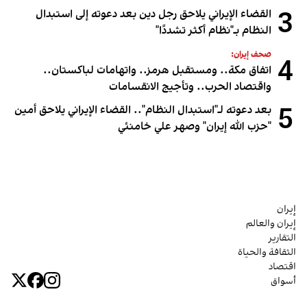
3
القضاء الإيراني يلاحق رجل دين بعد دعوته إلى استبدال
النظام بـ"نظام أكثر تشددًا"
صحف إيران:
4
اتفاق مكة.. ومستقبل هرمز.. واتهامات لباكستان..
واقتصاد الحرب.. وتأجيج الانقسامات
5
بعد دعوته لـ"استبدال النظام".. القضاء الإيراني يلاحق أمين
"حزب الله إيران" وصهر علي خامنئي
إيران
إيران والعالم
التقارير
الثقافة والحياة
اقتصاد
أسواق