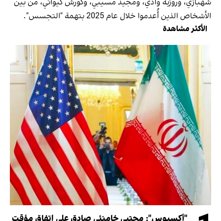
شهبازي، وروزبه وادي، ومجيد مسيبي، وكورش كيواني، من بين
الأشخاص الذين أُعدموا خلال عام 2025 بتهمة "التجسس".
الأكثر مشاهدة
"أكسيوس": مجتبى خامنئي صادق على اتفاق مؤقت