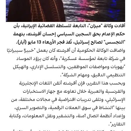
أفادت وكالة "ميزان"، التابعة للسلطة القضائية الإيرانية، بأن
حكم الإعدام بحق السجين السياسي إحسان أفرشته، بتهمة
"التجسس" لصالح إسرائيل، نُفذ فجر الأربعاء 13 مايو (أيار).
واضافت الوكالة الحكومية أن أفرشته كان يعمل "خبيرًا سيبرانيًا
في شركة تابعة لمؤسسة عسكرية"، وأنه كان يزوّد الموساد
"بهويات ومواصفات الموظفين، والتسلسل الإداري، والهيكل
التنظيمي الدقيق، ومهام الشركة".
وبحسب هذا التقرير، فإن أفرشته أتقن اللغات الإنجليزية
والفرنسية والعبرية خلال تعاونه مع جهاز الاستخبارات
الإسرائيلي، وتلقى تدريبات افتراضية في مجالات مختلفة، من
بينها "النشاط في سوق العملات الرقمية، والتصوير السري،
وإعداد أنظمة اتصال آمنة، والتشفير ونقل المعلومات، وكتابة
التقارير".