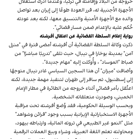
خروجه من البلاد وإقامته في تركيا، وعندما أدرك استغلال
الأجهزة الأجنبية له، قرر العودة طوعًا إلى إيران بعد تواصل
والده مع الأجهزة الأمنية والتنسيق معها، لكنه بعد عودته
حُكم عليه بالإعدام ضمن مسار قضائي".
رواية إعلام السلطة القضائية عن اعتقال أفرشته
ذكرت وكالة السلطة القضائية أن أفرشته أمضى فترة في "منزل
آمن" بمدينة بوخارا في نيبال، حيث تلقى "تدريبًا مباشرًا" من
ضباط "الموساد" ، وأُوكلت إليه "مهام جديدة".
وأضافت "ميزان" أن هذا السجين السياسي غادر نيبال متوجهًا
إلى إسطنبول، ثم سافر إلى طهران لتنفيذ مهمة جديدة، لكنه
اعتُقل بأمر قضائي أثناء خروجه من الطائرة في مطار الإمام
الخميني، وصودرت متعلقاته الشخصية.
وبحسب الوسيلة الحكومية، فقد وُضع أفرشته تحت مراقبة
الأجهزة الاستخباراتية الإيرانية بسبب وجود "قرائن وشواهد"
مثل "النمو غير الطبيعي في ثروته المالية، وارتباطه بيهود،
ومحاولته تعلم اللغة العبرية، وشراء وبيع العملات الرقمية