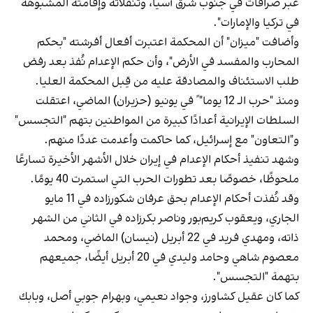
عبر صرافات في جنوب شرق آسيا، وتنقلاته وإقامته المشبوهة
في تركيا والإمارات".
وأضافت "ميزان" أن المحكمة اعتبرت أفعال أفرشته "بحكم
المحارب والمفسد في الأرض"، وأن حكم الإعدام نُفذ بعد رفض
طلب الاستئناف والمصادقة عليه من قِبل المحكمة العليا.
ومنذ "حرب الـ 12 يوما" ً في يونيو (حزيران) الماضي، اعتقلت
السلطات الإيرانية أعدادًا كبيرة من المواطنين بتهم "التجسس"
و"التعاون" مع إسرائيل، كما حاكمت وأعدمت عددًا منهم.
وشهد تنفيذ أحكام الإعدام في إيران خلال الأشهر الأخيرة تسارعًا
ملحوظًا، خصوصًا بعد تطورات الحرب التي استمرت 40 يومًا.
وقد نُفذت أحكام الإعدام بحق عرفان شكورزاده في 11 مايو
الجاري، ويعقوب كريم‌بور وناصر بكرزاده في الثاني من الشهر
ذاته، ومهدي فريد في 22 أبريل (نيسان) الماضي، ومحمد
معصوم شاهي وحامد وليدي في 20 أبريل أيضًا، جميعهم
بتهمة "التجسس".
كما كان عقيل كشاورز، وجواد نعيمي، وبهرام جوبي أصل، وبابك