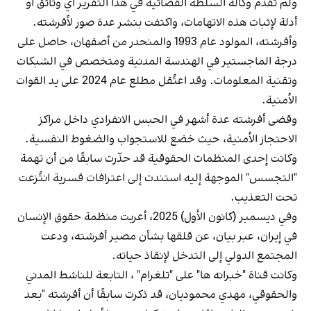
ولم تقدّم وكالة السلطة القضائية في هذا التقرير أي وثائق أو
أدلة لإثبات هذه الاتهامات، واكتفت بنشر عدة صور لأفرشته.
وأفرشته، المولود عام 1993 والمنحدر من أصفهان، حاصل على
درجة الماجستير في الهندسة المدنية ومتخصص في الشبكات
وتقنية المعلومات. وقد اعتُقل مطلع عام 2024 على يد القوات
الأمنية.
وقضى أفرشته عدة أشهر في الحبس الانفرادي داخل مراكز
الاحتجاز الأمنية، حيث خضع للاستجواب والضغوط النفسية.
وكانت إحدى المنظمات الحقوقية قد حذّرت سابقًا من أن تهمة
"التجسس" الموجهة إليه استندت إلى اعترافات قسرية انتُزعت
تحت التعذيب.
وفي ديسمبر (كانون الأول) 2025، أعربت منظمة حقوق الإنسان
في إيران، عبر بيان، عن قلقها بشأن مصير أفرشته، ودعت
المجتمع الدولي إلى التدخل لإنقاذ حياته.
وكانت قناة "خبرانه‌ ها" على "تلغرام" ، التابعة للناشط المدني
والحقوقي، مهدي محموديان، قد ذكرت سابقًا أن أفرشته "بعد