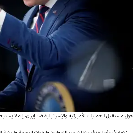
ل مستقبل العمليات الأميركية والإسرائيلية ضد إيران، إنه لا يستبعد 
لا نهاية"، وأن الهدف منها تدمير الصواريخ والقوات البحرية والبنية ال