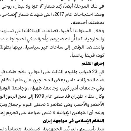
في تلك المرحلة أيضاً، رُدد شعار "لا غزة ولا لبنان، روح
ومنذ احتجاجات عام 2017، التي شهد
بمختلف أجنحته.
وخلال السنوات الأخيرة، تصاعدت الهتافات التي تستهد
والخارجية، كما أُزيلت صورهم وأُحرقت في احتجاجات مت
كونه فريقاً رياضياً.
إحراق العلم
في 23 فبراير، ولليوم الثالث على التوالي، نظم ط
هذه التحركات، داس بعض المحتجين على علم النظام وأل
وفي جامعات أمير كبير، وجامعة طهران، وجامعة الزهراء،
وكان نظام طهران قد سعى
الأخضر والأحمر، وهي عناصر لا تحظى اليوم بإجماع رمزي
ورغم أن القوانين الإيرانية لا تنص صراحة على تجريم إ
النظام الإسلامي في مواجهة إيران
منذ تأسيسها، لم تُبدِ الجمهورية الإسلامية اهتماماً و