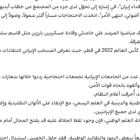
ي فداء إيران"، في إشارة إلى تحوّل لدى جزء من المجتمع من خطاب أيديو
ت شعار "إصلاحي، أصولي، انتهى الأمر"، اتخذت الاحتجاجات مساراً أكثر شمولاً، 
ف مباشرة المرشد علي خامنئي وقادة عسكريين بارزين مثل قاسم سليم
فرقة.
وامتد هذا الرفض إلى ساحات غير سياسية، بينها بطولة كأس العالم 2022 في قطر، حيث 
لاب في عدد من الجامعات الإيرانية تجمعات احتجاجية رددوا خلالها شعار
قوه باتجاه قوات الأمن.
 أُحرقت أعلام النظام.
 عام 1979 إلى دمج الرموز الوطنية والدينية في العلم الرسمي، مع الإبقاء على الألوان ا
 لدى جميع الإيرانيين.
هانة العلم الوطني، فإن وجود لفظ الجلالة عليه قد يفتح المجال أمام
اسعاً ببعض الرموز والتقاليد الوطنية. فقد حاول الخميني استبدال احت