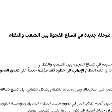
 مرحلة جديدة في اتساع الفجوة بين الشعب والنظام
اق علم النظام الإيراني، في خطوة تُعد مؤشراً جديداً على تعمّق الفج
صر على استهداف رموز محددة للنظام بشكل انتقائي، بل اتسع نطاقه ليط
عود أحد أبرز مظاهر القطيعة العلنية إلى عام 2009، حين أضرم طلاب النار في صورة مرشد النظام السا
إن جهات أمنية قد تكون وراءها لتبرير تشديد القمع.