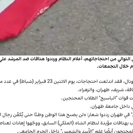
ى التوالي من احتجاجاتهم، أعلام النظام ورددوا هتافات ضد المرشد علي
ام خلال التجمعات.
وبحسب مقاطع فيديو ورسائل وصلت إلى إيران إنترناشيونا
ة، شريف، طهران، والزهراء.
قوات "الباسيج" الطلاب المحتجين.
ني داخل جامعة طهران.
في طهران رددوا شعار: «لن يصبح هذا الوطن وطنًا حتى يُكفّن رجال ا
افات مؤيدة لنظام الشاه (الملكي) السابق، ووجّهوا إهانات لعناصر "
محتجون أيضًا علم "الأسد والشمس" داخل الحرم الجامعي.