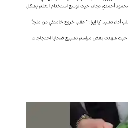
بق محمود أحمدي‌ نجاد، حيث توسع استخدام العلم بشكل
اسبات، طُلب أداء نشيد "يا إيران" عقب خروج خامنئي من ملجأ
نية، حيث شهدت بعض مراسم تشييع ضحايا احتجاجات