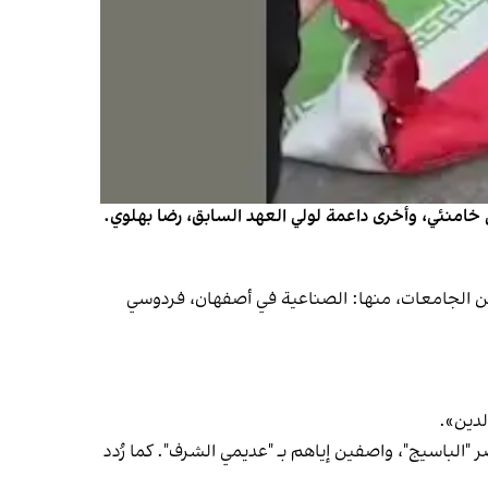
 خامنئي، وأخرى داعمة لولي العهد السابق، رضا بهلوي.
ل، فقد اندلعت احتجاجات، يوم الاثنين 23 فبراير (شباط) في عدد من الجامعات، منها: الصناعية في أصفهان، فردوسي
لدين».
الباسيج"، واصفين إياهم بـ "عديمي الشرف". كما رُدد