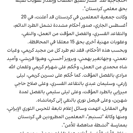
احتجاجية ضد "مسار تلفيق الملفات وإصدار عقوبات ثقيلة
بحق معلمي كردستان".
وكانت جمعية المعلمين في كردستان قد أعلنت، في 20
أغسطس الجاري، صدور أحكام مشددة تشمل الطرد الدائم،
والتقاعد القسري، والفصل المؤقت من العمل، والنفي،
وعقوبات مهنية أخرى بحق 15 معلمًا في المحافظة.
وبحسب هذه الأحكام، فقد تم طرد كل من مجيد كريمي، وغياث
نعمتي، وجهانغير بهمني، وبرويز أحسني، وهيوَا قريشي، وأميد
شاه‌ محمدي من العمل، وحُكم على شهرام كريمي ولقمان‌ الله
مرادي بالفصل المؤقت. كما حُكم على نسرين كريمي، ليلى
زارعي، وسليمان عبدي بالتقاعد القسري، وعلى صلاح حاجي
‌ميرزايي بالطرد المؤقت، وعلى ليلى سليمي بالفصل لمدة
شهرين، وعلى فيصل نوري بالنفي إلى كرمانشاه.
وفي المقابل، اتهمت وسائل إعلام تابعة للحرس الثوري الإيراني،
ومنها وكالة "تسنيم"، المعلمين المطرودين في كردستان
بممارسة "أنشطة مناهضة للأمن".