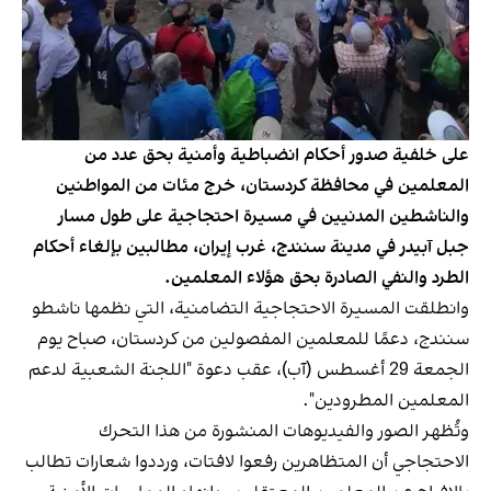
على خلفية صدور أحكام انضباطية وأمنية بحق عدد من
المعلمين في محافظة كردستان، خرج مئات من المواطنين
والناشطين المدنيين في مسيرة احتجاجية على طول مسار
جبل آبيدر في مدينة سنندج، غرب إيران، مطالبين بإلغاء أحكام
الطرد والنفي الصادرة بحق هؤلاء المعلمين.
وانطلقت المسيرة الاحتجاجية التضامنية، التي نظمها ناشطو
سنندج، دعمًا للمعلمين المفصولين من كردستان، صباح يوم
الجمعة 29 أغسطس (آب)، عقب دعوة "اللجنة الشعبية لدعم
المعلمين المطرودين".
وتُظهر الصور والفيديوهات المنشورة من هذا التحرك
الاحتجاجي أن المتظاهرين رفعوا لافتات، ورددوا شعارات تطالب