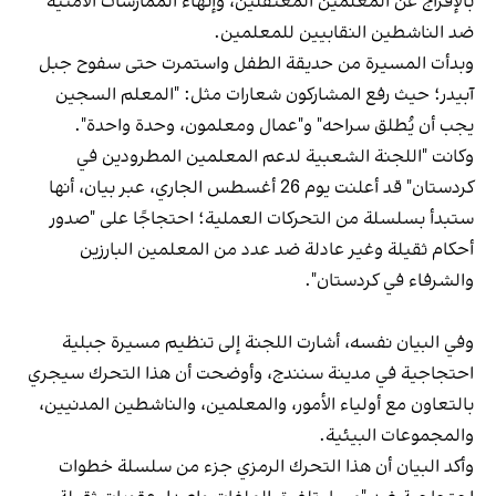
بالإفراج عن المعلمين المعتقلين، وإنهاء الممارسات الأمنية
ضد الناشطين النقابيين للمعلمين.
وبدأت المسيرة من حديقة الطفل واستمرت حتى سفوح جبل
آبيدر؛ حيث رفع المشاركون شعارات مثل: "المعلم السجين
يجب أن يُطلق سراحه" و"عمال ومعلمون، وحدة واحدة".
وكانت "اللجنة الشعبية لدعم المعلمين المطرودين في
كردستان" قد أعلنت يوم 26 أغسطس الجاري، عبر بيان، أنها
ستبدأ بسلسلة من التحركات العملية؛ احتجاجًا على "صدور
أحكام ثقيلة وغير عادلة ضد عدد من المعلمين البارزين
والشرفاء في كردستان".
وفي البيان نفسه، أشارت اللجنة إلى تنظيم مسيرة جبلية
احتجاجية في مدينة سنندج، وأوضحت أن هذا التحرك سيجري
بالتعاون مع أولياء الأمور، والمعلمين، والناشطين المدنيين،
والمجموعات البيئية.
وأكد البيان أن هذا التحرك الرمزي جزء من سلسلة خطوات