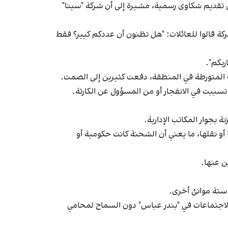
 يوليو (تموز)، أن ثماني عائلات فقط من أصل 58 عائلة ضحية تمكنت من تقديم شكاوى رسمية، مشيرة إلى أن شركة "سينا"
كة قالوا للعائلات: "هل تظنون أن عددكم كبير؟ فقط
بكم".
 المتورطة في المنطقة، دفعت كثيرين إلى الصمت.
 تسببت في الانفجار أو من المسؤول عن الكارثة.
بجوار المكاتب الإدارية.
و نقلها، ما يعني أن الشحنة كانت حكومية أو
ن عنها.
 ستة موانئ أخرى.
 الاجتماعات في "بندر عباس" دون السماح لمحامي