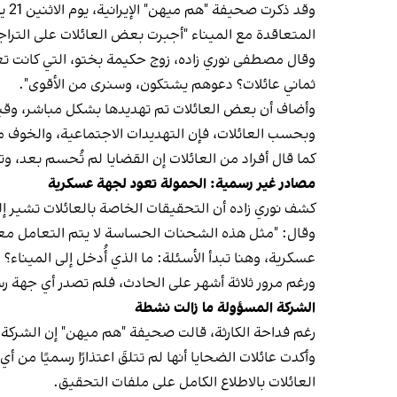
المتعاقدة مع الميناء "أجبرت بعض العائلات على التراجع
وقال مصطفى نوري‌ زاده، زوج حكيمة بختو، التي كانت ت
ثماني عائلات؟ دعوهم يشتكون، وسنرى من الأقوى".
وأضاف أن بعض العائلات تم تهديدها بشكل مباشر، وقيل
وبحسب العائلات، فإن التهديدات الاجتماعية، والخوف 
كما قال أفراد من العائلات إن القضايا لم تُحسم بعد، و
مصادر غير رسمية: الحمولة تعود لجهة عسكرية
كشف نوري ‌زاده أن التحقيقات الخاصة بالعائلات تشير إل
وقال: "مثل هذه الشحنات الحساسة لا يتم التعامل معها
عسكرية، وهنا تبدأ الأسئلة: ما الذي أُدخل إلى الميناء؟ و
ورغم مرور ثلاثة أشهر على الحادث، فلم تصدر أي جهة رس
الشركة المسؤولة ما زالت نشطة
رغم فداحة الكارثة، قالت صحيفة "هم ‌ميهن" إن الشركة ا
وأكدت عائلات الضحايا أنها لم تتلقَ اعتذارًا رسميًا 
العائلات بالاطلاع الكامل على ملفات التحقيق.