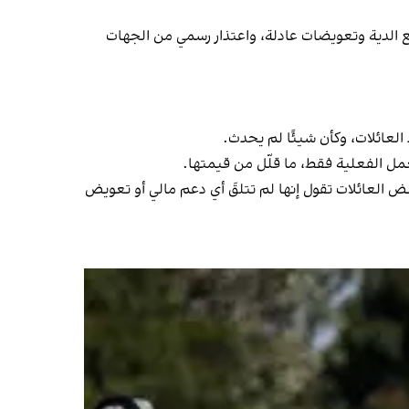
 الدية وتعويضات عادلة، واعتذار رسمي من الجهات
العائلات، وكأن شيئًا لم يحدث.
مل الفعلية فقط، ما قلّل من قيمتها.
، عن دفع 94.4 مليار تومان كدية لـ 58 من ضحايا الانفجار، لكن بعض العائلات تقول إنها لم تتلقَ أي دعم مالي أو تعويض