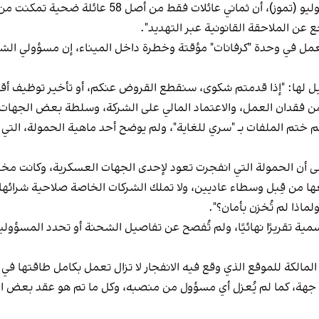
وقد ذكرت صحيفة "هم ‌ميهن" الإيرانية، يوم الاثنين 21
 عن الملاحقة القانونية عبر التهديد".
عمل في وحدة "كرفانات" مؤقتة وخطرة داخل الميناء، إن مسؤولي الشر
 لها: "إذا قدمتم شكوى، سنقطع القروض عنكم، أو تأخير توظيف أقار
من فقدان العمل، والاعتماد المالي على الشركة، وسلطة بعض الجهات
تم ختم الملفات بـ "سري للغاية"، ولم يوضح أحد ماهية الحمولة، التي
ى أن الحمولة التي انفجرت تعود لإحدى الجهات العسكرية، وكانت مخزنة 
 من قِبل وسطاء عاديين، ولا تملك الشركات الخاصة صلاحية شرائها أ
لماذا لم تُخزن بأمان؟".
مية تقريرًا نهائيًا، ولم تُفصح عن تفاصيل الشحنة أو تحدد المسؤولي
لمالكة للموقع الذي وقع فيه الانفجار لا تزال تعمل بكامل طاقتها في
من أي جهة، كما لم يُعزل أي مسؤول من منصبه، وكل ما تم هو عقد بعض