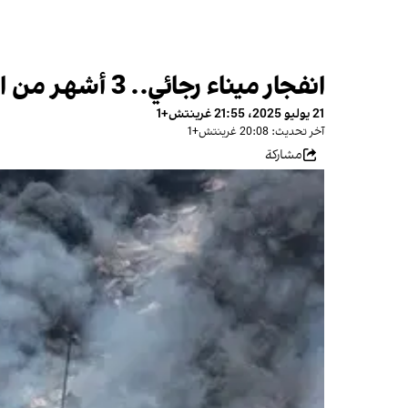
21 يوليو 2025، 21:55 غرينتش+1
آخر تحديث: 20:08 غرينتش+1
مشاركة