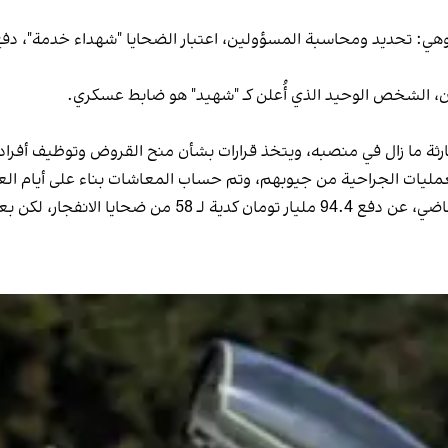
ي: تحديد ومحاسبة المسؤولين، اعتبار الضحايا "شهداء خدمة"، دفع
آن، الشخص الوحيد الذي أُعلن كـ "شهيد" هو ضابط عسكري.
ارثة ما زال في منصبه، ويتخذ قرارات بشأن منح القروض وتوظيف أفراد 
عمليات الجراحية من جيوبهم، وتم حساب المعاشات بناء على أيام الع
وكانت السلطة القضائية الإيرانية قد أعلنت، الأسبوع الماضي