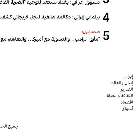
3
مسؤول عراقي: بغداد تستعد لتوجيه "الضربة القاض
4
برلماني إيراني: مكالمة هاتفية لنجل لاريجاني كشفت
5
صحف إيران:
"مأزق" ترامب.. والتسوية مع أميركا.. والتفاهم مع 
إيران
إيران والعالم
التقارير
الثقافة والحياة
اقتصاد
أسواق
جميع الحقو