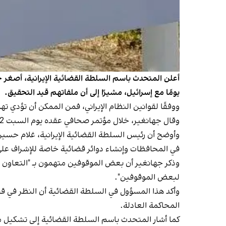
يومًا مع إسرائيل، مشيرًا إلى أن ملفاتهم قيد التحقيق.
ووفقًا لقوانين النظام الإيراني، فمن الممكن أن تؤدي ت
وقال جهانغير، خلال مؤتمر صحافي عقده يوم السبت 12 يوليو (تموز)، دون الخوض في التفاصيل، إن عددًا من الأشخاص تم توقيفهم بتهمة "التجسس" ومعالجة ملفاتهم حاليًا.
وأوضح أن رئيس السلطة القضائية الإيرانية، غلام حسي
في المحافظات وإنشاء دوائر قضائية خاصة للإشراف على
وذكر جهانغير أن بعض الموقوفين متهمون بـ "التعاون 
لبعض الموقوفين".
وأكد هذا المسؤول في السلطة القضائية أن النظر في قضاي
المحاكمة العادلة.
كما أشار المتحدث باسم السلطة القضائية إلى تشكيل ملفات قضائية لـ 50 شخصًا في طهران بتهم