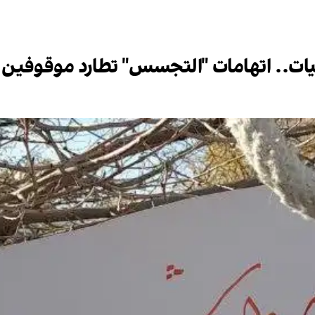
يات.. اتهامات "التجسس" تطارد موقوفين م