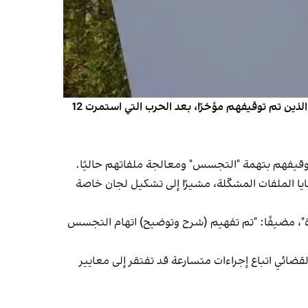
أعلن المتحدث باسم السلطة القضائية الإيرانية، أصغر جهانغير، تفهيم (شرح وتوضيح) اتهام "التجسس" لبعض المواطنين، الذين تم توقيفهم مؤخرًا، بعد الحرب التي استمرت 12
ا الملفات المشكّلة، مشيرًا إلى تشكيل لجان خاصة
ة"، مضيفًا: "تم تفهيم (شرح وتوضيح) اتهام التجسس
لقضائي اتباع إجراءات متسارعة قد تفتقر إلى معايير