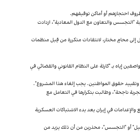
بة "التجسس والتعاون مع الدول المعادية"، ازدادت
 إلى محامٍ مختار، لانتقادات متكررة من قِبل منظمات
ري، عبر بيان، مشروع القانون الجديد، واصفين إياه بـ "كارثة على النظام القانوني والقضائي في
، وتقييد حقوق المواطنين. يجب إلغاء هذا المشروع".
رت وكالة "فارس"، التابعة للحرس الثوري الإيراني، في مقال، أن الإعدامات الواسعة في عام 1988 كانت "تجربة ناجحة"، وطالبت بتكرارها في التعامل مع
رت فيه من موجة جديدة من القمع والإعدامات في إيران بعد بدء الاشتباكات العسكرية
ئيل" أو "التجسس"، محذرين من أن ذلك يزيد من