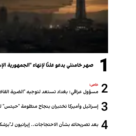
1
صهر خامنئي يدعو علنًا لإنهاء "الجمهورية الإ
2
خاص:
مسؤول عراقي: بغداد تستعد لتوجيه "الضربة القاض
3
إسرائيل وأميركا تختبران بنجاح منظومة "حيتس" لل
4
بعد تصريحاته بشأن الاحتجاجات.. إيرانيون لـ"بزشك