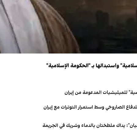
سلامية" واستبدالها بـ "الحكومة الإسلامية"
ية" للميليشيات المدعومة من إيران
دفاع الصاروخي وسط استمرار التوترات مع إيران
يان": يداك ملطختان بالدماء وشريك في الجريمة